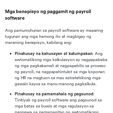
Mga benepisyo ng paggamit ng payroll 
software
Ang pamumuhunan sa payroll software ay maaaring 
tugunan ang mga hamong ito at magbigay ng 
maraming benepisyo, kabilang ang:
Pinahusay na kahusayan at katumpakan
: Ang 
awtomatikong mga kalkulasyon ay nagpapababa 
ng mga pagkakamali at nagpapabilis sa proseso 
ng payroll, na nagpapahintulot sa mga koponan 
ng HR na magtuon sa mas estratehikong mga 
gawain kaysa sa manu-manong pagkalkula.
Pinahusay na pamamahala ng pagsunod
: 
Tinitiyak ng payroll software ang pagsunod sa 
mga batas sa buwis at mga regulasyon sa 
paggawa sa pamamagitan ng awtomatikong 