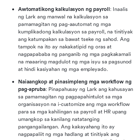
Awtomatikong kalkulasyon ng payroll
: Inaalis 
ng Lark ang manwal na kalkulasyon sa 
pamamagitan ng pag-aautomat ng mga 
kumplikadong kalkulasyon sa payroll, na tinitiyak 
ang katumpakan sa bawat tseke ng sahod. Ang 
tampok na ito ay nakakatipid ng oras at 
nagpapababa ng panganib ng mga pagkakamali 
na maaaring magdulot ng mga isyu sa pagsunod 
at hindi kasiyahan ng mga empleyado.
Naiaangkop at pinasimpleng mga workflow ng 
pag-apruba
: Pinapahusay ng Lark ang kahusayan 
sa pamamagitan ng pagpapahintulot sa mga 
organisasyon na i-customize ang mga workflow 
para sa mga kahilingan sa payroll at HR upang 
umangkop sa kanilang natatanging 
pangangailangan. Ang kakayahang ito ay 
nagpapaliit ng mga hadlang at tinitiyak ang 