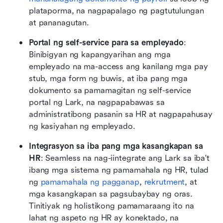
plataporma, na nagpapalago ng pagtutulungan 
at pananagutan.
Portal ng self-service para sa empleyado
: 
Binibigyan ng kapangyarihan ang mga 
empleyado na ma-access ang kanilang mga pay 
stub, mga form ng buwis, at iba pang mga 
dokumento sa pamamagitan ng self-service 
portal ng Lark, na nagpapabawas sa 
administratibong pasanin sa HR at nagpapahusay 
ng kasiyahan ng empleyado.
Integrasyon sa iba pang mga kasangkapan sa 
HR
: Seamless na nag-iintegrate ang Lark sa iba't 
ibang mga sistema ng pamamahala ng HR, tulad 
ng 
pamamahala ng pagganap
, 
rekrutment
, at 
mga kasangkapan sa pagsubaybay ng oras. 
Tinitiyak ng holistikong pamamaraang ito na 
lahat ng aspeto ng HR ay konektado, na 