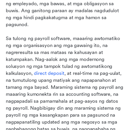
ng empleyado, mga bawas, at mga obligasyon sa 
buwis. Ang ganitong paraan ay madalas nagdudulot 
ng mga hindi pagkakatugma at mga hamon sa 
pagsunod.
Sa tulong ng payroll software, maaaring awtomatiko 
ng mga organisasyon ang mga gawaing ito, na 
nagreresulta sa mas mataas na kahusayan at 
katumpakan. Nag-aalok ang mga modernong 
solusyon ng mga tampok tulad ng awtomatikong 
kalkulasyon, 
direct deposit
, at real-time na pag-uulat, 
na tumutulong upang matiyak ang napapanahon at 
tamang mga bayad. Maraming sistema ng payroll ang 
maaaring kumonekta rin sa accounting software, na 
nagpapadali sa pamamahala at pag-aayos ng datos 
ng payroll. Nagbibigay din ang maraming sistema ng 
payroll ng mga kasangkapan para sa pagsunod na 
nagpapanatiling updated ang mga negosyo sa mga 
nagbabagong batas sa buwis, na nagpapababa ng 