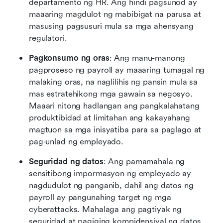
departamento ng HR. Ang hindi pagsunod ay 
maaaring magdulot ng mabibigat na parusa at 
masusing pagsusuri mula sa mga ahensyang 
regulatori.
Pagkonsumo ng oras
: Ang manu-manong 
pagproseso ng payroll ay maaaring tumagal ng 
malaking oras, na naglilihis ng pansin mula sa 
mas estratehikong mga gawain sa negosyo. 
Maaari nitong hadlangan ang pangkalahatang 
produktibidad at limitahan ang kakayahang 
magtuon sa mga inisyatiba para sa paglago at 
pag-unlad ng empleyado.
Seguridad ng datos
: Ang pamamahala ng 
sensitibong impormasyon ng empleyado ay 
nagdudulot ng panganib, dahil ang datos ng 
payroll ay pangunahing target ng mga 
cyberattacks. Mahalaga ang pagtiyak ng 
seguridad at pagiging kompidensiyal ng datos 