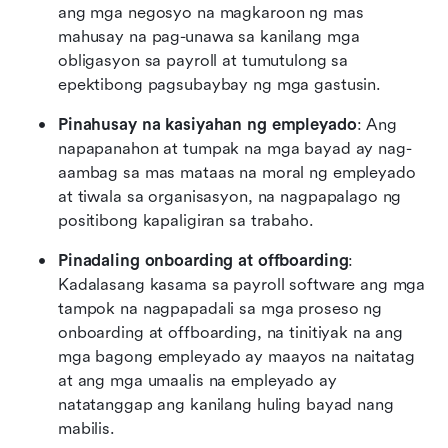
ang mga negosyo na magkaroon ng mas 
mahusay na pag-unawa sa kanilang mga 
obligasyon sa payroll at tumutulong sa 
epektibong pagsubaybay ng mga gastusin.
Pinahusay na kasiyahan ng empleyado
: Ang 
napapanahon at tumpak na mga bayad ay nag-
aambag sa mas mataas na moral ng empleyado 
at tiwala sa organisasyon, na nagpapalago ng 
positibong kapaligiran sa trabaho.
Pinadaling onboarding at offboarding
: 
Kadalasang kasama sa payroll software ang mga 
tampok na nagpapadali sa mga proseso ng 
onboarding at offboarding, na tinitiyak na ang 
mga bagong empleyado ay maayos na naitatag 
at ang mga umaalis na empleyado ay 
natatanggap ang kanilang huling bayad nang 
mabilis.