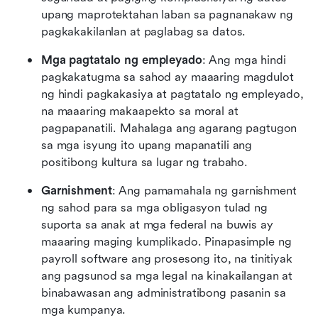
upang maprotektahan laban sa pagnanakaw ng 
pagkakakilanlan at paglabag sa datos.
Mga pagtatalo ng empleyado
: Ang mga hindi 
pagkakatugma sa sahod ay maaaring magdulot 
ng hindi pagkakasiya at pagtatalo ng empleyado, 
na maaaring makaapekto sa moral at 
pagpapanatili. Mahalaga ang agarang pagtugon 
sa mga isyung ito upang mapanatili ang 
positibong kultura sa lugar ng trabaho.
Garnishment
: Ang pamamahala ng garnishment 
ng sahod para sa mga obligasyon tulad ng 
suporta sa anak at mga federal na buwis ay 
maaaring maging kumplikado. Pinapasimple ng 
payroll software ang prosesong ito, na tinitiyak 
ang pagsunod sa mga legal na kinakailangan at 
binabawasan ang administratibong pasanin sa 
mga kumpanya.