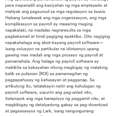
Alamin ang Lark: Ang iyong all-in-one na
para mapanatili ang kasiyahan ng mga empleyado at 
solusyon sa payroll
matiyak ang pagsunod sa mga regulasyon sa buwis. 
Habang lumalawak ang mga organisasyon, ang mga 
Higit pang mga libreng solusyon sa software
komplikasyon sa payroll ay maaaring maging 
para sa payroll na dapat isaalang-alang
napakalaki, na madalas nagreresulta sa mga 
Madaling pag-download ng payroll software:
pagkakamali at hindi pagiging epektibo. Dito nagiging 
Mga tagubilin gamit ang Lark
napakahalaga ang abot-kayang payroll software—
isang solusyon na partikular na idinisenyo upang 
Pagbubukas ng buong potensyal ng iyong
gawing mas madali ang mga proseso ng payroll at 
payroll software
pamamahala. Ang halaga ng payroll software ay 
makikita sa kakayahan nitong magbigay ng malaking 
Mga Madalas Itanong
balik sa puhunan (ROI) sa pamamagitan ng 
Konklusyon
pagpapahusay ng kahusayan at pagganap. Sa 
artikulong ito, tatalakayin natin ang kahulugan ng 
May kaugnayang pagbasa
payroll software, susuriin ang pag-unlad nito, 
itatampok ang mga benepisyo ng paggamit nito, at 
magbibigay ng detalyadong gabay sa pag-download 
at pagsasaayos ng Lark, isang nangungunang 