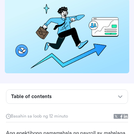
Table of contents
Ano ang payroll software?
Basahin sa loob ng 12 minuto
Bakit kailangan mo ng software para sa payroll
Ang epektibong pamamahala ng payroll ay mahalaga 