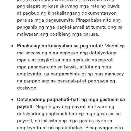
paglalapat ng kasalukuyang mga rate ng buwis 
at pagbuo ng kinakailangang dokumentasyon 
para sa mga pagsusumite. Pinapababa nito ang 
panganib ng mga pagkakamali at tumutulong na 
maiwasan ang posibleng mga parusa.
Pinahusay na kakayahan sa pag-uulat
: Madaling 
ma-access ng mga negosyo ang detalyadong 
mga ulat tungkol sa mga gastusin sa payroll, 
mga pananagutan sa buwis, at kita ng mga 
empleyado, na nagpapahintulot ng mas mahusay 
na pagpaplano sa pananalapi at paggawa ng 
desisyon.
Detalyadong paghahati-hati ng mga gastusin sa 
payroll
: Nagbibigay ang payroll software ng 
detalyadong paghahati-hati ng mga gastusin sa 
payroll, na inililista ang mga gastos ayon sa 
empleyado at uri ng aktibidad. Pinapayagan nito 