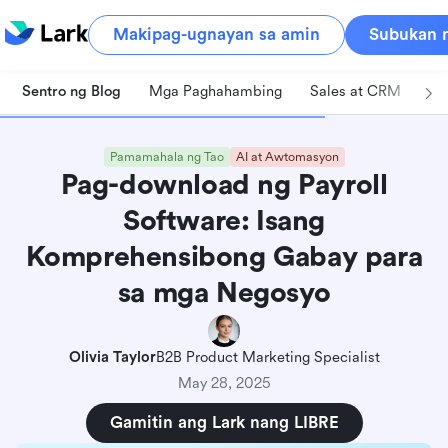
Makipag-ugnayan sa amin
Subukan n
Sentro ng Blog
Mga Paghahambing
Sales at CRM
Pa
Pamamahala ng Tao
AI at Awtomasyon
Pag-download ng Payroll
Software: Isang
Komprehensibong Gabay para
sa mga Negosyo
Olivia Taylor
B2B Product Marketing Specialist
May 28, 2025
Gamitin ang Lark nang LIBRE