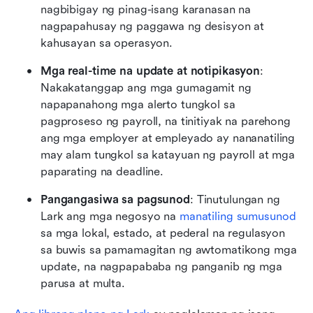
nagbibigay ng pinag-isang karanasan na 
nagpapahusay ng paggawa ng desisyon at 
kahusayan sa operasyon.
Mga real-time na update at notipikasyon
: 
Nakakatanggap ang mga gumagamit ng 
napapanahong mga alerto tungkol sa 
pagproseso ng payroll, na tinitiyak na parehong 
ang mga employer at empleyado ay nananatiling 
may alam tungkol sa katayuan ng payroll at mga 
paparating na deadline.
Pangangasiwa sa pagsunod
: Tinutulungan ng 
Lark ang mga negosyo na 
manatiling sumusunod
sa mga lokal, estado, at pederal na regulasyon 
sa buwis sa pamamagitan ng awtomatikong mga 
update, na nagpapababa ng panganib ng mga 
parusa at multa.