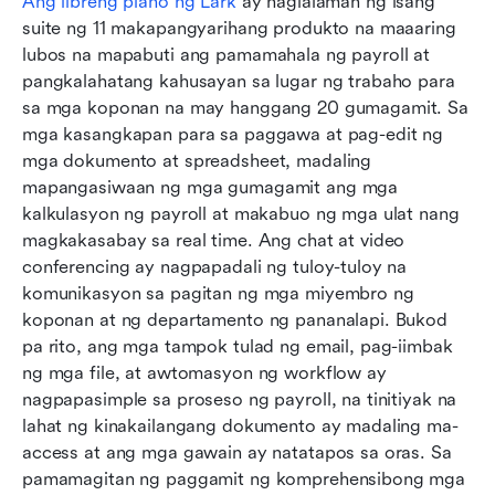
Ang libreng plano ng Lark
 ay naglalaman ng isang 
suite ng 11 makapangyarihang produkto na maaaring 
lubos na mapabuti ang pamamahala ng payroll at 
pangkalahatang kahusayan sa lugar ng trabaho para 
sa mga koponan na may hanggang 20 gumagamit. Sa 
mga kasangkapan para sa paggawa at pag-edit ng 
mga dokumento at spreadsheet, madaling 
mapangasiwaan ng mga gumagamit ang mga 
kalkulasyon ng payroll at makabuo ng mga ulat nang 
magkakasabay sa real time. Ang chat at video 
conferencing ay nagpapadali ng tuloy-tuloy na 
komunikasyon sa pagitan ng mga miyembro ng 
koponan at ng departamento ng pananalapi. Bukod 
pa rito, ang mga tampok tulad ng email, pag-iimbak 
ng mga file, at awtomasyon ng workflow ay 
nagpapasimple sa proseso ng payroll, na tinitiyak na 
lahat ng kinakailangang dokumento ay madaling ma-
access at ang mga gawain ay natatapos sa oras. Sa 
pamamagitan ng paggamit ng komprehensibong mga 