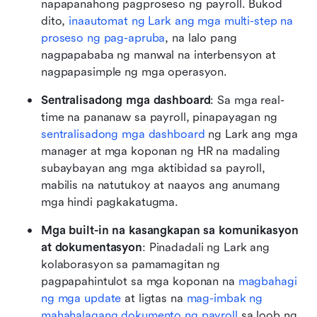
napapanahong pagproseso ng payroll. Bukod 
dito, 
inaautomat ng Lark ang mga multi-step na 
proseso ng pag-apruba
, na lalo pang 
nagpapababa ng manwal na interbensyon at 
nagpapasimple ng mga operasyon.
Sentralisadong mga dashboard
: Sa mga real-
time na pananaw sa payroll, pinapayagan ng 
sentralisadong mga dashboard
 ng Lark ang mga 
manager at mga koponan ng HR na madaling 
subaybayan ang mga aktibidad sa payroll, 
mabilis na natutukoy at naayos ang anumang 
mga hindi pagkakatugma.
Mga built-in na kasangkapan sa komunikasyon 
at dokumentasyon
: Pinadadali ng Lark ang 
kolaborasyon sa pamamagitan ng 
pagpapahintulot sa mga koponan na 
magbahagi 
ng mga update
 at ligtas na 
mag-imbak ng 
mahahalagang dokumento ng payroll
 sa loob ng 