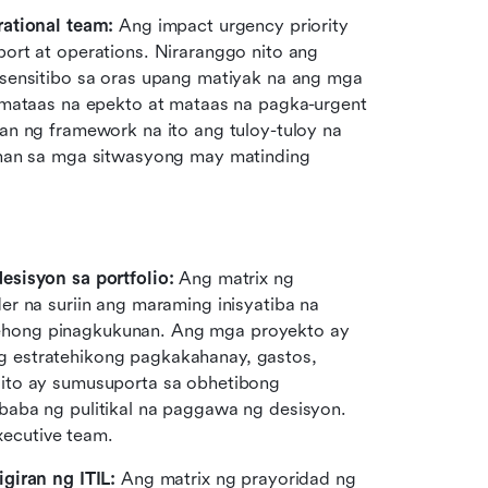
rational team:
 Ang impact urgency priority 
rt at operations. Niraranggo nito ang 
sensitibo sa oras upang matiyak na ang mga 
 mataas na epekto at mataas na pagka-urgent 
n ng framework na ito ang tuloy-tuloy na 
uhan sa mga sitwasyong may matinding 
esisyon sa portfolio:
 Ang matrix ng 
r na suriin ang maraming inisyatiba na 
hong pinagkukunan. Ang mga proyekto ay 
 estratehikong pagkakahanay, gastos, 
panganib, at inaasahang kita. Ang pamamaraang ito ay sumusuporta sa obhetibong 
baba ng pulitikal na paggawa ng desisyon. 
ecutive team.
giran ng ITIL:
 Ang matrix ng prayoridad ng 