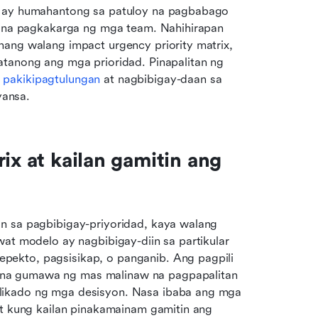
a ay humahantong sa patuloy na pagbabago 
s na pagkakarga ng mga team. Nahihirapan 
ang walang impact urgency priority matrix, 
tanong ang mga prioridad. Pinapalitan ng 
 pakikipagtulungan
 at nagbibigay-daan sa 
yansa.
ix at kailan gamitin ang 
n sa pagbibigay-priyoridad, kaya walang 
at modelo ay nagbibigay-diin sa partikular 
ekto, pagsisikap, o panganib. Ang pagpili 
na gumawa ng mas malinaw na pagpapalitan 
likado ng mga desisyon. Nasa ibaba ang mga 
at kung kailan pinakamainam gamitin ang 