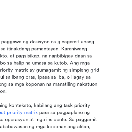
a paggawa ng desisyon na ginagamit upang 
 sa itinakdang pamantayan. Karaniwang 
o, at pagsisikap, na nagbibigay-daan sa 
o sa halip na umasa sa kutob. Ang mga 
riority matrix ay gumagamit ng simpleng grid 
 sa ibang oras, ipasa sa iba, o ilagay sa 
ong sa mga koponan na manatiling nakatuon 
on.
ing konteksto, kabilang ang task priority 
ect priority matrix
 para sa pagpaplano ng 
 sa operasyon at mga insidente. Sa paggamit 
nababawasan ng mga koponan ang alitan, 