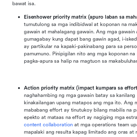
bawat isa.
Eisenhower priority matrix (apuro laban sa mah
tumutulong sa mga indibidwal at koponan na maki
gawain at mahalagang gawain. Ang mga gawain a
gumagabay kung dapat bang gawin agad, i-iskedyul
ay partikular na kapaki-pakinabang para sa perso
pamumuno. Pinipigilan nito ang mga koponan na 
pagka-apura sa halip na magtuon sa makabuluhan
Action priority matrix (impact kumpara sa effort
naghahambing ng mga gawain batay sa kanilang po
kinakailangan upang matapos ang mga ito. Ang 
mababang effort ay tinutukoy bilang mabilis na
content collaboration
 at mga operations team up
mapalaki ang resulta kapag limitado ang oras at