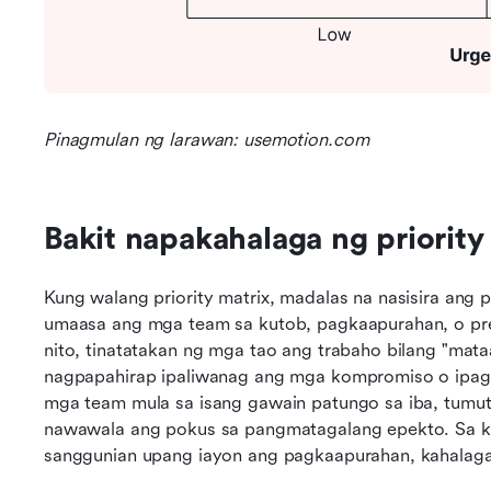
Pinagmulan ng larawan: usemotion.com
Bakit napakahalaga ng priority
Kung walang priority matrix, madalas na nasisira ang 
umaasa ang mga team sa kutob, pagkaapurahan, o pre
nito, tinatatakan ng mga tao ang trabaho bilang "mataa
nagpapahirap ipaliwanag ang mga kompromiso o ipagt
mga team mula sa isang gawain patungo sa iba, tumutu
nawawala ang pokus sa pangmatagalang epekto. Sa kaw
sanggunian upang iayon ang pagkaapurahan, kahalagaha