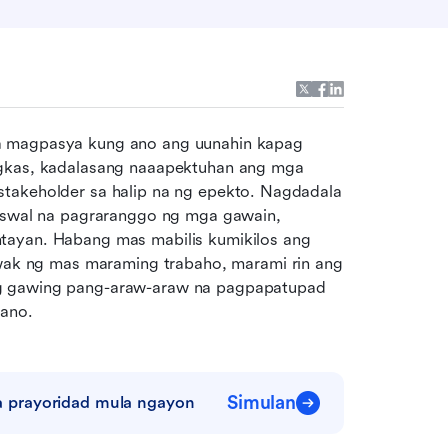
 magpasya kung ano ang uunahin kapag 
ngkas, kadalasang naaapektuhan ang mga 
takeholder sa halip na ng epekto. Nagdadala 
biswal na pagraranggo ng mga gawain, 
tayan. Habang mas mabilis kumikilos ang 
k ng mas maraming trabaho, marami rin ang 
g gawing pang-araw-araw na pagpapatupad 
lano.
Simulan
 prayoridad mula ngayon