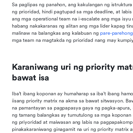
Sa paglipas ng panahon, ang kakulangan ng istruktur
ng prioridad, hindi pagtupad sa mga deadline, at labi
ang mga operational team na i-escalate ang mga isyu n
habang nakakaranas ng alitan ang mga lider kapag tina
malinaw na balangkas ang kalabuan ng 
pare-parehong
mga team na magtakda ng prioridad nang may kumpi
Karaniwang uri ng priority matr
bawat isa
Iba’t ibang koponan ay humaharap sa iba’t ibang hamo
iisang priority matrix na akma sa bawat sitwasyon. Baw
na pamantayan sa pagpapasya gaya ng pagka-apura, ep
ng tamang balangkas ay tumutulong sa mga koponan 
ng priyoridad at maiwasan ang labis na pagpapakomp
pinakakaraniwang ginagamit na uri ng priority matrix 