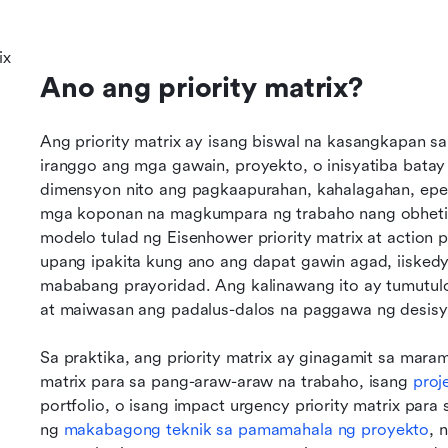
ix
Ano ang priority matrix?
Ang priority matrix ay isang biswal na kasangkapan s
iranggo ang mga gawain, proyekto, o inisyatiba batay
dimensyon nito ang pagkaapurahan, kahalagahan, epekt
mga koponan na magkumpara ng trabaho nang obhetib
modelo tulad ng Eisenhower priority matrix at action p
upang ipakita kung ano ang dapat gawin agad, iiskedyul
mababang prayoridad. Ang kalinawang ito ay tumutul
at maiwasan ang padalus-dalos na paggawa ng desisy
Sa praktika, ang priority matrix ay ginagamit sa maram
matrix para sa pang-araw-araw na trabaho, isang 
proj
portfolio, o isang impact urgency priority matrix para
ng 
makabagong teknik sa pamamahala ng proyekto
, 