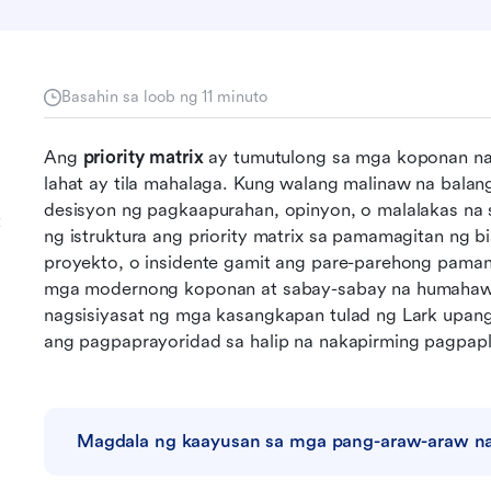
Basahin sa loob ng 11 minuto
Ang 
priority matrix
 ay tumutulong sa mga koponan na
lahat ay tila mahalaga. Kung walang malinaw na bala
desisyon ng pagkaapurahan, opinyon, o malalakas na s
t
ng istruktura ang priority matrix sa pamamagitan ng 
proyekto, o insidente gamit ang pare-parehong paman
mga modernong koponan at sabay-sabay na humahawa
nagsisiyasat ng mga kasangkapan tulad ng Lark upan
ang pagpaprayoridad sa halip na nakapirming pagpap
Magdala ng kaayusan sa mga pang-araw-araw na