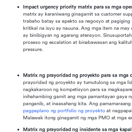
Impact urgency priority matrix para sa mga ope
matrix ay karaniwang ginagamit sa customer suppo
trabaho batay sa epekto sa negosyo at pagiging 
kritikal na isyu ay nauuna. Ang mga item na may
ay binibigyan ng agarang atensyon. Sinusuportaha
proseso ng escalation at binabawasan ang kalit
pressure.
Matrix ng prayoridad ng proyekto para sa mga d
prayoridad ng proyekto ay tumutulong sa mga lide
nagkakaroon ng kompetisyon para sa magkapare
inihahambing gamit ang mga pamantayan gaya ng
pagpaplano ng portfolio ng proyekto
 at nagpapa
Malawak itong ginagamit ng mga PMO at mga ex
Matrix ng prayoridad ng insidente sa mga kapali