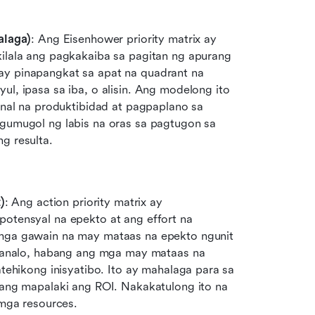
alaga)
: Ang Eisenhower priority matrix ay 
lala ang pagkakaiba sa pagitan ng apurang 
y pinapangkat sa apat na quadrant na 
, ipasa sa iba, o alisin. Ang modelong ito 
nal na produktibidad at pagpaplano sa 
gumugol ng labis na oras sa pagtugon sa 
g resulta.
)
: Ang action priority matrix ay 
tensyal na epekto at ang effort na 
mga gawain na may mataas na epekto ngunit 
 panalo, habang ang mga may mataas na 
epekto at mataas na effort ay nagiging mga estratehikong inisyatibo. Ito ay mahalaga para sa 
ang mapalaki ang ROI. Nakakatulong ito na 
 mga resources.