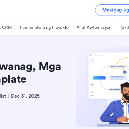
Makipag-ug
at CRM
Pamamahala ng Proyekto
AI at Awtomasyon
Paki
liwanag, Mga
plate
ist
Dec 31, 2025