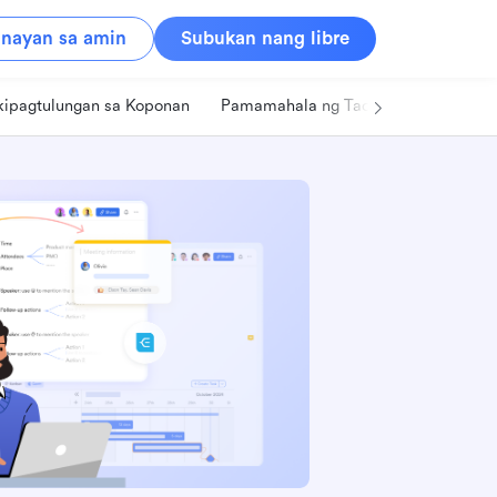
nayan sa amin
Subukan nang libre
kipagtulungan sa Koponan
Pamamahala ng Tao
Retail
Pa