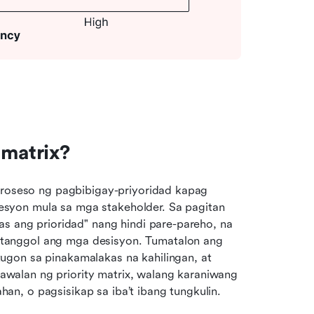
 matrix?
proseso ng pagbibigay-priyoridad kapag 
syon mula sa mga stakeholder. Sa pagitan 
s ang prioridad" nang hindi pare-pareho, na 
anggol ang mga desisyon. Tumatalon ang 
gon sa pinakamalakas na kahilingan, at 
alan ng priority matrix, walang karaniwang 
n, o pagsisikap sa iba’t ibang tungkulin.