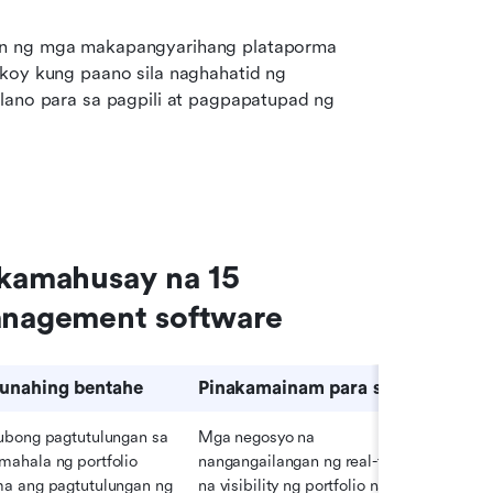
an ng mga makapangyarihang plataporma 
koy kung paano sila naghahatid ng 
lano para sa pagpili at pagpapatupad ng 
akamahusay na 15 
management software
unahing bentahe
Pinakamainam para sa
ubong pagtutulungan sa 
Mga negosyo na 
ahala ng portfolio 
nangangailangan ng real-time 
a ang pagtutulungan ng 
na visibility ng portfolio na may 