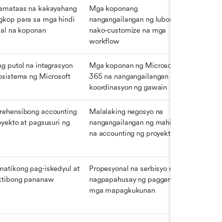
amataas na kakayahang 
Mga koponang 
kop para sa mga hindi 
nangangailangan ng lubos na 
kal na koponan
nako-customize na mga 
workflow
g putol na integrasyon 
Mga koponan ng Microsoft 
osistema ng Microsoft
365 na nangangailangan ng 
koordinasyon ng gawain
ehensibong accounting 
Malalaking negosyo na 
yekto at pagsusuri ng 
nangangailangan ng mahigpit 
na accounting ng proyekto
atikong pag-iskedyul at 
Propesyonal na serbisyo na 
ktibong pananaw
nagpapahusay ng paggamit ng 
mga mapagkukunan