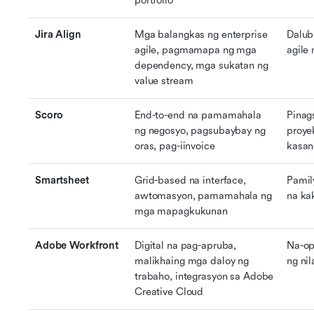
portfolio
Jira Align
Mga balangkas ng enterprise 
Dalub
agile, pagmamapa ng mga 
agile
dependency, mga sukatan ng 
value stream
Scoro
End-to-end na pamamahala 
Pinag
ng negosyo, pagsubaybay ng 
proye
oras, pag-iinvoice
kasan
Smartsheet
Grid-based na interface, 
Pamil
awtomasyon, pamamahala ng 
na ka
mga mapagkukunan
Adobe Workfront
Digital na pag-apruba, 
Na-op
malikhaing mga daloy ng 
ng ni
trabaho, integrasyon sa Adobe 
Creative Cloud