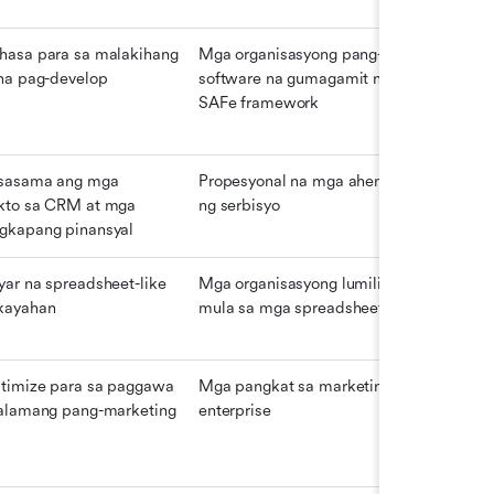
hasa para sa malakihang 
Mga organisasyong pang-
 na pag-develop
software na gumagamit ng 
SAFe framework
sasama ang mga 
Propesyonal na mga ahensya 
kto sa CRM at mga 
ng serbisyo
gkapang pinansyal
yar na spreadsheet-like 
Mga organisasyong lumilipat 
kayahan
mula sa mga spreadsheet
timize para sa paggawa 
Mga pangkat sa marketing ng 
lalamang pang-marketing
enterprise