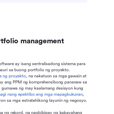
rtfolio management 
ftware ay isang sentralisadong sistema para 
uri sa buong portfolio ng proyekto. 
a ng proyekto
, na nakatuon sa mga gawain at 
bigay ang PPM ng komprehensibong pananaw sa 
na gumawa ng may kaalamang desisyon kung 
agi nang epektibo ang mga mapagkukunan
, 
yon sa mga estratehikong layunin ng negosyo.
ma ng rekord, na nagbibigay ng kakayahang 