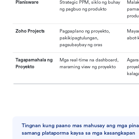
Planisware
Strategic PPM, siklo ng buhay 
Malak
ng pagbuo ng produkto
pamam
produ
Zoho Projects
Pagpaplano ng proyekto, 
Mayam
pakikipagtulungan, 
abot-
pagsubaybay ng oras
Tagapamahala ng 
Mga real-time na dashboard, 
Agara
Proyekto
maraming view ng proyekto
proye
kalag
Tingnan kung paano mas mahusay ang mga pin
samang plataporma kaysa sa mga kasangkapan