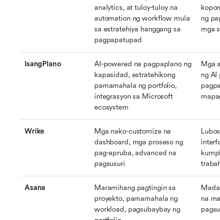
analytics, at tuloy-tuloy na 
kopon
automation ng workflow mula 
ng pag
sa estratehiya hanggang sa 
mga s
pagpapatupad
IsangPlano
AI-powered na pagpaplano ng 
Mga a
kapasidad, estratehikong 
ng AI 
pamamahala ng portfolio, 
pagpa
integrasyon sa Microsoft 
mapa
ecosystem
Wrike
Mga nako-customize na 
Lubos
dashboard, mga proseso ng 
interf
pag-apruba, advanced na 
kumpl
pagsusuri
traba
Asana
Maramihang pagtingin sa 
Madal
proyekto, pamamahala ng 
na ma
workload, pagsubaybay ng 
pagsu