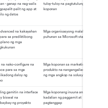
an - ganap na nag-aalis 
tuloy-tuloy na pagtutulungan ng 
papalit-palit ng app at 
koponan
ilo ng datos
dvanced na kakayahan 
Mga organisasyong malaki ang 
para sa prediktibong 
puhunan sa Microsoft stack
plano ng mga 
gkukunan
 na nako-configure na 
Mga koponan sa marketing at 
ace para sa mga 
produkto na nangangailangan 
ikadong daloy ng 
ng mga angkop na solusyon
ho
ing gamitin na interface 
Mga koponang inuuna ang 
y biswal na 
kadalian ng paggamit at 
baybay ng proyekto
pagtanggap