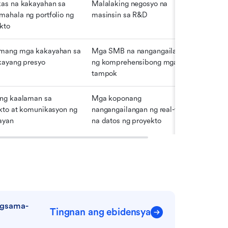
as na kakayahan sa 
Malalaking negosyo na 
ahala ng portfolio ng 
masinsin sa R&D
kto
ang mga kakayahan sa 
Mga SMB na nangangailangan 
kayang presyo
ng komprehensibong mga 
tampok
ng kaalaman sa 
Mga koponang 
kto at komunikasyon ng 
nangangailangan ng real-time 
ayan
na datos ng proyekto
agsama-
Tingnan ang ebidensya