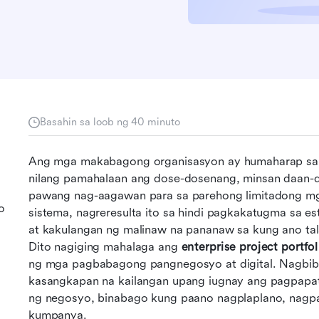
Basahin sa loob ng 40 minuto
Ang mga makabagong organisasyon ay humaharap sa m
nilang pamahalaan ang dose-dosenang, minsan daan-d
pawang nag-aagawan para sa parehong limitadong mg
o
sistema, nagreresulta ito sa hindi pagkakatugma sa es
at kakulangan ng malinaw na pananaw sa kung ano tal
Dito nagiging mahalaga ang 
enterprise project portf
a
ng mga pagbabagong pangnegosyo at digital. Nagbibig
kasangkapan na kailangan upang iugnay ang pagpapat
ng negosyo, binabago kung paano nagplaplano, nagpa
kumpanya.