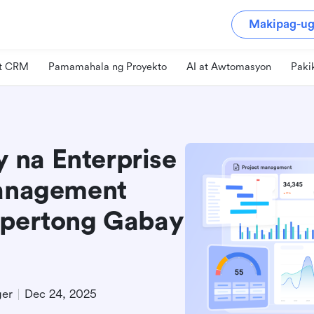
Makipag-ug
at CRM
Pamamahala ng Proyekto
AI at Awtomasyon
Paki
 na Enterprise
Management
spertong Gabay
ger
Dec 24, 2025