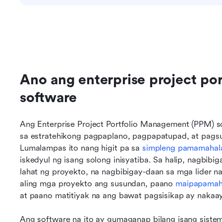
Ano ang enterprise project po
software
Ang Enterprise Project Portfolio Management (PPM) so
sa estratehikong pagpaplano, pagpapatupad, at pagsus
Lumalampas ito nang higit pa sa 
simpleng pamamahal
iskedyul ng isang solong inisyatiba. Sa halip, nagbi
lahat ng proyekto, na nagbibigay-daan sa mga lider 
aling mga proyekto ang susundan, paano 
maipapamah
at paano matitiyak na ang bawat pagsisikap ay nakaa
Ang software na ito ay gumaganap bilang isang siste