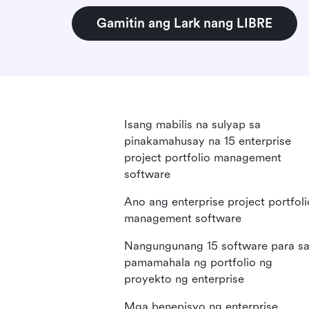
Gamitin ang Lark nang LIBRE
Isang mabilis na sulyap sa
pinakamahusay na 15 enterprise
project portfolio management
software
Ano ang enterprise project portfoli
management software
Nangungunang 15 software para s
pamamahala ng portfolio ng
proyekto ng enterprise
Mga benepisyo ng enterprise