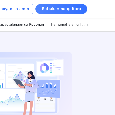
nayan sa amin
Subukan nang libre
kipagtulungan sa Koponan
Pamamahala ng Tao
Retail
Pa