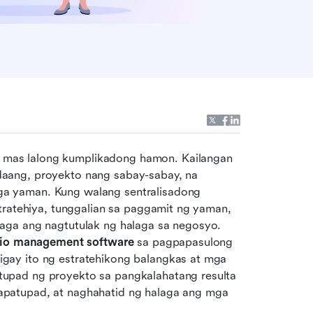
as lalong kumplikadong hamon. Kailangan 
aang, proyekto nang sabay-sabay, na 
a yaman. Kung walang sentralisadong 
tratehiya, tunggalian sa paggamit ng yaman, 
aga ang nagtutulak ng halaga sa negosyo. 
olio management software
 sa pagpapasulong 
ay ito ng estratehikong balangkas at mga 
upad ng proyekto sa pangkalahatang resulta 
patupad, at naghahatid ng halaga ang mga 