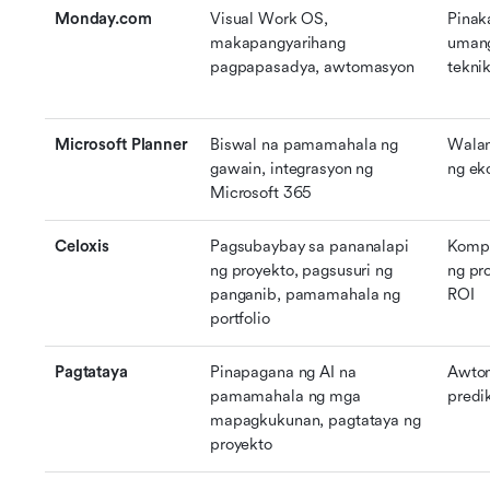
Monday.com
Visual Work OS, 
Pinak
makapangyarihang 
umang
pagpapasadya, awtomasyon
tekni
Microsoft Planner
Biswal na pamamahala ng 
Walan
gawain, integrasyon ng 
ng ek
Microsoft 365
Celoxis
Pagsubaybay sa pananalapi 
Kompr
ng proyekto, pagsusuri ng 
ng pro
panganib, pamamahala ng 
ROI
portfolio
Pagtataya
Pinapagana ng AI na 
Awtom
pamamahala ng mga 
predi
mapagkukunan, pagtataya ng 
proyekto