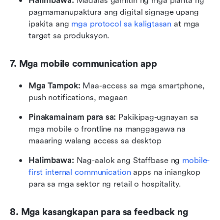
Halimbawa:
 Madalas gamitin ng mga planta ng 
pagmamanupaktura ang digital signage upang 
ipakita ang 
mga protocol sa kaligtasan
 at mga 
target sa produksyon.
7. Mga mobile communication app
Mga Tampok:
 Maa-access sa mga smartphone, 
push notifications, magaan
Pinakamainam para sa: 
Pakikipag-ugnayan sa 
mga mobile o frontline na manggagawa na 
maaaring walang access sa desktop
Halimbawa: 
Nag-aalok ang Staffbase ng 
mobile-
first internal communication
 apps na iniangkop 
para sa mga sektor ng retail o hospitality.
8. Mga kasangkapan para sa feedback ng 