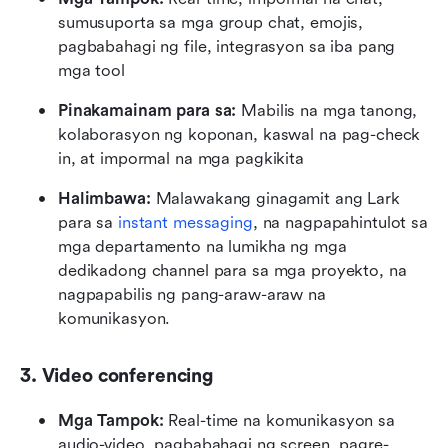
sumusuporta sa mga group chat, emojis, 
pagbabahagi ng file, integrasyon sa iba pang 
mga tool
Pinakamainam para sa:
 Mabilis na mga tanong, 
kolaborasyon ng koponan, kaswal na pag-check 
in, at impormal na mga pagkikita
Halimbawa:
 Malawakang ginagamit ang Lark 
para sa 
instant messaging
, na nagpapahintulot sa 
mga departamento na lumikha ng mga 
dedikadong channel para sa mga proyekto, na 
nagpapabilis ng pang-araw-araw na 
komunikasyon.
3. Video conferencing
Mga Tampok:
 Real-time na komunikasyon sa 
audio-video, pagbabahagi ng screen, pagre-