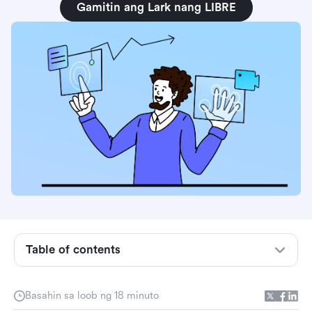
Gamitin ang Lark nang LIBRE
Table of contents
Ano ang internal communications?
Basahin sa loob ng 18 minuto