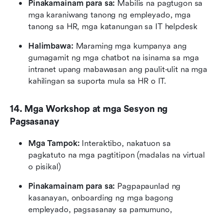
Pinakamainam para sa:
 Mabilis na pagtugon sa 
mga karaniwang tanong ng empleyado, mga 
tanong sa HR, mga katanungan sa IT helpdesk
Halimbawa: 
Maraming mga kumpanya ang 
gumagamit ng mga chatbot na isinama sa mga 
intranet upang mabawasan ang paulit-ulit na mga 
kahilingan sa suporta mula sa HR o IT.
14. Mga Workshop at mga Sesyon ng 
Pagsasanay
Mga Tampok:
 Interaktibo, nakatuon sa 
pagkatuto na mga pagtitipon (madalas na virtual 
o pisikal)
Pinakamainam para sa: 
Pagpapaunlad ng 
kasanayan, onboarding ng mga bagong 
empleyado, pagsasanay sa pamumuno, 