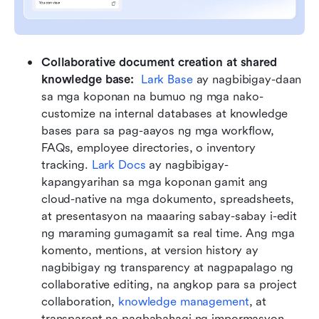
Collaborative document creation at shared 
knowledge base:
Lark Base
 ay nagbibigay-daan 
sa mga koponan na bumuo ng mga nako-
customize na internal databases at knowledge 
bases para sa pag-aayos ng mga workflow, 
FAQs, employee directories, o inventory 
tracking. 
Lark Docs
 ay nagbibigay-
kapangyarihan sa mga koponan gamit ang 
cloud-native na mga dokumento, spreadsheets, 
at presentasyon na maaaring sabay-sabay i-edit 
ng maraming gumagamit sa real time. Ang mga 
komento, mentions, at version history ay 
nagbibigay ng transparency at nagpapalago ng 
collaborative editing, na angkop para sa project 
collaboration, 
knowledge management
, at 
transparent na pagbabahagi ng impormasyon.