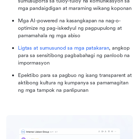
sumusuporta sa tuloy-tuloy na komunikasyon sa 
mga pandaigdigan at maraming wikang koponan
Mga AI-powered na kasangkapan na nag-o-
optimize ng pag-iskedyul ng pagpupulong at 
pamamahala ng mga abiso
Ligtas at sumusunod sa mga patakaran
, angkop 
para sa sensitibong pagbabahagi ng panloob na 
impormasyon
Epektibo para sa pagbuo ng isang transparent at 
aktibong kultura ng kumpanya sa pamamagitan 
ng mga tampok na panlipunan