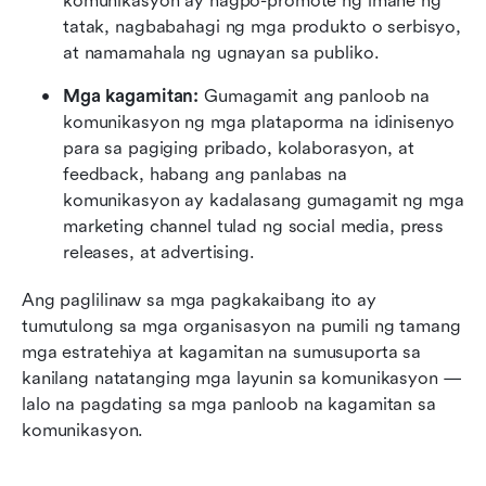
komunikasyon ay nagpo-promote ng imahe ng 
tatak, nagbabahagi ng mga produkto o serbisyo, 
at namamahala ng ugnayan sa publiko.
Mga kagamitan: 
Gumagamit ang panloob na 
komunikasyon ng mga plataporma na idinisenyo 
para sa pagiging pribado, kolaborasyon, at 
feedback, habang ang panlabas na 
komunikasyon ay kadalasang gumagamit ng mga 
marketing channel tulad ng social media, press 
releases, at advertising.
Ang paglilinaw sa mga pagkakaibang ito ay 
tumutulong sa mga organisasyon na pumili ng tamang 
mga estratehiya at kagamitan na sumusuporta sa 
kanilang natatanging mga layunin sa komunikasyon — 
lalo na pagdating sa mga panloob na kagamitan sa 
komunikasyon.