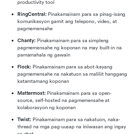
productivity tool
RingCentral: 
Pinakamainam para sa pinag-isang 
komunikasyon gamit ang telepono, video, at 
pagmemensahe
Chanty:
 Pinakamainam para sa simpleng 
pagmemensahe ng koponan na may built-in na 
pamamahala ng gawain
Flock: 
Pinakamainam para sa abot-kayang 
pagmemensahe na nakatuon sa maliliit hanggang 
katamtamang koponan
Mattermost:
 Pinakamainam para sa open-
source, self-hosted na pagmemensahe at 
kolaborasyon ng koponan
Twist:
 Pinakamainam para sa nakatuon, naka-
thread na mga pag-uusap na iniiwasan ang ingay 
sa chat