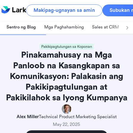
Makipag-ugnayan sa amin
Subukan n
Sentro ng Blog
Mga Paghahambing
Sales at CRM
Pa
Pakikipagtulungan sa Koponan
Pinakamahusay na Mga
Panloob na Kasangkapan sa
Komunikasyon: Palakasin ang
Pakikipagtulungan at
Pakikilahok sa Iyong Kumpanya
Alex Miller
Technical Product Marketing Specialist
May 22, 2025