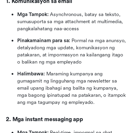
1. Komunikasyon sa email
Mga Tampok: 
Asynchronous, batay sa teksto, 
sumusuporta sa mga attachment at multimedia, 
pangkalahatang naa-access
Pinakamainam para sa:
 Pormal na mga anunsyo, 
detalyadong mga update, komunikasyon ng 
patakaran, at impormasyon na kailangang itago 
o balikan ng mga empleyado
Halimbawa: 
Maraming kumpanya ang 
gumagamit ng lingguhang mga newsletter sa 
email upang ibahagi ang balita ng kumpanya, 
mga bagong ipinatupad na patakaran, o itampok 
ang mga tagumpay ng empleyado.
2. Mga instant messaging app
Mga Tampok: 
Real-time, impormal na chat, 