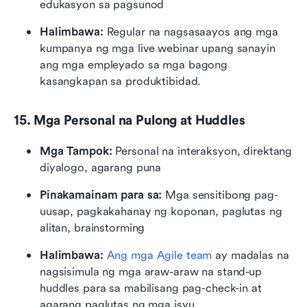
edukasyon sa pagsunod
Halimbawa: 
Regular na nagsasaayos ang mga 
kumpanya ng mga live webinar upang sanayin 
ang mga empleyado sa mga bagong 
kasangkapan sa produktibidad.
15. Mga Personal na Pulong at Huddles
Mga Tampok: 
Personal na interaksyon, direktang 
diyalogo, agarang puna
Pinakamainam para sa:
 Mga sensitibong pag-
uusap, pagkakahanay ng koponan, paglutas ng 
alitan, brainstorming
Halimbawa: 
Ang mga Agile team
 ay madalas na 
nagsisimula ng mga araw-araw na stand-up 
huddles para sa mabilisang pag-check-in at 
agarang paglutas ng mga isyu.