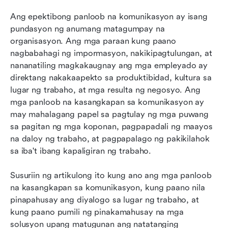
15 mahahalagang uri ng mga panloob na
channel ng komunikasyon para sa mga
Ang epektibong panloob na komunikasyon ay isang 
kumpanya
pundasyon ng anumang matagumpay na 
organisasyon. Ang mga paraan kung paano 
Pinakamahusay na 13 panloob na mga
nagbabahagi ng impormasyon, nakikipagtulungan, at 
kasangkapan sa komunikasyon para sa iyong
nananatiling magkakaugnay ang mga empleyado ay 
kumpanya
direktang nakakaapekto sa produktibidad, kultura sa 
lugar ng trabaho, at mga resulta ng negosyo. Ang 
Ang kahalagahan ng panloob na komunikasyon
mga panloob na kasangkapan sa komunikasyon ay 
sa isang organisasyon
may mahalagang papel sa pagtulay ng mga puwang 
Paano pumili ng pinakamahusay na mga
sa pagitan ng mga koponan, pagpapadali ng maayos 
kasangkapan sa panloob na komunikasyon?
na daloy ng trabaho, at pagpapalago ng pakikilahok 
sa iba't ibang kapaligiran ng trabaho.
Konklusyon
Susuriin ng artikulong ito kung ano ang mga panloob 
May kaugnayang pagbasa
na kasangkapan sa komunikasyon, kung paano nila 
pinapahusay ang diyalogo sa lugar ng trabaho, at 
kung paano pumili ng pinakamahusay na mga 
solusyon upang matugunan ang natatanging 