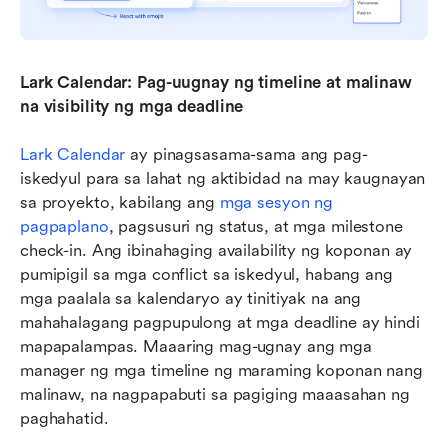
Lark Calendar: Pag-uugnay ng timeline at malinaw 
na visibility ng mga deadline
Lark Calendar
 ay pinagsasama-sama ang pag-
iskedyul para sa lahat ng aktibidad na may kaugnayan 
sa proyekto, kabilang ang 
mga sesyon ng 
pagpaplano
, pagsusuri ng status, at mga milestone 
check-in. Ang ibinahaging availability ng koponan ay 
pumipigil sa mga conflict sa iskedyul, habang ang 
mga paalala sa kalendaryo ay tinitiyak na ang 
mahahalagang pagpupulong at mga deadline ay hindi 
mapapalampas. Maaaring mag-ugnay ang mga 
manager ng mga timeline ng maraming koponan nang 
malinaw, na nagpapabuti sa pagiging maaasahan ng 
paghahatid.