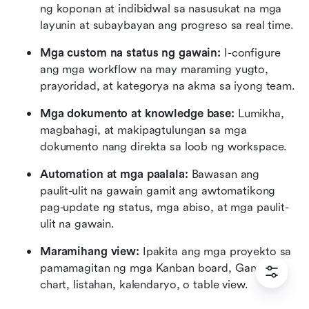
ng koponan at indibidwal sa nasusukat na mga 
layunin at subaybayan ang progreso sa real time.
Mga custom na status ng gawain:
 I-configure 
ang mga workflow na may maraming yugto, 
prayoridad, at kategorya na akma sa iyong team.
Mga dokumento at knowledge base:
 Lumikha, 
magbahagi, at makipagtulungan sa mga 
dokumento nang direkta sa loob ng workspace.
Automation at mga paalala:
 Bawasan ang 
paulit-ulit na gawain gamit ang awtomatikong 
pag-update ng status, mga abiso, at mga paulit-
ulit na gawain.
Maramihang view:
 Ipakita ang mga proyekto sa 
pamamagitan ng mga Kanban board, Gantt 
chart, listahan, kalendaryo, o table view.