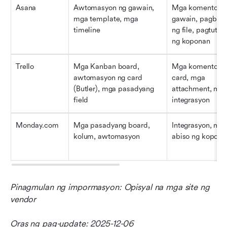
Asana
Awtomasyon ng gawain, 
Mga komento sa
mga template, mga 
gawain, pagbaba
timeline
ng file, pagtutul
ng koponan
Trello
Mga Kanban board, 
Mga komento sa
awtomasyon ng card 
card, mga 
(Butler), mga pasadyang 
attachment, mga
field
integrasyon
Monday.com
Mga pasadyang board, 
Integrasyon, mga
kolum, awtomasyon
abiso ng kopona
Pinagmulan ng impormasyon: Opisyal na mga site ng 
vendor
Oras ng pag-update: 2025-12-06