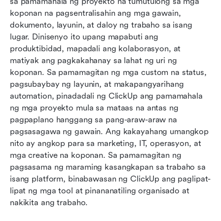
sa pamamahala ng proyekto na tumutulong sa mga 
koponan na pagsentralisahin ang mga gawain, 
dokumento, layunin, at daloy ng trabaho sa isang 
lugar. Dinisenyo ito upang mapabuti ang 
produktibidad, mapadali ang kolaborasyon, at 
matiyak ang pagkakahanay sa lahat ng uri ng 
koponan. Sa pamamagitan ng mga custom na status, 
pagsubaybay ng layunin, at makapangyarihang 
automation, pinadadali ng ClickUp ang pamamahala 
ng mga proyekto mula sa mataas na antas ng 
pagpaplano hanggang sa pang-araw-araw na 
pagsasagawa ng gawain. Ang kakayahang umangkop 
nito ay angkop para sa marketing, IT, operasyon, at 
mga creative na koponan. Sa pamamagitan ng 
pagsasama ng maraming kasangkapan sa trabaho sa 
isang platform, binabawasan ng ClickUp ang paglipat-
lipat ng mga tool at pinananatiling organisado at 
nakikita ang trabaho.