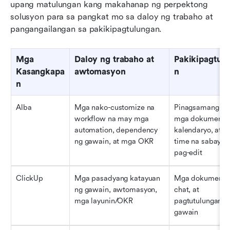
upang matulungan kang makahanap ng perpektong 
solusyon para sa pangkat mo sa daloy ng trabaho at 
pangangailangan sa pakikipagtulungan.
Mga 
Daloy ng trabaho at 
Pakikipagtul
Kasangkapa
awtomasyon
n
n
Alba
Mga nako-customize na 
Pinagsamang cha
workflow na may mga 
mga dokumento,
automation, dependency 
kalendaryo, at re
ng gawain, at mga OKR
time na sabayang
pag-edit
ClickUp
Mga pasadyang katayuan 
Mga dokumento,
ng gawain, awtomasyon, 
chat, at 
mga layunin/OKR
pagtutulungan sa
gawain