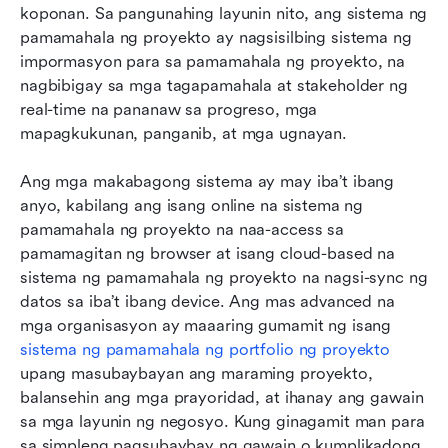
koponan. Sa pangunahing layunin nito, ang sistema ng 
pamamahala ng proyekto ay nagsisilbing sistema ng 
impormasyon para sa pamamahala ng proyekto, na 
nagbibigay sa mga tagapamahala at stakeholder ng 
real-time na pananaw sa progreso, mga 
mapagkukunan, panganib, at mga ugnayan.
Ang mga makabagong sistema ay may iba’t ibang 
anyo, kabilang ang isang online na sistema ng 
pamamahala ng proyekto na naa-access sa 
pamamagitan ng browser at isang cloud-based na 
sistema ng pamamahala ng proyekto na nagsi-sync ng 
datos sa iba’t ibang device. Ang mas advanced na 
mga organisasyon ay maaaring gumamit ng isang 
sistema ng pamamahala ng portfolio ng proyekto
upang masubaybayan ang maraming proyekto, 
balansehin ang mga prayoridad, at ihanay ang gawain 
sa mga layunin ng negosyo. Kung ginagamit man para 
sa simpleng pagsubaybay ng gawain o kumplikadong 