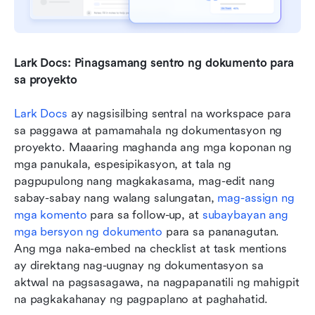
Lark Docs: Pinagsamang sentro ng dokumento para 
sa proyekto
Lark Docs
 ay nagsisilbing sentral na workspace para 
sa paggawa at pamamahala ng dokumentasyon ng 
proyekto. Maaaring maghanda ang mga koponan ng 
mga panukala, espesipikasyon, at tala ng 
pagpupulong nang magkakasama, mag-edit nang 
sabay-sabay nang walang salungatan, 
mag-assign ng 
mga komento
 para sa follow-up, at 
subaybayan ang 
mga bersyon ng dokumento
 para sa pananagutan. 
Ang mga naka-embed na checklist at task mentions 
ay direktang nag-uugnay ng dokumentasyon sa 
aktwal na pagsasagawa, na nagpapanatili ng mahigpit 
na pagkakahanay ng pagpaplano at paghahatid.