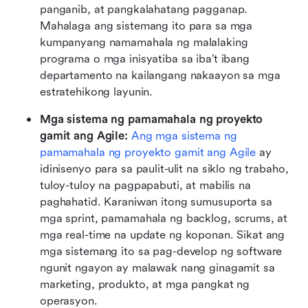
panganib, at pangkalahatang pagganap. 
Mahalaga ang sistemang ito para sa mga 
kumpanyang namamahala ng malalaking 
programa o mga inisyatiba sa iba’t ibang 
departamento na kailangang nakaayon sa mga 
estratehikong layunin.
Mga sistema ng pamamahala ng proyekto 
gamit ang Agile: 
Ang mga sistema ng 
pamamahala ng proyekto gamit ang Agile
 ay 
idinisenyo para sa paulit-ulit na siklo ng trabaho, 
tuloy-tuloy na pagpapabuti, at mabilis na 
paghahatid. Karaniwan itong sumusuporta sa 
mga sprint, pamamahala ng backlog, scrums, at 
mga real-time na update ng koponan. Sikat ang 
mga sistemang ito sa pag-develop ng software 
ngunit ngayon ay malawak nang ginagamit sa 
marketing, produkto, at mga pangkat ng 
operasyon.