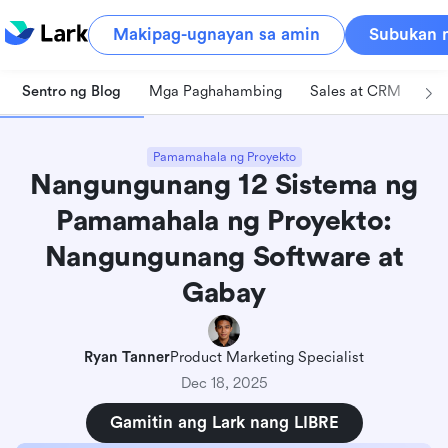
Makipag-ugnayan sa amin
Subukan n
Sentro ng Blog
Mga Paghahambing
Sales at CRM
Pa
Pamamahala ng Proyekto
Nangungunang 12 Sistema ng
Pamamahala ng Proyekto:
Nangungunang Software at
Gabay
Ryan Tanner
Product Marketing Specialist
Dec 18, 2025
Gamitin ang Lark nang LIBRE