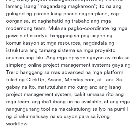
lamang isang "magandang magkaroon"; ito na ang 
Nangungunang 12 na mga kasangkapan sa
gulugod ng paraan kung paano nagpa-plano, nag-
sistema ng pamamahala ng proyekto
oorganisa, at naghahatid ng trabaho ang mga 
modernong team. Mula sa pagko-coordinate ng mga 
Paano pumili ng pinakamahusay na sistema ng
gawain at iskedyul hanggang sa pag-aayon ng 
pamamahala ng proyekto
komunikasyon at mga resources, nagdadala ng 
istruktura ang tamang sistema sa mga proyekto 
Mga benepisyo ng isang sistema ng
anuman ang laki. Ang mga opsyon ngayon ay mula sa 
pamamahala ng proyekto
simpleng online project management systems gaya ng 
Konklusyon
Trello hanggang sa mas advanced na mga platform 
tulad ng ClickUp, Asana, Monday.com, at Lark. Sa 
Mga Madalas Itanong
gabay na ito, matututuhan mo kung ano ang isang 
project management system, bakit umaasa rito ang 
Kaugnay na pagbabasa
mga team, ang iba’t ibang uri na available, at ang mga 
nangungunang tool na makakatulong sa iyo na pumili 
ng pinakamahusay na solusyon para sa iyong 
workflow.