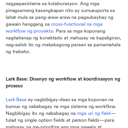
nagpapasistema sa kolaborasyon. Ang mga 
pinagsamang kasangkapan nito ay sumusuporta sa 
lahat mula sa pang-araw-araw na pagsubaybay ng 
gawain hanggang sa 
cross-functional na mga 
workflow ng proyekto
. Para sa mga koponang 
naghahanap ng konektado at mahusay na kapaligiran, 
nag-aalok ito ng makabagong paraan sa pamamahala 
ng trabaho.
Lark Base: Disenyo ng workflow at koordinasyon ng 
proseso
Lark Base
 ay nagbibigay-daan sa mga koponan na 
bumuo ng nababagay na mga sistema ng workflow. 
Nagbibigay ito ng nababagay na 
mga uri ng field
—
tulad ng single option fields at person fields—para 
mahusay na ma-prioritize ang mga gawain at 