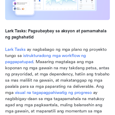
Lark Tasks: Pagsubaybay sa aksyon at pamamahala 
ng paghahatid
Lark Tasks
 ay nagbabago ng mga plano ng proyekto 
tungo sa 
istrukturadong mga workflow ng 
pagpapatupad
. Maaaring magtalaga ang mga 
koponan ng mga gawain na may takdang petsa, antas 
ng prayoridad, at mga dependency, hatiin ang trabaho 
sa mas maliliit na gawain, at makatanggap ng mga 
paalala para sa mga paparating na deliverable. Ang 
mga 
visual na tagapagpahiwatig ng progreso
 ay 
nagbibigay-daan sa mga tagapamahala na matukoy 
agad ang mga pagkaantala, muling balansehin ang 
mga gawain, at mapanatili ang momentum sa mga 