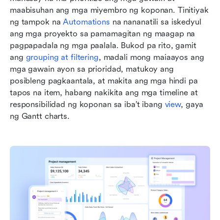
maabisuhan ang mga miyembro ng koponan. Tinitiyak 
ng tampok na 
Automations
 na nananatili sa iskedyul 
ang mga proyekto sa pamamagitan ng maagap na 
pagpapadala ng mga paalala. Bukod pa rito, gamit 
ang 
grouping at filtering
, madali mong maiaayos ang 
mga gawain ayon sa prioridad, matukoy ang 
posibleng pagkaantala, at makita ang mga hindi pa 
tapos na item, habang nakikita ang mga timeline at 
responsibilidad ng koponan sa iba’t ibang 
view
, gaya 
ng Gantt charts.