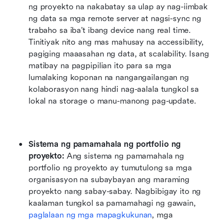
ng proyekto na nakabatay sa ulap ay nag-iimbak 
ng data sa mga remote server at nagsi-sync ng 
trabaho sa iba’t ibang device nang real time. 
Tinitiyak nito ang mas mahusay na accessibility, 
pagiging maaasahan ng data, at scalability. Isang 
matibay na pagpipilian ito para sa mga 
lumalaking koponan na nangangailangan ng 
kolaborasyon nang hindi nag-aalala tungkol sa 
lokal na storage o manu-manong pag-update.
Sistema ng pamamahala ng portfolio ng 
proyekto: 
Ang sistema ng pamamahala ng 
portfolio ng proyekto ay tumutulong sa mga 
organisasyon na subaybayan ang maraming 
proyekto nang sabay-sabay. Nagbibigay ito ng 
kaalaman tungkol sa pamamahagi ng gawain, 
paglalaan ng mga mapagkukunan
, mga 