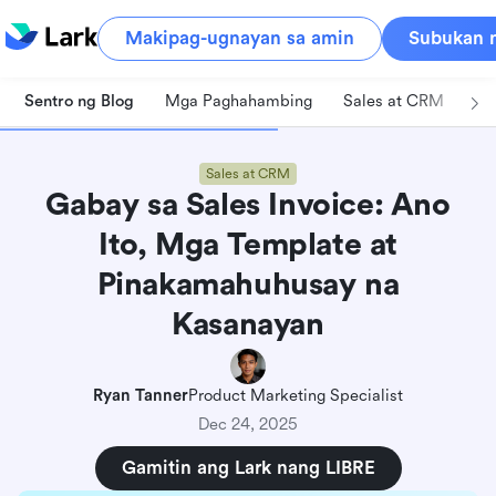
Makipag-ugnayan sa amin
Subukan n
Sentro ng Blog
Mga Paghahambing
Sales at CRM
Pa
Sales at CRM
Gabay sa Sales Invoice: Ano
Ito, Mga Template at
Pinakamahuhusay na
Kasanayan
Ryan Tanner
Product Marketing Specialist
Dec 24, 2025
Gamitin ang Lark nang LIBRE