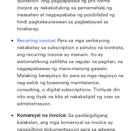
quotation. Ang pagpapadala ng pro forma 
invoice ay nakakatulong sa pamamahala ng 
inaasahan at nagpapababa ng posibilidad ng 
hindi pagkakaunawaan sa pagbabayad sa 
hinaharap.
Recurring invoice
: 
Para sa mga serbisyong 
nakabatay sa subscription o patuloy na kontrata, 
ang recurring invoice ay mainam. Ito ay 
awtomatikong nalilikha sa regular na pagitan, na 
nagpapabawas ng manu-manong gawain. 
Malaking benepisyo ito para sa mga negosyo na 
nag-aalok ng buwanang maintenance, 
consulting, o digital subscriptions. Tinitiyak din 
nito ang tiyak na kita at nakakatipid ng oras sa 
administrasyon.
Komersyal na invoice: 
Sa pandaigdigang 
kalakalan, ang mga komersyal na invoice ay 
nagsisilbing dokumentasyon para sa adwana. 