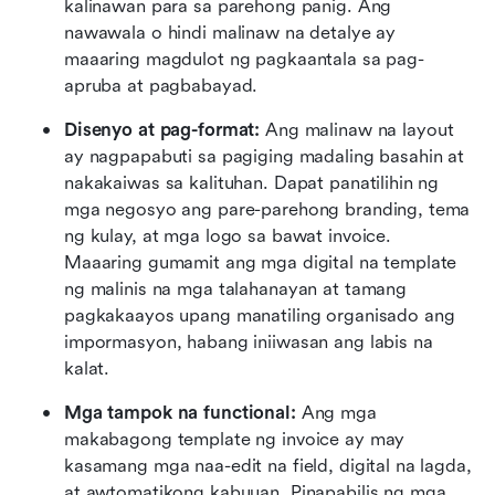
kalinawan para sa parehong panig. Ang 
nawawala o hindi malinaw na detalye ay 
maaaring magdulot ng pagkaantala sa pag-
apruba at pagbabayad.
Disenyo at pag-format: 
Ang malinaw na layout 
ay nagpapabuti sa pagiging madaling basahin at 
nakakaiwas sa kalituhan. Dapat panatilihin ng 
mga negosyo ang pare-parehong branding, tema 
ng kulay, at mga logo sa bawat invoice. 
Maaaring gumamit ang mga digital na template 
ng malinis na mga talahanayan at tamang 
pagkakaayos upang manatiling organisado ang 
impormasyon, habang iniiwasan ang labis na 
kalat.
Mga tampok na functional: 
Ang mga 
makabagong template ng invoice ay may 
kasamang mga naa-edit na field, digital na lagda, 
at awtomatikong kabuuan. Pinapabilis ng mga 