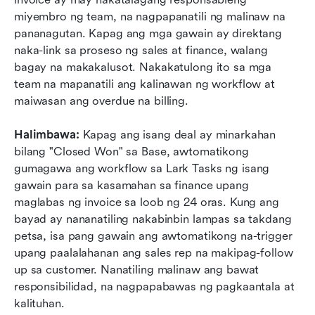
miyembro ng team, na nagpapanatili ng malinaw na 
pananagutan. Kapag ang mga gawain ay direktang 
naka-link sa proseso ng sales at finance, walang 
bagay na makakalusot. Nakakatulong ito sa mga 
team na mapanatili ang kalinawan ng workflow at 
maiwasan ang overdue na billing.
Halimbawa: 
Kapag ang isang deal ay minarkahan 
bilang "Closed Won" sa Base, awtomatikong 
gumagawa ang workflow sa Lark Tasks ng isang 
gawain para sa kasamahan sa finance upang 
maglabas ng invoice sa loob ng 24 oras. Kung ang 
bayad ay nananatiling nakabinbin lampas sa takdang 
petsa, isa pang gawain ang awtomatikong na-trigger 
upang paalalahanan ang sales rep na makipag-follow 
up sa customer. Nanatiling malinaw ang bawat 
responsibilidad, na nagpapabawas ng pagkaantala at 
kalituhan.