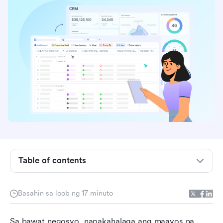
Ano ang isang sales invoice
Mga Uri ng Sales Invoice
Table of contents
Mahahalagang bahagi ng isang mahusay na
template ng sales invoice
Basahin sa loob ng 17 minuto
Handa nang gamitin na mga template ng sales
invoice
Sa bawat negosyo, napakahalaga ang maayos na 