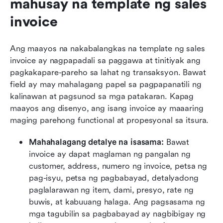
mahusay na template ng sales 
invoice
Ang maayos na nakabalangkas na template ng sales 
invoice ay nagpapadali sa paggawa at tinitiyak ang 
pagkakapare-pareho sa lahat ng transaksyon. Bawat 
field ay may mahalagang papel sa pagpapanatili ng 
kalinawan at pagsunod sa mga patakaran. Kapag 
maayos ang disenyo, ang isang invoice ay maaaring 
maging parehong functional at propesyonal sa itsura.
Mahahalagang detalye na isasama: 
Bawat 
invoice ay dapat maglaman ng pangalan ng 
customer, address, numero ng invoice, petsa ng 
pag-isyu, petsa ng pagbabayad, detalyadong 
paglalarawan ng item, dami, presyo, rate ng 
buwis, at kabuuang halaga. Ang pagsasama ng 
mga tagubilin sa pagbabayad ay nagbibigay ng 