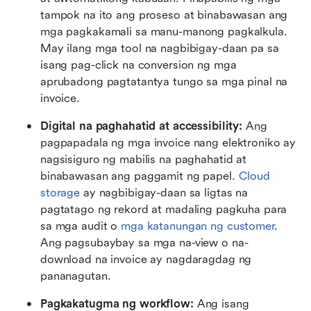
tampok na ito ang proseso at binabawasan ang 
mga pagkakamali sa manu-manong pagkalkula. 
May ilang mga tool na nagbibigay-daan pa sa 
isang pag-click na conversion ng mga 
aprubadong pagtatantya tungo sa mga pinal na 
invoice.
Digital na paghahatid at accessibility: 
Ang 
pagpapadala ng mga invoice nang elektroniko ay 
nagsisiguro ng mabilis na paghahatid at 
binabawasan ang paggamit ng papel. 
Cloud 
storage
 ay nagbibigay-daan sa ligtas na 
pagtatago ng rekord at madaling pagkuha para 
sa mga audit o 
mga katanungan ng customer
. 
Ang pagsubaybay sa mga na-view o na-
download na invoice ay nagdaragdag ng 
pananagutan.
Pagkakatugma ng workflow: 
Ang isang 