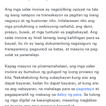
Ang mga sales invoice ay nagsisilbing opisyal na tala 
ng isang natapos na transaksyon sa pagitan ng isang 
negosyo at ng kustomer nito. Inilalarawan nito ang 
mga produktong o serbisyong naihatid, ang dami, 
presyo, buwis, at mga tuntunin sa pagbabayad. Ang 
sales invoice ay hindi lamang isang kahilingan para sa 
bayad; ito rin ay isang dokumentong nagsisiguro ng 
transparency, pagsunod sa batas, at maayos na pag-
uulat sa pananalapi.
Kapag maayos na pinamamahalaan, ang mga sales 
invoice ay bumubuo ng gulugod ng iyong proseso ng 
kita. Nakakatulong itong subaybayan kung ano ang 
dapat bayaran, kailan ito dapat bayaran, at kung ano 
na ang nabayaran, na mahalaga para sa 
pagtataya
 at 
pagpapanatili ng malusog na 
daloy ng pera
. Sa tulong 
ng mga digital na kasangkapan, maaaring maglabas 
ng invoice ang mga negosyo kaagad at 