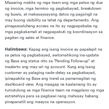
Maaaring makita ng mga team ang mga petsa ng due 
ng invoice, mga termino ng pagbabayad, breakdown 
ng buwis, at makasaysayang datos ng pagsingil na 
may buong visibility sa lahat ng departamento. Ang 
pinagsasaluhang access na ito ay nagpapababa ng 
mga pagkakamali at nagpapabuti ng koordinasyon sa 
pagitan ng sales at finance.
Halimbawa: 
Kapag ang isang invoice ay papalapit na 
sa petsa ng pagbabayad, awtomatikong ina-update 
ng Base ang status nito sa "Pending Follow-up" at 
inaalerto ang may-ari ng account. Kung ang isang 
customer ay palaging nade-delay sa pagbabayad, 
ipinapakita ng Base ang trend sa pamamagitan ng 
dashboard view. Ang maagap na kaalamang ito ay 
tumutulong sa mga finance team na magplano ng mga 
estratehiya para sa pagbawi nang mahusay habang 
pinapanatili ang maayos na operasyon.