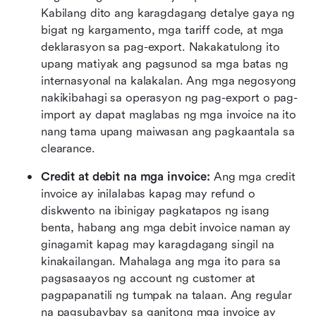
Kabilang dito ang karagdagang detalye gaya ng 
bigat ng kargamento, mga tariff code, at mga 
deklarasyon sa pag-export. Nakakatulong ito 
upang matiyak ang pagsunod sa mga batas ng 
internasyonal na kalakalan. Ang mga negosyong 
nakikibahagi sa operasyon ng pag-export o pag-
import ay dapat maglabas ng mga invoice na ito 
nang tama upang maiwasan ang pagkaantala sa 
clearance.
Credit at debit na mga invoice: 
Ang mga credit 
invoice ay inilalabas kapag may refund o 
diskwento na ibinigay pagkatapos ng isang 
benta, habang ang mga debit invoice naman ay 
ginagamit kapag may karagdagang singil na 
kinakailangan. Mahalaga ang mga ito para sa 
pagsasaayos ng account ng customer at 
pagpapanatili ng tumpak na talaan. Ang regular 
na pagsubaybay sa ganitong mga invoice ay 