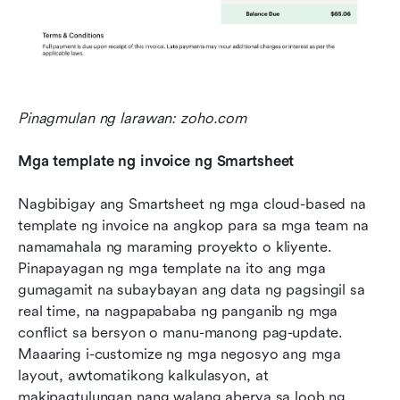
Pinagmulan ng larawan: zoho.com
Mga template ng invoice ng Smartsheet
Nagbibigay ang Smartsheet ng mga cloud-based na 
template ng invoice na angkop para sa mga team na 
namamahala ng maraming proyekto o kliyente. 
Pinapayagan ng mga template na ito ang mga 
gumagamit na subaybayan ang data ng pagsingil sa 
real time, na nagpapababa ng panganib ng mga 
conflict sa bersyon o manu-manong pag-update. 
Maaaring i-customize ng mga negosyo ang mga 
layout, awtomatikong kalkulasyon, at 
makipagtulungan nang walang aberya sa loob ng 