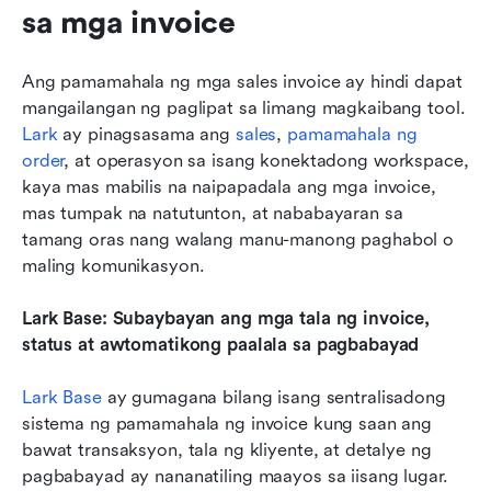
sa mga invoice
Ang pamamahala ng mga sales invoice ay hindi dapat 
mangailangan ng paglipat sa limang magkaibang tool. 
Lark
 ay pinagsasama ang 
sales
, 
pamamahala ng 
order
, at operasyon sa isang konektadong workspace, 
kaya mas mabilis na naipapadala ang mga invoice, 
mas tumpak na natutunton, at nababayaran sa 
tamang oras nang walang manu-manong paghabol o 
maling komunikasyon.
Lark Base: Subaybayan ang mga tala ng invoice, 
status at awtomatikong paalala sa pagbabayad
Lark Base
 ay gumagana bilang isang sentralisadong 
sistema ng pamamahala ng invoice kung saan ang 
bawat transaksyon, tala ng kliyente, at detalye ng 
pagbabayad ay nananatiling maayos sa iisang lugar. 