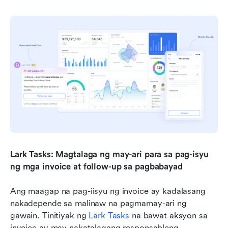
Lark Tasks: Magtalaga ng may-ari para sa pag-isyu 
ng mga invoice at follow-up sa pagbabayad
Ang maagap na pag-iisyu ng invoice ay kadalasang 
nakadepende sa malinaw na pagmamay-ari ng 
gawain. Tinitiyak ng 
Lark Tasks
 na bawat aksyon sa 
invoice ay may nakatalagang responsableng 