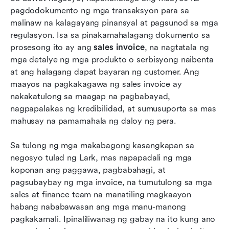
pagdodokumento ng mga transaksyon para sa 
Mas mahusay na pamahalaan ang mga benta:
malinaw na kalagayang pinansyal at pagsunod sa mga 
Gamitin ang Lark upang gawing mas maayos
regulasyon. Isa sa pinakamahalagang dokumento sa 
ang daloy ng trabaho sa mga invoice
prosesong ito ay ang 
sales invoice
, na nagtatala ng 
Pagkakaiba ng mga karaniwang bagay: Sales
mga detalye ng mga produkto o serbisyong naibenta 
order kumpara sa sales invoice
at ang halagang dapat bayaran ng customer. Ang 
maayos na pagkakagawa ng sales invoice ay 
Bakit mahalaga ang mga sales invoice para sa
nakakatulong sa maagap na pagbabayad, 
mga negosyo
nagpapalakas ng kredibilidad, at sumusuporta sa mas 
mahusay na pamamahala ng daloy ng pera.
Mga pinakamahuhusay na gawi sa sales invoice
na dapat mong sundin
Sa tulong ng mga makabagong kasangkapan sa 
Konklusyon
negosyo tulad ng Lark, mas napapadali ng mga 
koponan ang paggawa, pagbabahagi, at 
Mga Madalas Itanong
pagsubaybay ng mga invoice, na tumutulong sa mga 
sales at finance team na manatiling magkaayon 
Kaugnay na pagbabasa
habang nababawasan ang mga manu-manong 
pagkakamali. Ipinaliliwanag ng gabay na ito kung ano 