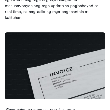
masubaybayan ang mga update sa pagbabayad sa 
real time, na nag-aalis ng mga pagkaantala at 
kalituhan.
Pinagmulan ng larawan: unsplash.com