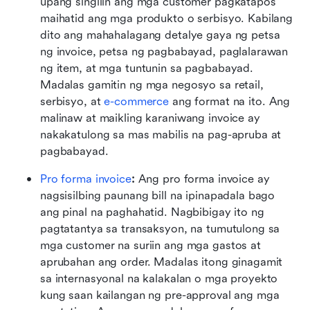
upang singilin ang mga customer pagkatapos 
maihatid ang mga produkto o serbisyo. Kabilang 
dito ang mahahalagang detalye gaya ng petsa 
ng invoice, petsa ng pagbabayad, paglalarawan 
ng item, at mga tuntunin sa pagbabayad. 
Madalas gamitin ng mga negosyo sa retail, 
serbisyo, at 
e-commerce
 ang format na ito. Ang 
malinaw at maikling karaniwang invoice ay 
nakakatulong sa mas mabilis na pag-apruba at 
pagbabayad.
Pro forma invoice
: 
Ang pro forma invoice ay 
nagsisilbing paunang bill na ipinapadala bago 
ang pinal na paghahatid. Nagbibigay ito ng 
pagtatantya sa transaksyon, na tumutulong sa 
mga customer na suriin ang mga gastos at 
aprubahan ang order. Madalas itong ginagamit 
sa internasyonal na kalakalan o mga proyekto 
kung saan kailangan ng pre-approval ang mga 