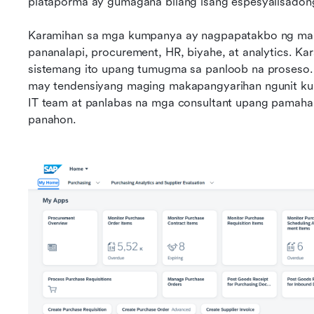
plataporma ay gumagana bilang isang espesyalisadon
Karamihan sa mga kumpanya ay nagpapatakbo ng mar
pananalapi, procurement, HR, biyahe, at analytics. K
sistemang ito upang tumugma sa panloob na proseso. 
may tendensiyang maging makapangyarihan ngunit ku
IT team at panlabas na mga consultant upang pamahala
panahon.