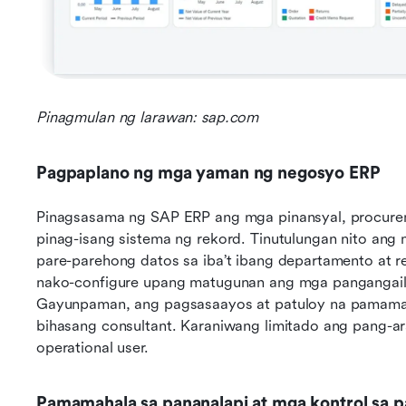
Pinagmulan ng larawan: sap.com
Pagpaplano ng mga yaman ng negosyo ERP
Pinagsasama ng SAP ERP ang mga pinansyal, procureme
pinag-isang sistema ng rekord. Tinutulungan nito ang 
pare-parehong datos sa iba’t ibang departamento at 
nako-configure upang matugunan ang mga pangangaila
Gayunpaman, ang pagsasaayos at patuloy na pamamah
bihasang consultant. Karaniwang limitado ang pang-a
operational user.
Pamamahala sa pananalapi at mga kontrol sa 