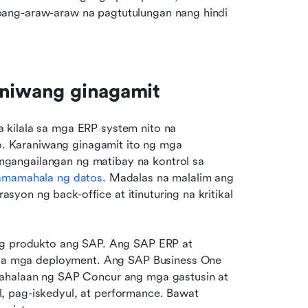
ang-araw-araw na pagtutulungan nang hindi 
aniwang ginagamit
kilala sa mga ERP system nito na 
 Karaniwang ginagamit ito ng mga 
gangailangan ng matibay na kontrol sa 
pamamahala ng datos
. Madalas na malalim ang 
on ng back-office at itinuturing na kritikal 
ng produkto ang SAP. Ang SAP ERP at 
 mga deployment. Ang SAP Business One 
mahalaan ng SAP Concur ang mga gastusin at 
 pag-iskedyul, at performance. Bawat 