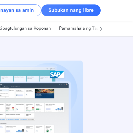
nayan sa amin
Subukan nang libre
kipagtulungan sa Koponan
Pamamahala ng Tao
Retail
Pa