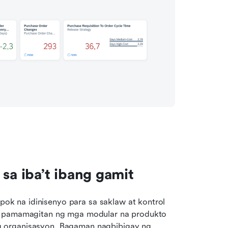
a iba’t ibang gamit
 na idinisenyo para sa saklaw at kontrol 
a pamamagitan ng mga modular na produkto 
 organisasyon. Bagaman nagbibigay ng 