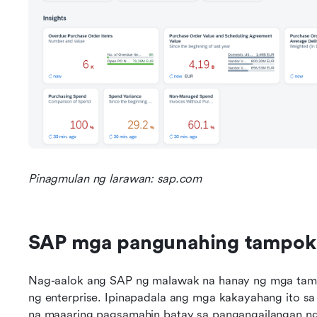
Pinagmulan ng larawan: sap.com
SAP mga pangunahing tampok s
Nag-aalok ang SAP ng malawak na hanay ng mga tampok
ng enterprise. Ipinapadala ang mga kakayahang ito s
na maaaring pagsamahin batay sa pangangailangan ng