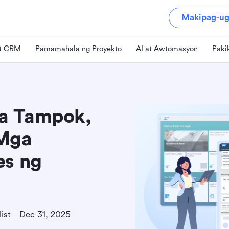
Makipag-ug
at CRM
Pamamahala ng Proyekto
AI at Awtomasyon
Paki
a Tampok,
Mga
es ng
ist
Dec 31, 2025