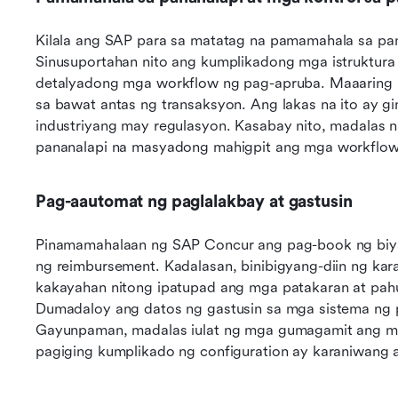
Kilala ang SAP para sa matatag na pamamahala sa pana
Sinusuportahan nito ang kumplikadong mga istruktura s
detalyadong mga workflow ng pag-apruba. Maaaring i
sa bawat antas ng transaksyon. Ang lakas na ito ay g
industriyang may regulasyon. Kasabay nito, madalas
pananalapi na masyadong mahigpit ang mga workflow 
Pag-aautomat ng paglalakbay at gastusin
Pinamamahalaan ng SAP Concur ang pag-book ng biyah
ng reimbursement. Kadalasan, binibigyang-diin ng ka
kakayahan nitong ipatupad ang mga patakaran at pahu
Dumadaloy ang datos ng gastusin sa mga sistema ng p
Gayunpaman, madalas iulat ng mga gumagamit ang ma
pagiging kumplikado ng configuration ay karaniwang a