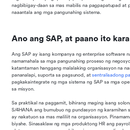
nagbibigay-daan sa mas mabilis na pagpapatupad at p
naaantala ang mga pangunahing sistema.
Ano ang SAP, at paano ito kar
Ang SAP ay isang kompanya ng enterprise software na 
namamahala sa mga pangunahing proseso ng negosyo.
katamtaman hanggang malalaking organisasyon na nan
pananalapi, suporta sa pagsunod, at 
sentralisadong 
pagkakaintegrate ng mga sistema ng SAP sa mga operasy
sa misyon.
Sa praktikal na paggamit, bihirang maging isang solo
S/4HANA ang bumubuo ng pundasyon ng karamihan sa
ay nakatuon sa mas maliliit na organisasyon. Pinama
biyahe. Sinasaklaw ng mga produktong HR ang payroll,