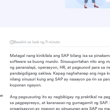
Basahin sa loob ng 11 minuto
Matagal nang kinikilala ang SAP bilang isa sa pinaka
software sa buong mundo. Sinusuportahan nito ang m
ng pananalapi, operasyon, HR, at pagsunod para sa 
pandaigdigang saklaw. Kapag naghahanap ang mga ko
nilang sinusuri kung ang SAP ay naaayon pa rin sa p
koponan ngayon.
aw
Ang pagsusuring ito ay nagbibigay ng praktikal na pagt
sa pagpepresyo, at karanasan ng gumagamit ng SAP. Sin
organisasyon ay ngayon ay pinupunan ang SAP ng mas