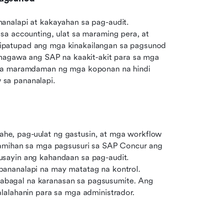
nalapi at kakayahan sa pag-audit. 
a accounting, ulat sa maraming pera, at 
patupad ang mga kinakailangan sa pagsunod 
inagawa ang SAP na kaakit-akit para sa mga 
 na maramdaman ng mga koponan na hindi 
sa pananalapi.
e, pag-uulat ng gastusin, at mga workflow 
ramihan sa mga pagsusuri sa SAP Concur ang 
sayin ang kahandaan sa pag-audit. 
ananalapi na may matatag na kontrol. 
bagal na karanasan sa pagsusumite. Ang 
lalahanin para sa mga administrador.