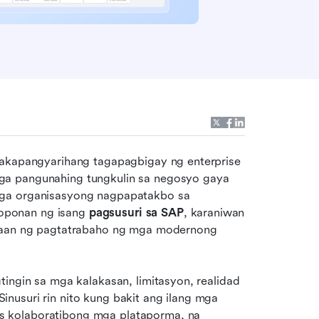
makapangyarihang tagapagbigay ng enterprise 
ga pangunahing tungkulin sa negosyo gaya 
mga organisasyong nagpapatakbo sa 
ponan ng isang 
pagsusuri sa SAP
, karaniwan 
araan ng pagtatrabaho ng mga modernong 
ingin sa mga kalakasan, limitasyon, realidad 
usuri rin nito kung bakit ang ilang mga 
 kolaboratibong mga plataporma, na 