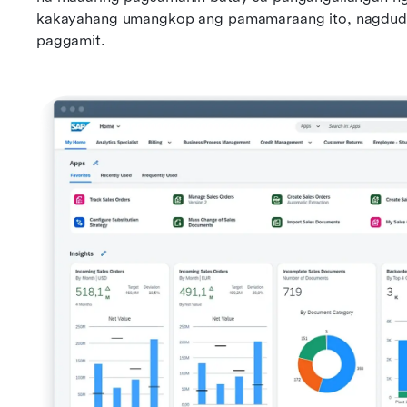
kakayahang umangkop ang pamamaraang ito, nagdudul
paggamit.