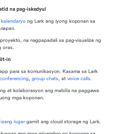
tid na pag-iskedyul
kalendaryo
 ng Lark ang iyong koponan sa 
anapan.
royekto, na nagpapadali sa pag-visualize ng 
 oras.
lt-in
 app para sa komunikasyon. Kasama sa Lark 
 conferencing
, 
group chats
, at 
voice calls
.
ing at kolaborasyon ang mabilis na paggawa 
buong mga koponan.
 isang lugar
 gamit ang cloud storage ng Lark.
ulungan ang mga miyembro ng koponan sa 