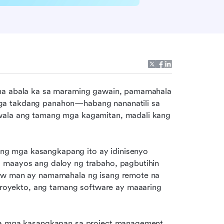
 na abala ka sa maraming gawain, pamamahala 
ga takdang panahon—habang nananatili sa 
wala ang tamang mga kagamitan, madali kang 
g mga kasangkapang ito ay idinisenyo 
 maayos ang daloy ng trabaho, pagbutihin 
kaw man ay namamahala ng isang remote na 
oyekto, ang tamang software ay maaaring 
 na mga kasangkapan sa project management 