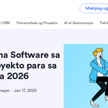
Makipag-ug
at CRM
Pamamahala ng Proyekto
AI at Awtomasyon
Paki
na Software sa
yekto para sa
sa 2026
nager
Jan 17, 2025