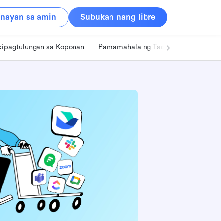
nayan sa amin
Subukan nang libre
kipagtulungan sa Koponan
Pamamahala ng Tao
Retail
Pa