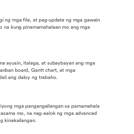
 ng mga file, at pag-update ng mga gawain 
lo na kung pinamamahalaan mo ang mga 
 ayusin, italaga, at subaybayan ang mga 
nban board, Gantt chart, at mga 
li ang daloy ng trabaho.
iyong mga pangangailangan sa pamamahala 
 kasama mo, na nag-aalok ng mga advanced 
g kinakailangan.