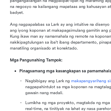
pangangailangan na magpalipat-lipat ng maraming app.
na negosyo na kailangang mapataas ang kahusayan at 
badyet.
Ang nagpapalabas sa Lark ay ang intuitive na disenyo 
ang iyong koponan at makapagsimulang gamitin ang p
Kung ikaw man ay namamahala ng remote na koponan,
nakikipagtulungan sa iba't ibang departamento, pina
manatiling organisado at konektado.
Mga Pangunahing Tampok:
Pinagsamang mga kasangkapan sa pamamahala 
Nagbibigay ang Lark ng 
makapangyarihang si
nagpapahintulot sa mga koponan na magtalag
gawain nang madali.
Lumikha ng mga proyekto, magtakda ng mga m
real-time, na tinitiyak na lahat ay nasa pareho