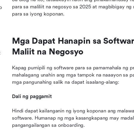
para sa maliliit na negosyo sa 2025 at magbibigay ng 
o
para sa iyong koponan.
Mga Dapat Hanapin sa Softwar
Maliit na Negosyo
t
Kapag pumipili ng software para sa pamamahala ng pro
mahalagang unahin ang mga tampok na naaayon sa pan
mga pangunahing salik na dapat isaalang-alang:
Dali ng paggamit
Hindi dapat kailanganin ng iyong koponan ang malaw
software. Humanap ng mga kasangkapang may madaling 
pangangailangan sa onboarding.