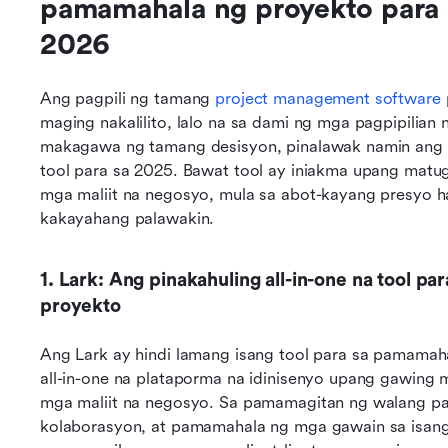
pamamahala ng proyekto para sa
2026
Ang pagpili ng tamang 
project management software
maging nakalilito, lalo na sa dami ng mga pagpipilian 
makagawa ng tamang desisyon, pinalawak namin ang 
tool para sa 2025. Bawat tool ay iniakma upang matu
mga maliit na negosyo, mula sa abot-kayang presyo h
kakayahang palawakin.
1. Lark: Ang pinakahuling all-in-one na tool p
proyekto
Ang Lark ay hindi lamang isang tool para sa pamama
all-in-one na plataporma na idinisenyo upang gawing 
mga maliit na negosyo. Sa pamamagitan ng walang pa
kolaborasyon, at pamamahala ng mga gawain sa isang p