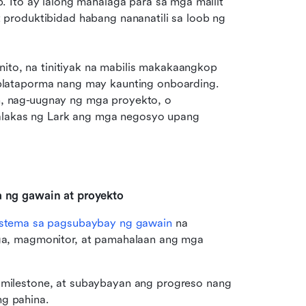
 Ito ay lalong mahalaga para sa mga maliit 
produktibidad habang nananatili sa loob ng 
nito, na tinitiyak na mabilis makakaangkop 
lataporma nang may kaunting onboarding. 
 nag-uugnay ng mga proyekto, o 
palakas ng Lark ang mga negosyo upang 
ng gawain at proyekto
stema sa pagsubaybay ng gawain
 na 
a, magmonitor, at pamahalaan ang mga 
ilestone, at subaybayan ang progreso nang 
ng pahina.