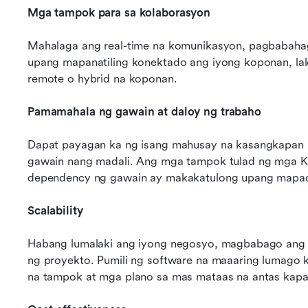
Mga tampok para sa kolaborasyon
Mahalaga ang real-time na komunikasyon, pagbabahagi
upang mapanatiling konektado ang iyong koponan, la
remote o hybrid na koponan.
Pamamahala ng gawain at daloy ng trabaho
Dapat payagan ka ng isang mahusay na kasangkapan na
gawain nang madali. Ang mga tampok tulad ng mga Ka
dependency ng gawain ay makakatulong upang mapada
Scalability
Habang lumalaki ang iyong negosyo, magbabago ang 
ng proyekto. Pumili ng software na maaaring lumago
na tampok at mga plano sa mas mataas na antas kapa