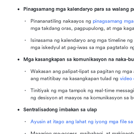
Pinagsamang mga kalendaryo para sa walang pa
Pinananatiling nakaayos ng 
pinagsamang mga 
mga takdang oras, pagpupulong, at mga kag
Isinasama ng kalendaryo ang mga timeline ng p
mga iskedyul at pag-iwas sa mga pagtatalo ng
Mga kasangkapan sa komunikasyon na naka-bui
Wakasan ang palipat-lipat sa pagitan ng mga
ang matitibay na kasangkapan tulad ng 
video
Tinitiyak ng mga tampok ng real-time messag
ng desisyon at maayos na komunikasyon sa 
Sentralisadong imbakan sa ulap
Ayusin at itago ang lahat ng iyong mga file sa
Maaaring ma-access, maibahagi, at makipagt