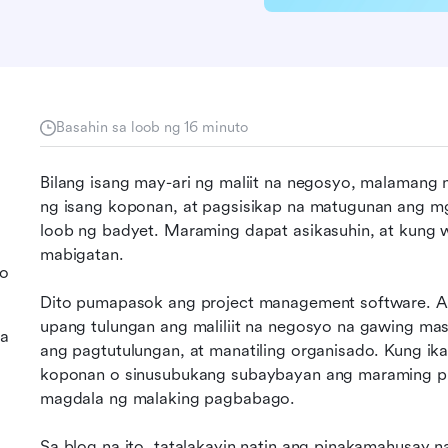
Basahin sa loob ng 16 minuto
Bilang isang may-ari ng maliit na negosyo, malamang
ng isang koponan, at pagsisikap na matugunan ang m
loob ng badyet. Maraming dapat asikasuhin, at kung 
mabigatan.
yo
Dito pumapasok ang project management software. An
upang tulungan ang maliliit na negosyo na gawing mas
sa
ang pagtutulungan, at manatiling organisado. Kung i
koponan o sinusubukang subaybayan ang maraming pr
magdala ng malaking pagbabago.
Sa blog na ito, tatalakayin natin ang pinakamahusay