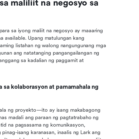
 maliliit na negosyo sa 
 para sa iyong maliit na negosyo ay maaaring 
na available. Upang matulungan kang 
aming listahan ng walong nangungunang mga 
gunan ang natatanging pangangailangan ng 
anggang sa kadalian ng paggamit at 
ara sa kolaborasyon at pamamahala ng 
hala ng proyekto—ito ay isang makabagong 
mas madali ang paraan ng pagtatrabaho ng 
tid na pagsasama ng komunikasyon, 
inag-isang karanasan, inaalis ng Lark ang 