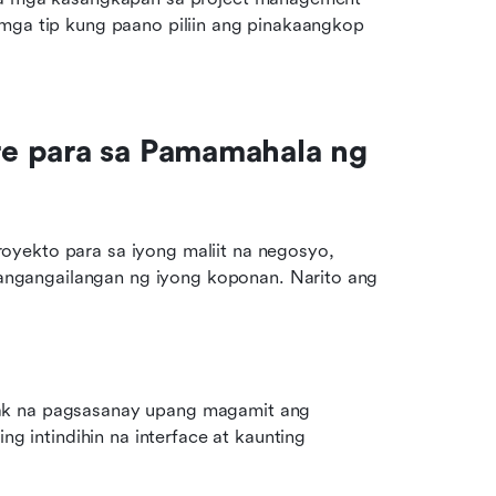
mga tip kung paano piliin ang pinakaangkop 
e para sa Pamamahala ng 
yekto para sa iyong maliit na negosyo, 
gangailangan ng iyong koponan. Narito ang 
ak na pagsasanay upang magamit ang 
intindihin na interface at kaunting 