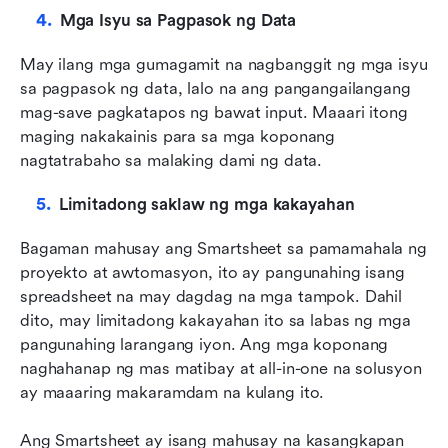
Mga Isyu sa Pagpasok ng Data
May ilang mga gumagamit na nagbanggit ng mga isyu 
sa pagpasok ng data, lalo na ang pangangailangang 
mag-save pagkatapos ng bawat input. Maaari itong 
maging nakakainis para sa mga koponang 
nagtatrabaho sa malaking dami ng data.
Limitadong saklaw ng mga kakayahan
Bagaman mahusay ang Smartsheet sa pamamahala ng 
proyekto at awtomasyon, ito ay pangunahing isang 
spreadsheet na may dagdag na mga tampok. Dahil 
dito, may limitadong kakayahan ito sa labas ng mga 
pangunahing larangang iyon. Ang mga koponang 
naghahanap ng mas matibay at all-in-one na solusyon 
ay maaaring makaramdam na kulang ito.
Ang Smartsheet ay isang mahusay na kasangkapan 