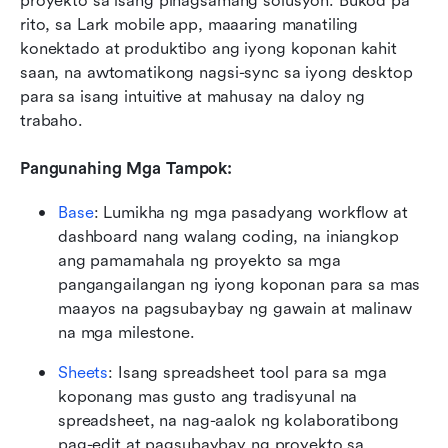
proyekto sa isang pinagsamang solusyon. Bukod pa 
rito, sa Lark mobile app, maaaring manatiling 
konektado at produktibo ang iyong koponan kahit 
saan, na awtomatikong nagsi-sync sa iyong desktop 
para sa isang intuitive at mahusay na daloy ng 
trabaho.
Pangunahing Mga Tampok:
Base
: Lumikha ng mga pasadyang workflow at 
dashboard nang walang coding, na iniangkop 
ang pamamahala ng proyekto sa mga 
pangangailangan ng iyong koponan para sa mas 
maayos na pagsubaybay ng gawain at malinaw 
na mga milestone.
Sheets
: Isang spreadsheet tool para sa mga 
koponang mas gusto ang tradisyunal na 
spreadsheet, na nag-aalok ng kolaboratibong 
pag-edit at pagsubaybay ng proyekto sa 