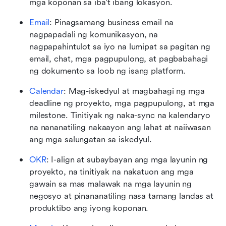
mga koponan sa iba't ibang lokasyon.
Email
: Pinagsamang business email na 
nagpapadali ng komunikasyon, na 
nagpapahintulot sa iyo na lumipat sa pagitan ng 
email, chat, mga pagpupulong, at pagbabahagi 
ng dokumento sa loob ng isang platform.
Calendar
: Mag-iskedyul at magbahagi ng mga 
deadline ng proyekto, mga pagpupulong, at mga 
milestone. Tinitiyak ng naka-sync na kalendaryo 
na nananatiling nakaayon ang lahat at naiiwasan 
ang mga salungatan sa iskedyul.
OKR
: I-align at subaybayan ang mga layunin ng 
proyekto, na tinitiyak na nakatuon ang mga 
gawain sa mas malawak na mga layunin ng 
negosyo at pinananatiling nasa tamang landas at 
produktibo ang iyong koponan.