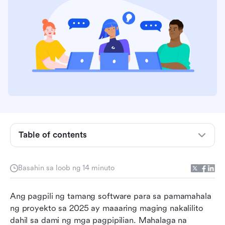
Ano ang Smartsheet?
Ang mga tamang ginagawa ng Smartsheet at
ang mga kulang nito
Table of contents
Mga dapat isaalang-alang kapag pumipili ng
alternatibo sa Smartsheet
Basahin sa loob ng 14 minuto
Nangungunang 10 Alternatibo sa Smartsheet sa
Ang pagpili ng tamang software para sa pamamahala 
isang sulyap
ng proyekto sa 2025 ay maaaring maging nakalilito 
10 pinakamahusay na mga alternatibo sa
dahil sa dami ng mga pagpipilian. Mahalaga na 