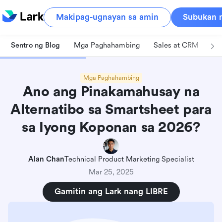
Makipag-ugnayan sa amin
Subukan n
Sentro ng Blog
Mga Paghahambing
Sales at CRM
Pa
Mga Paghahambing
Ano ang Pinakamahusay na
Alternatibo sa Smartsheet para
sa Iyong Koponan sa 2026?
Alan Chan
Technical Product Marketing Specialist
Mar 25, 2025
Gamitin ang Lark nang LIBRE