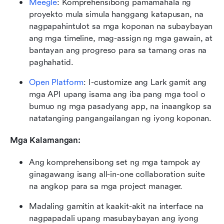
Meegle
: Komprehensibong pamamahala ng 
proyekto mula simula hanggang katapusan, na 
nagpapahintulot sa mga koponan na subaybayan 
ang mga timeline, mag-assign ng mga gawain, at 
bantayan ang progreso para sa tamang oras na 
paghahatid.
Open Platform
: I-customize ang Lark gamit ang 
mga API upang isama ang iba pang mga tool o 
bumuo ng mga pasadyang app, na inaangkop sa 
natatanging pangangailangan ng iyong koponan.
Mga Kalamangan:
Ang komprehensibong set ng mga tampok ay 
ginagawang isang all-in-one collaboration suite 
na angkop para sa mga project manager.
Madaling gamitin at kaakit-akit na interface na 
nagpapadali upang masubaybayan ang iyong 