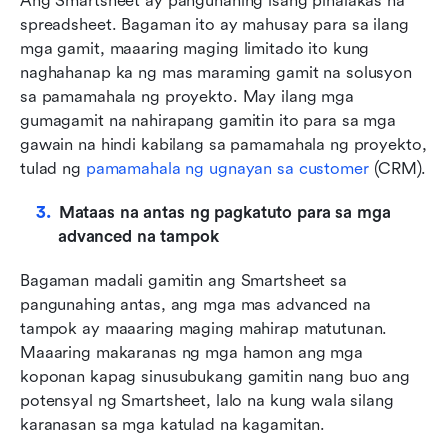
Ang Smartsheet ay pangunahing isang pinalakas na 
spreadsheet. Bagaman ito ay mahusay para sa ilang 
mga gamit, maaaring maging limitado ito kung 
naghahanap ka ng mas maraming gamit na solusyon 
sa pamamahala ng proyekto. May ilang mga 
gumagamit na nahirapang gamitin ito para sa mga 
gawain na hindi kabilang sa pamamahala ng proyekto, 
tulad ng 
pamamahala ng ugnayan sa customer
 (CRM).
Mataas na antas ng pagkatuto para sa mga 
advanced na tampok
Bagaman madali gamitin ang Smartsheet sa 
pangunahing antas, ang mga mas advanced na 
tampok ay maaaring maging mahirap matutunan. 
Maaaring makaranas ng mga hamon ang mga 
koponan kapag sinusubukang gamitin nang buo ang 
potensyal ng Smartsheet, lalo na kung wala silang 
karanasan sa mga katulad na kagamitan.