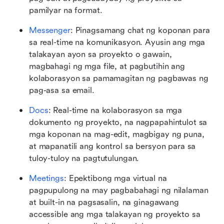
pamilyar na format.
Messenger
: Pinagsamang chat ng koponan para 
sa real-time na komunikasyon. Ayusin ang mga 
talakayan ayon sa proyekto o gawain, 
magbahagi ng mga file, at pagbutihin ang 
kolaborasyon sa pamamagitan ng pagbawas ng 
pag-asa sa email.
Docs
: Real-time na kolaborasyon sa mga 
dokumento ng proyekto, na nagpapahintulot sa 
mga koponan na mag-edit, magbigay ng puna, 
at mapanatili ang kontrol sa bersyon para sa 
tuloy-tuloy na pagtutulungan.
Meetings
: Epektibong mga virtual na 
pagpupulong na may pagbabahagi ng nilalaman 
at built-in na pagsasalin, na ginagawang 
accessible ang mga talakayan ng proyekto sa 