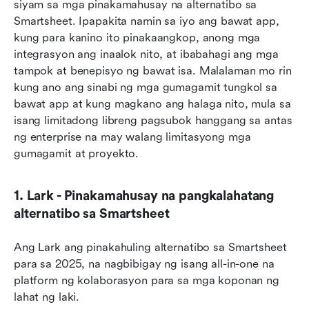
siyam sa mga pinakamahusay na alternatibo sa 
Smartsheet. Ipapakita namin sa iyo ang bawat app, 
kung para kanino ito pinakaangkop, anong mga 
integrasyon ang inaalok nito, at ibabahagi ang mga 
tampok at benepisyo ng bawat isa. Malalaman mo rin 
kung ano ang sinabi ng mga gumagamit tungkol sa 
bawat app at kung magkano ang halaga nito, mula sa 
isang limitadong libreng pagsubok hanggang sa antas 
ng enterprise na may walang limitasyong mga 
gumagamit at proyekto.
1. Lark - Pinakamahusay na pangkalahatang 
alternatibo sa Smartsheet
Ang Lark ang pinakahuling alternatibo sa Smartsheet 
para sa 2025, na nagbibigay ng isang all-in-one na 
platform ng kolaborasyon para sa mga koponan ng 
lahat ng laki.