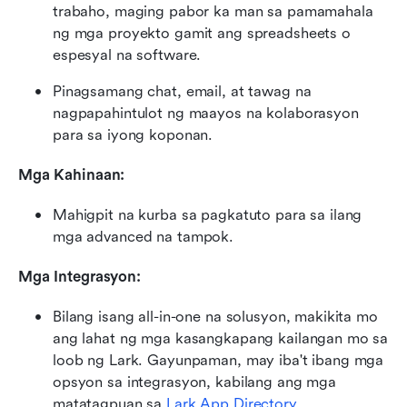
trabaho, maging pabor ka man sa pamamahala 
ng mga proyekto gamit ang spreadsheets o 
espesyal na software.
Pinagsamang chat, email, at tawag na 
nagpapahintulot ng maayos na kolaborasyon 
para sa iyong koponan.
Mga Kahinaan:
Mahigpit na kurba sa pagkatuto para sa ilang 
mga advanced na tampok.
Mga Integrasyon:
Bilang isang all-in-one na solusyon, makikita mo 
ang lahat ng mga kasangkapang kailangan mo sa 
loob ng Lark. Gayunpaman, may iba't ibang mga 
opsyon sa integrasyon, kabilang ang mga 
matatagpuan sa 
Lark App Directory
. 