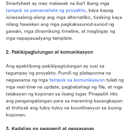
Smartsheet ay may malawak na iba't ibang mga 
tampok sa pamamahala ng proyekto
, kaya kapag 
isinasaalang-alang ang mga alternatibo, tiyaking kaya 
nilang hawakan ang mga pagkakasunod-sunod ng 
gawain, mga dinamikong timeline, at magbigay ng 
mga napapasadyang template.
2. Pakikipagtulungan at komunikasyon
Ang epektibong pakikipagtulungan ay susi sa 
tagumpay ng proyekto. Pumili ng plataporma na 
nagsasama ng mga 
tampok sa komunikasyon
 tulad ng 
mga real-time na update, pagbabahagi ng file, at mga 
talakayan ng koponan sa iisang lugar. Pinapaliit nito 
ang pangangailangan para sa maraming kasangkapan 
at tinitiyak ang tuloy-tuloy na koordinasyon sa buong 
koponan.
3. Kadalian ng paggamit at pagsasanay