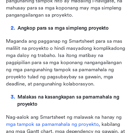
pangunahing tampok nito ay madaling i-navigate, na 
mahusay para sa mga koponang may mga simpleng 
pangangailangan sa proyekto.
Angkop para sa mga simpleng proyekto
Maganda ang pagganap ng Smartsheet para sa mas 
maliliit na proyekto o hindi masyadong komplikadong 
mga daloy ng trabaho. Isa itong matibay na 
pagpipilian para sa mga koponang nangangailangan 
ng mga pangunahing tampok sa pamamahala ng 
proyekto tulad ng pagsubaybay sa gawain, mga 
deadline, at pangunahing kolaborasyon.
Malakas na kasangkapan sa pamamahala ng 
proyekto
Nag-aalok ang Smartsheet ng malawak na hanay ng 
mga tampok sa pamamahala ng proyekto
, kabilang 
ang mga Gantt chart, mga dependency ng gawain, at 