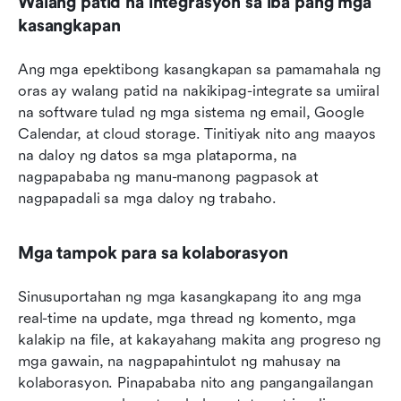
Walang patid na integrasyon sa iba pang mga 
kasangkapan
Ang mga epektibong kasangkapan sa pamamahala ng 
oras ay walang patid na nakikipag-integrate sa umiiral 
na software tulad ng mga sistema ng email, Google 
Calendar, at cloud storage. Tinitiyak nito ang maayos 
na daloy ng datos sa mga plataporma, na 
nagpapababa ng manu-manong pagpasok at 
nagpapadali sa mga daloy ng trabaho.
Mga tampok para sa kolaborasyon
Sinusuportahan ng mga kasangkapang ito ang mga 
real-time na update, mga thread ng komento, mga 
kalakip na file, at kakayahang makita ang progreso ng 
mga gawain, na nagpapahintulot ng mahusay na 
kolaborasyon. Pinapababa nito ang pangangailangan 