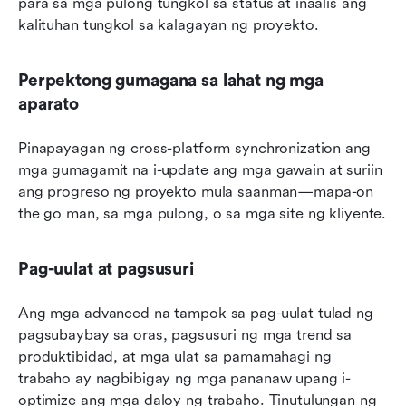
para sa mga pulong tungkol sa status at inaalis ang 
kalituhan tungkol sa kalagayan ng proyekto.
Perpektong gumagana sa lahat ng mga 
aparato
Pinapayagan ng cross-platform synchronization ang 
mga gumagamit na i-update ang mga gawain at suriin 
ang progreso ng proyekto mula saanman—mapa-on 
the go man, sa mga pulong, o sa mga site ng kliyente.
Pag-uulat at pagsusuri
Ang mga advanced na tampok sa pag-uulat tulad ng 
pagsubaybay sa oras, pagsusuri ng mga trend sa 
produktibidad, at mga ulat sa pamamahagi ng 
trabaho ay nagbibigay ng mga pananaw upang i-
optimize ang mga daloy ng trabaho. Tinutulungan ng 