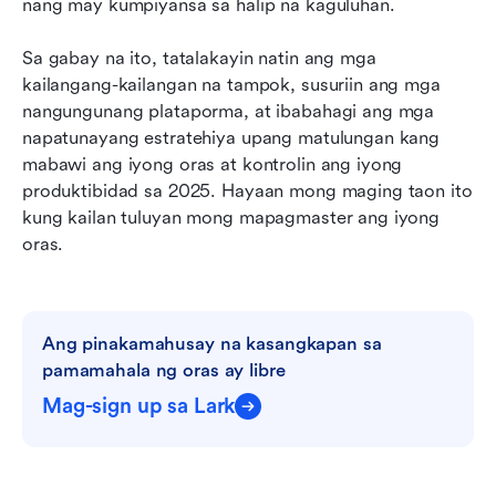
nang may kumpiyansa sa halip na kaguluhan.
Mga Madalas Itanong
Sa gabay na ito, tatalakayin natin ang mga 
kailangang-kailangan na tampok, susuriin ang mga 
nangungunang plataporma, at ibabahagi ang mga 
napatunayang estratehiya upang matulungan kang 
mabawi ang iyong oras at kontrolin ang iyong 
produktibidad sa 2025. Hayaan mong maging taon ito 
kung kailan tuluyan mong mapagmaster ang iyong 
oras.
Ang pinakamahusay na kasangkapan sa 
pamamahala ng oras ay libre
Mag-sign up sa Lark