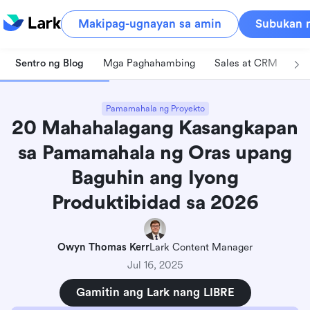
Makipag-ugnayan sa amin
Subukan n
Sentro ng Blog
Mga Paghahambing
Sales at CRM
Pa
Pamamahala ng Proyekto
20 Mahahalagang Kasangkapan
sa Pamamahala ng Oras upang
Baguhin ang Iyong
Produktibidad sa 2026
Owyn Thomas Kerr
Lark Content Manager
Jul 16, 2025
Gamitin ang Lark nang LIBRE