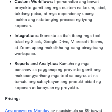
Custom Workflows:
 I-personalize ang bawat 
proyekto gamit ang mga custom na kolum, label, 
takdang petsa, at mga dependency upang 
ipakita ang natatanging proseso ng iyong 
koponan.
Integrations:
 Ikonekta sa iba't ibang mga tool 
tulad ng Slack, Google Drive, Microsoft Teams, 
at Zoom upang makalikha ng isang pinag-isang 
workspace.
Reports and Analytics:
 Kumuha ng mga 
pananaw sa pagganap ng proyekto gamit ang 
makapangyarihang mga tool sa pag-uulat na 
tumutulong subaybayan ang produktibidad ng 
koponan at katayuan ng proyekto.
Pricing:
Ang presyo ng Monday
 ay nagsisimula sa $9 bawat 