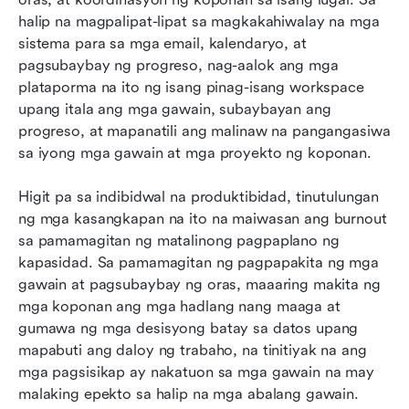
halip na magpalipat-lipat sa magkakahiwalay na mga 
sistema para sa mga email, kalendaryo, at 
pagsubaybay ng progreso, nag-aalok ang mga 
plataporma na ito ng isang pinag-isang workspace 
upang itala ang mga gawain, subaybayan ang 
progreso, at mapanatili ang malinaw na pangangasiwa 
sa iyong mga gawain at mga proyekto ng koponan.
Higit pa sa indibidwal na produktibidad, tinutulungan 
ng mga kasangkapan na ito na maiwasan ang burnout 
sa pamamagitan ng matalinong pagpaplano ng 
kapasidad. Sa pamamagitan ng pagpapakita ng mga 
gawain at pagsubaybay ng oras, maaaring makita ng 
mga koponan ang mga hadlang nang maaga at 
gumawa ng mga desisyong batay sa datos upang 
mapabuti ang daloy ng trabaho, na tinitiyak na ang 
mga pagsisikap ay nakatuon sa mga gawain na may 
malaking epekto sa halip na mga abalang gawain. 