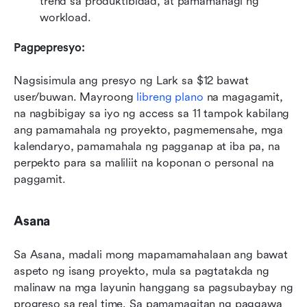
trend sa produktibidad, at pamamahagi ng 
workload.
Pagpepresyo:
Nagsisimula ang presyo ng Lark sa $12 bawat 
user/buwan. Mayroong 
libreng plano
 na magagamit, 
na nagbibigay sa iyo ng access sa 11 tampok kabilang 
ang pamamahala ng proyekto, pagmemensahe, mga 
kalendaryo, pamamahala ng pagganap at iba pa, na 
perpekto para sa maliliit na koponan o personal na 
paggamit.
Asana
Sa Asana, madali mong mapamamahalaan ang bawat 
aspeto ng isang proyekto, mula sa pagtatakda ng 
malinaw na mga layunin hanggang sa pagsubaybay ng 
progreso sa real time. Sa pamamagitan ng paggawa 