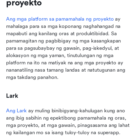
proyekto
Ang mga platform sa pamamahala ng proyekto
 ay 
mahalaga para sa mga koponang naghahangad na 
mapabuti ang kanilang oras at produktibidad. Sa 
pamamagitan ng pagbibigay ng mga kasangkapan 
para sa pagsubaybay ng gawain, pag-iskedyul, at 
alokasyon ng mga yaman, tinutulungan ng mga 
platform na ito na matiyak na ang mga proyekto ay 
nananatiling nasa tamang landas at natutugunan ang 
mga takdang panahon.
Lark
Ang Lark
 ay muling binibigyang-kahulugan kung ano 
ang ibig sabihin ng epektibong pamamahala ng oras, 
mga proyekto, at mga gawain, pinagsasama ang lahat 
ng kailangan mo sa isang tuloy-tuloy na superapp. 