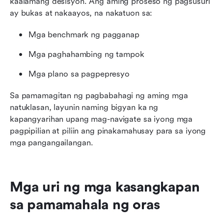
kaalamang desisyon. Ang aming proseso ng pagsusuri 
ay bukas at nakaayos, na nakatuon sa:
Mga benchmark ng pagganap
Mga paghahambing ng tampok
Mga plano sa pagpepresyo
Sa pamamagitan ng pagbabahagi ng aming mga 
natuklasan, layunin naming bigyan ka ng 
kapangyarihan upang mag-navigate sa iyong mga 
pagpipilian at piliin ang pinakamahusay para sa iyong 
mga pangangailangan.
Mga uri ng mga kasangkapan 
sa pamamahala ng oras