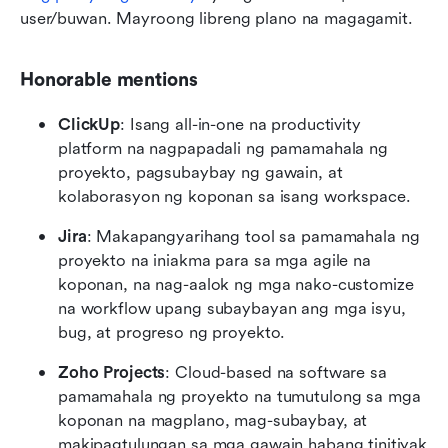
user/buwan. Mayroong libreng plano na magagamit.
Honorable mentions
ClickUp
: Isang all-in-one na productivity 
platform na nagpapadali ng pamamahala ng 
proyekto, pagsubaybay ng gawain, at 
kolaborasyon ng koponan sa isang workspace.
Jira
: Makapangyarihang tool sa pamamahala ng 
proyekto na iniakma para sa mga agile na 
koponan, na nag-aalok ng mga nako-customize 
na workflow upang subaybayan ang mga isyu, 
bug, at progreso ng proyekto.
Zoho Projects
: Cloud-based na software sa 
pamamahala ng proyekto na tumutulong sa mga 
koponan na magplano, mag-subaybay, at 
makipagtulungan sa mga gawain habang tinitiyak 