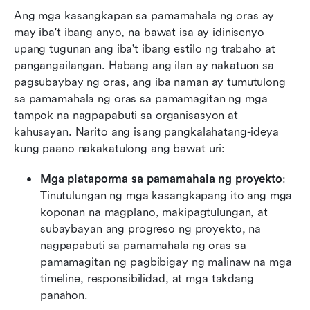
Ang mga kasangkapan sa pamamahala ng oras ay 
may iba't ibang anyo, na bawat isa ay idinisenyo 
upang tugunan ang iba't ibang estilo ng trabaho at 
pangangailangan. Habang ang ilan ay nakatuon sa 
pagsubaybay ng oras, ang iba naman ay tumutulong 
sa pamamahala ng oras sa pamamagitan ng mga 
tampok na nagpapabuti sa organisasyon at 
kahusayan. Narito ang isang pangkalahatang-ideya 
kung paano nakakatulong ang bawat uri:
Mga plataporma sa pamamahala ng proyekto
: 
Tinutulungan ng mga kasangkapang ito ang mga 
koponan na magplano, makipagtulungan, at 
subaybayan ang progreso ng proyekto, na 
nagpapabuti sa pamamahala ng oras sa 
pamamagitan ng pagbibigay ng malinaw na mga 
timeline, responsibilidad, at mga takdang 
panahon.