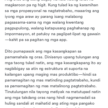
magkaroon pa ng higit. Kung tulad ka ng karamihan 
Pinakamahusay na mga app para sa
sa mga propesyonal na nagtatrabaho, maaaring ang 
pamamahala ng gawain
iyong mga araw ay parang isang malabong 
pagsasama-sama ng mga walang kwentang 
Pinakamahusay na software para sa
pagpupulong, walang katapusang paghahanap ng 
pagsubaybay ng oras
impormasyon, at patuloy na paglipat-lipat ng gawain
—kahit pa sa pagitan ng mga app.
Pinakamahusay na mga teknik at balangkas sa
pamamahala ng oras
Dito pumapasok ang mga kasangkapan sa 
Paano pumili ng pinakamahusay na
pamamahala ng oras. Dinisenyo upang tulungan ang 
kasangkapan para sa pamamahala ng oras
mga taong tulad natin, ang mga kasangkapang ito ay 
nagbibigay sa atin ng estruktura at suporta na 
Mga karaniwang pagkakamali sa pamamahala
kailangan upang maging mas produktibo—hindi sa 
ng oras na dapat iwasan
pamamagitan ng mas matinding pagtatrabaho, kundi 
sa pamamagitan ng mas matalinong pagtatrabaho. 
Ang hinaharap ng mga kasangkapan sa
Tinutulungan nila tayong matiyak na matutupad natin 
pamamahala ng oras
ang mga takdang oras nang hindi nagmamadali sa 
Konklusyon
huling sandali at maihatid ang ating mga pangako 