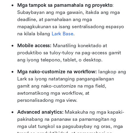
Mga tampok sa pamamahala ng proyekto
: 
Subaybayan ang mga gawain, itakda ang mga 
deadline, at pamahalaan ang mga 
mapagkukunan sa isang sentralisadong espasyo 
na kilala bilang 
Lark Base
.
Mobile access:
 Manatiling konektado at 
produktibo sa tuloy-tuloy na pag-access gamit 
ang iyong telepono, tablet, o desktop.
Mga nako-customize na workflow:
 Iangkop ang 
Lark sa iyong natatanging pangangailangan 
gamit ang nako-customize na mga field, 
awtomatikong mga workflow, at 
personalisadong mga view.
Advanced analytics:
 Makakuha ng mga kapaki-
pakinabang na pananaw sa pamamagitan ng 
mga ulat tungkol sa pagsubaybay ng oras, mga 