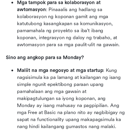
Mga tampok para sa kolaborasyon at 
awtomasyon
: Pinaaalis ang hadlang sa 
kolaborasyon ng koponan gamit ang mga 
katutubong kasangkapan sa komunikasyon, 
pamamahala ng proyekto sa iba't ibang 
koponan, integrasyon ng daloy ng trabaho, at 
awtomasyon para sa mga paulit-ulit na gawain.
Sino ang angkop para sa Monday?
Maliit na mga negosyo at mga startup
: Kung 
nagsisimula ka pa lamang at kailangan ng isang 
simple ngunit epektibong paraan upang 
pamahalaan ang mga gawain at 
makipagtulungan sa iyong koponan, ang 
Monday ay isang mahusay na pagpipilian. Ang 
mga Free at Basic na plano nito ay nagbibigay ng 
sapat na functionality upang makapagsimula ka 
nang hindi kailangang gumastos nang malaki.