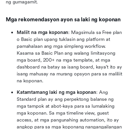
ng gumagamit.
Mga rekomendasyon ayon sa laki ng koponan
Maliit na mga koponan
: Magsimula sa Free plan 
o Basic plan upang tuklasin ang platform at 
pamahalaan ang mga simpleng workflow. 
Kasama sa Basic Plan ang walang limitasyong 
mga board, 200+ na mga template, at mga 
dashboard na batay sa isang board, kaya't ito ay 
isang mahusay na murang opsyon para sa maliliit 
na koponan.
Katamtamang laki ng mga koponan
: Ang 
Standard plan ay ang perpektong balanse ng 
mga tampok at abot-kaya para sa lumalaking 
mga koponan. Sa mga timeline view, guest 
access, at mga pangunahing automation, ito ay 
angkop para sa mga koponang nangangailangan 