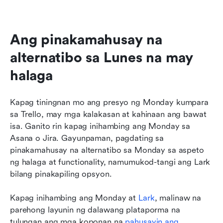
Ang pinakamahusay na 
alternatibo sa Lunes na may 
halaga
Kapag tiningnan mo ang presyo ng Monday kumpara 
sa Trello, may mga kalakasan at kahinaan ang bawat 
isa. Ganito rin kapag inihambing ang Monday sa 
Asana o Jira. Gayunpaman, pagdating sa 
pinakamahusay na alternatibo sa Monday sa aspeto 
ng halaga at functionality, namumukod-tangi ang Lark 
bilang pinakapiling opsyon.
Kapag inihambing ang Monday at 
Lark
, malinaw na 
parehong layunin ng dalawang plataporma na 
tulungan ang mga koponan na 
pahusayin ang 