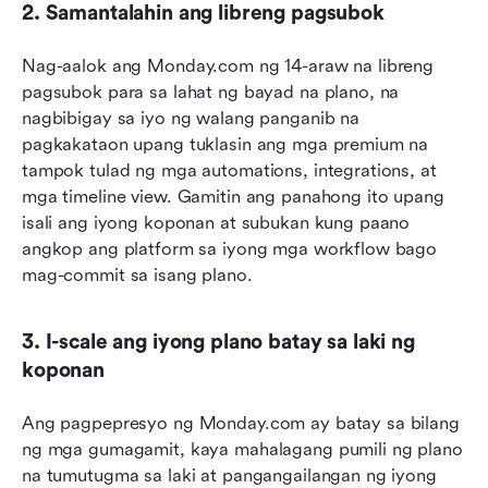
2. Samantalahin ang libreng pagsubok
Nag-aalok ang Monday.com ng 14-araw na libreng 
pagsubok para sa lahat ng bayad na plano, na 
nagbibigay sa iyo ng walang panganib na 
pagkakataon upang tuklasin ang mga premium na 
tampok tulad ng mga automations, integrations, at 
mga timeline view. Gamitin ang panahong ito upang 
isali ang iyong koponan at subukan kung paano 
angkop ang platform sa iyong mga workflow bago 
mag-commit sa isang plano.
3. I-scale ang iyong plano batay sa laki ng 
koponan
Ang pagpepresyo ng Monday.com ay batay sa bilang 
ng mga gumagamit, kaya mahalagang pumili ng plano 
na tumutugma sa laki at pangangailangan ng iyong 