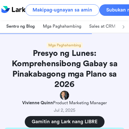
Makipag-ugnayan sa amin
Subukan n
Sentro ng Blog
Mga Paghahambing
Sales at CRM
Pa
Mga Paghahambing
Presyo ng Lunes:
Komprehensibong Gabay sa
Pinakabagong mga Plano sa
2026
Vivienne Quinn
Product Marketing Manager
Jul 2, 2025
Gamitin ang Lark nang LIBRE