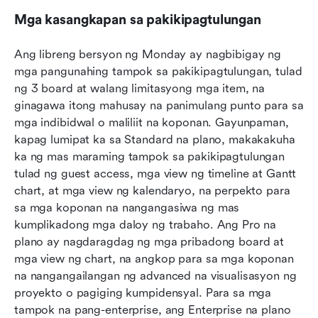
Mga kasangkapan sa pakikipagtulungan
Ang libreng bersyon ng Monday ay nagbibigay ng 
mga pangunahing tampok sa pakikipagtulungan, tulad 
ng 3 board at walang limitasyong mga item, na 
ginagawa itong mahusay na panimulang punto para sa 
mga indibidwal o maliliit na koponan. Gayunpaman, 
kapag lumipat ka sa Standard na plano, makakakuha 
ka ng mas maraming tampok sa pakikipagtulungan 
tulad ng guest access, mga view ng timeline at Gantt 
chart, at mga view ng kalendaryo, na perpekto para 
sa mga koponan na nangangasiwa ng mas 
kumplikadong mga daloy ng trabaho. Ang Pro na 
plano ay nagdaragdag ng mga pribadong board at 
mga view ng chart, na angkop para sa mga koponan 
na nangangailangan ng advanced na visualisasyon ng 
proyekto o pagiging kumpidensyal. Para sa mga 
tampok na pang-enterprise, ang Enterprise na plano 