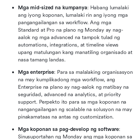
Mga mid-sized na kumpanya
: Habang lumalaki 
ang iyong koponan, lumalaki rin ang iyong mga 
pangangailangan sa workflow. Ang mga 
Standard at Pro na plano ng Monday ay nag-
aalok ng mga advanced na tampok tulad ng 
automations, integrations, at timeline views 
upang matulungan kang manatiling organisado at 
nasa tamang landas.
Mga enterprise
: Para sa malalaking organisasyon 
na may kumplikadong mga workflow, ang 
Enterprise na plano ay nag-aalok ng matibay na 
seguridad, advanced na analytics, at priority 
support. Perpekto ito para sa mga koponan na 
nangangailangan ng scalable na solusyon na may 
pinakamataas na antas ng customization.
Mga koponan sa pag-develop ng software
: 
Sinusuportahan ng Monday ang mga koponan sa 