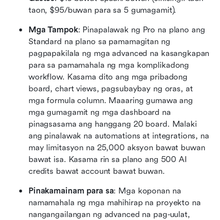
taon, $95/buwan para sa 5 gumagamit).
Mga Tampok
: Pinapalawak ng Pro na plano ang 
Standard na plano sa pamamagitan ng 
pagpapakilala ng mga advanced na kasangkapan 
para sa pamamahala ng mga komplikadong 
workflow. Kasama dito ang mga pribadong 
board, chart views, pagsubaybay ng oras, at 
mga formula column. Maaaring gumawa ang 
mga gumagamit ng mga dashboard na 
pinagsasama ang hanggang 20 board. Malaki 
ang pinalawak na automations at integrations, na 
may limitasyon na 25,000 aksyon bawat buwan 
bawat isa. Kasama rin sa plano ang 500 AI 
credits bawat account bawat buwan.
Pinakamainam para sa
: Mga koponan na 
namamahala ng mga mahihirap na proyekto na 
nangangailangan ng advanced na pag-uulat, 