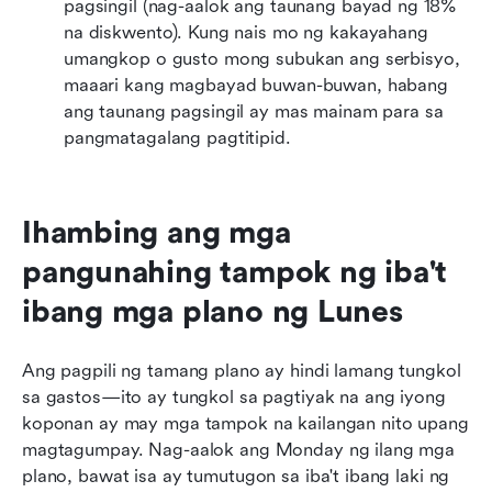
pagsingil (nag-aalok ang taunang bayad ng 18% 
na diskwento). Kung nais mo ng kakayahang 
umangkop o gusto mong subukan ang serbisyo, 
maaari kang magbayad buwan-buwan, habang 
ang taunang pagsingil ay mas mainam para sa 
pangmatagalang pagtitipid.
Ihambing ang mga 
pangunahing tampok ng iba't 
ibang mga plano ng Lunes
Ang pagpili ng tamang plano ay hindi lamang tungkol 
sa gastos—ito ay tungkol sa pagtiyak na ang iyong 
koponan ay may mga tampok na kailangan nito upang 
magtagumpay. Nag-aalok ang Monday ng ilang mga 
plano, bawat isa ay tumutugon sa iba't ibang laki ng 