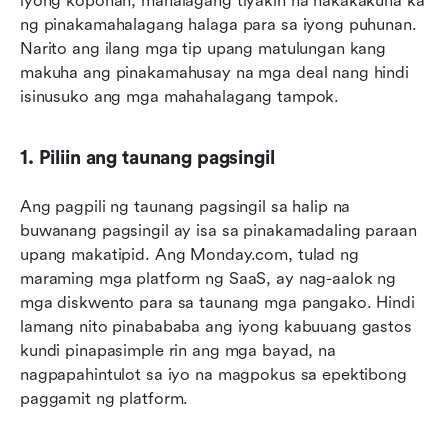
iyong koponan, mahalagang tiyakin na nakakakuha ka 
ng pinakamahalagang halaga para sa iyong puhunan. 
Narito ang ilang mga tip upang matulungan kang 
makuha ang pinakamahusay na mga deal nang hindi 
isinusuko ang mga mahahalagang tampok.
1. Piliin ang taunang pagsingil
Ang pagpili ng taunang pagsingil sa halip na 
buwanang pagsingil ay isa sa pinakamadaling paraan 
upang makatipid. Ang Monday.com, tulad ng 
maraming mga platform ng SaaS, ay nag-aalok ng 
mga diskwento para sa taunang mga pangako. Hindi 
lamang nito pinabababa ang iyong kabuuang gastos 
kundi pinapasimple rin ang mga bayad, na 
nagpapahintulot sa iyo na magpokus sa epektibong 
paggamit ng platform.