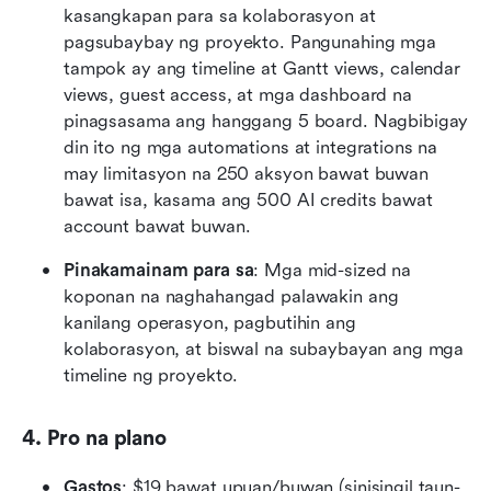
kasangkapan para sa kolaborasyon at 
pagsubaybay ng proyekto. Pangunahing mga 
tampok ay ang timeline at Gantt views, calendar 
views, guest access, at mga dashboard na 
pinagsasama ang hanggang 5 board. Nagbibigay 
din ito ng mga automations at integrations na 
may limitasyon na 250 aksyon bawat buwan 
bawat isa, kasama ang 500 AI credits bawat 
account bawat buwan.
Pinakamainam para sa
: Mga mid-sized na 
koponan na naghahangad palawakin ang 
kanilang operasyon, pagbutihin ang 
kolaborasyon, at biswal na subaybayan ang mga 
timeline ng proyekto.
4. Pro na plano
Gastos
: $19 bawat upuan/buwan (sinisingil taun-