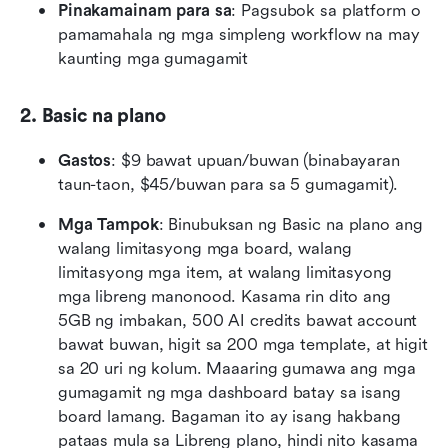
Pinakamainam para sa
: Pagsubok sa platform o 
pamamahala ng mga simpleng workflow na may 
kaunting mga gumagamit
2. Basic na plano
Gastos
: $9 bawat upuan/buwan (binabayaran 
taun-taon, $45/buwan para sa 5 gumagamit).
Mga Tampok
: Binubuksan ng Basic na plano ang 
walang limitasyong mga board, walang 
limitasyong mga item, at walang limitasyong 
mga libreng manonood. Kasama rin dito ang 
5GB ng imbakan, 500 AI credits bawat account 
bawat buwan, higit sa 200 mga template, at higit 
sa 20 uri ng kolum. Maaaring gumawa ang mga 
gumagamit ng mga dashboard batay sa isang 
board lamang. Bagaman ito ay isang hakbang 
pataas mula sa Libreng plano, hindi nito kasama 