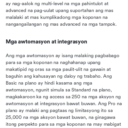
ay nag-aalok ng multi-level na mga pahintulot at 
advanced na pag-uulat upang suportahan ang mas 
malalaki at mas kumplikadong mga koponan na 
nangangailangan ng mas advanced na mga tampok.
Mga awtomasyon at integrasyon
Ang mga awtomasyon ay isang malaking pagbabago 
para sa mga koponan na naghahanap upang 
makatipid ng oras sa mga paulit-ulit na gawain at 
baguhin ang kahusayan ng daloy ng trabaho. Ang 
Basic na plano ay hindi kasama ang mga 
awtomasyon, ngunit simula sa Standard na plano, 
magkakaroon ka ng access sa 250 na mga aksyon ng 
awtomasyon at integrasyon bawat buwan. Ang Pro na 
plano ay malaki ang pagtaas ng limitasyong ito sa 
25,000 na mga aksyon bawat buwan, na ginagawa 
itong perpekto para sa mga koponan na may mabigat 