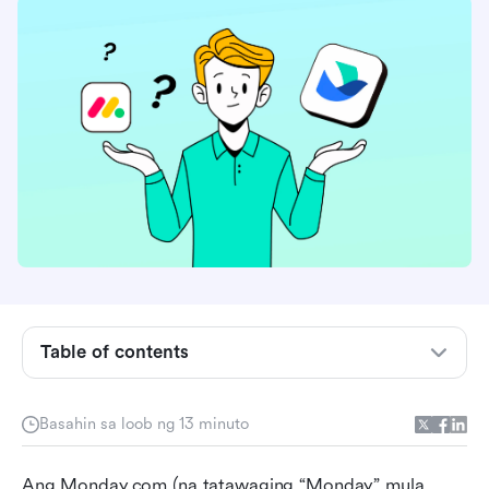
Table of contents
Ano ang Lunes at para kanino ito?
Basahin sa loob ng 13 minuto
Mga ipinaliwanag na plano sa pagpepresyo ng
Lunes
Ang Monday.com (na tatawaging “Monday” mula 