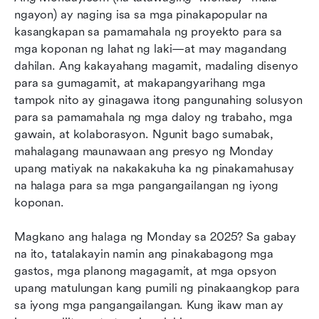
ngayon) ay naging isa sa mga pinakapopular na 
Ihambing ang mga pangunahing tampok ng
kasangkapan sa pamamahala ng proyekto para sa 
iba't ibang mga plano ng Lunes
mga koponan ng lahat ng laki—at may magandang 
dahilan. Ang kakayahang magamit, madaling disenyo 
Mga tip para makatipid sa mga plano sa Lunes
para sa gumagamit, at makapangyarihang mga 
Ang pinakamahusay na alternatibo sa Lunes na
tampok nito ay ginagawa itong pangunahing solusyon 
may halaga
para sa pamamahala ng mga daloy ng trabaho, mga 
gawain, at kolaborasyon. Ngunit bago sumabak, 
Huling mga saloobin
mahalagang maunawaan ang presyo ng Monday 
upang matiyak na nakakakuha ka ng pinakamahusay 
Mga Madalas Itanong
na halaga para sa mga pangangailangan ng iyong 
May kaugnayang pagbasa
koponan.
Magkano ang halaga ng Monday sa 2025? Sa gabay 
na ito, tatalakayin namin ang pinakabagong mga 
gastos, mga planong magagamit, at mga opsyon 
upang matulungan kang pumili ng pinakaangkop para 
sa iyong mga pangangailangan. Kung ikaw man ay 