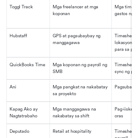
Toggl Track
Mga freelancer at mga 
Mga timer, 
koponan
gastos ng p
Hubstaff
GPS at pagsubaybay ng 
Timesheets
manggagawa
lokasyon, 
para sa pag
QuickBooks Time
Mga koponan ng payroll ng 
Timesheet, 
SMB
sync ng pay
Ani
Mga pangkat na nakabatay 
Pagsubaybay
sa proyekto
Kapag Ako ay 
Mga manggagawa na 
Pag-iiskedy
Nagtatrabaho
nakabatay sa shift
oras
Deputado
Retail at hospitality
Timesheets 