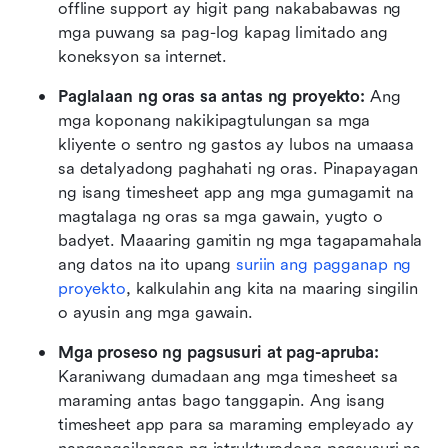
offline support ay higit pang nakababawas ng 
mga puwang sa pag-log kapag limitado ang 
koneksyon sa internet.
Paglalaan ng oras sa antas ng proyekto: 
Ang 
mga koponang nakikipagtulungan sa mga 
kliyente o sentro ng gastos ay lubos na umaasa 
sa detalyadong paghahati ng oras. Pinapayagan 
ng isang timesheet app ang mga gumagamit na 
magtalaga ng oras sa mga gawain, yugto o 
badyet. Maaaring gamitin ng mga tagapamahala 
ang datos na ito upang 
suriin ang pagganap ng 
proyekto
, kalkulahin ang kita na maaring singilin 
o ayusin ang mga gawain.
Mga proseso ng pagsusuri at pag-apruba: 
Karaniwang dumadaan ang mga timesheet sa 
maraming antas bago tanggapin. Ang isang 
timesheet app para sa maraming empleyado ay 