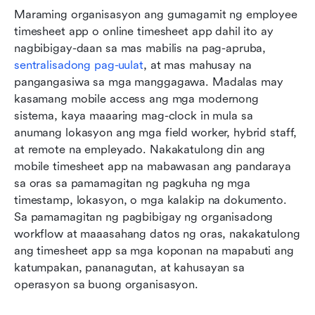
Maraming organisasyon ang gumagamit ng employee 
timesheet app o online timesheet app dahil ito ay 
nagbibigay-daan sa mas mabilis na pag-apruba, 
sentralisadong pag-uulat
, at mas mahusay na 
pangangasiwa sa mga manggagawa. Madalas may 
kasamang mobile access ang mga modernong 
sistema, kaya maaaring mag-clock in mula sa 
anumang lokasyon ang mga field worker, hybrid staff, 
at remote na empleyado. Nakakatulong din ang 
mobile timesheet app na mabawasan ang pandaraya 
sa oras sa pamamagitan ng pagkuha ng mga 
timestamp, lokasyon, o mga kalakip na dokumento. 
Sa pamamagitan ng pagbibigay ng organisadong 
workflow at maaasahang datos ng oras, nakakatulong 
ang timesheet app sa mga koponan na mapabuti ang 
katumpakan, pananagutan, at kahusayan sa 
operasyon sa buong organisasyon.