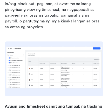
in/pag-clock out, pagliban, at overtime sa isang 
pinag-isang view ng timesheet, na nagpapadali sa 
pag-verify ng oras ng trabaho, pamamahala ng 
payroll, o pagtutugma ng mga kinakailangan sa oras 
sa antas ng proyekto.
Ayusin ang timesheet gamit ang tumpak na tracking 