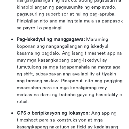
nangangailangan ng istrukturadong pagsusuri na 
kinabibilangan ng pagsusumite ng empleyado, 
pagsusuri ng superbisor at huling pag-apruba. 
Pinipigilan nito ang maling tala mula sa pagpasok 
sa payroll o pagsingil.
Pag-iskedyul ng manggagawa: 
Maraming 
koponan ang nangangailangan ng iskedyul 
kasama ng pagdalo. Ang isang timesheet app na 
may mga kasangkapang pang-iskedyul ay 
tumutulong sa mga tagapamahala na magtalaga 
ng shift, subaybayan ang availability at tiyakin 
ang tamang saklaw. Pinapabuti nito ang pagiging 
maaasahan para sa mga kapaligirang may 
mataas na dami ng trabaho gaya ng hospitality o 
retail.
GPS o beripikasyon ng lokasyon:
 Ang app ng 
timesheet para sa konstruksiyon at mga 
kasangkapang nakatuon sa field ay kadalasang 