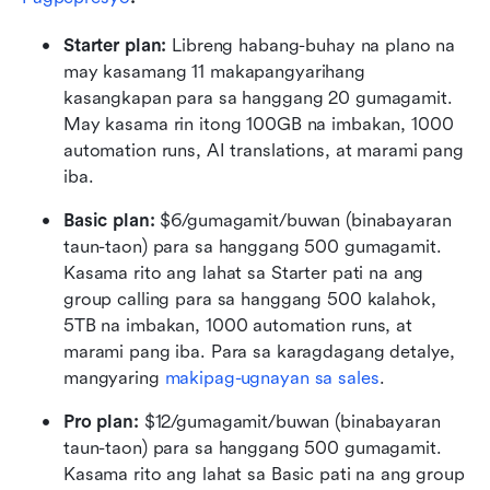
Starter plan: 
Libreng habang-buhay na plano na 
may kasamang 11 makapangyarihang 
kasangkapan para sa hanggang 20 gumagamit. 
May kasama rin itong 100GB na imbakan, 1000 
automation runs, AI translations, at marami pang 
iba.
Basic plan:
 $6/gumagamit/buwan (binabayaran 
taun-taon) para sa hanggang 500 gumagamit. 
Kasama rito ang lahat sa Starter pati na ang 
group calling para sa hanggang 500 kalahok, 
5TB na imbakan, 1000 automation runs, at 
marami pang iba. Para sa karagdagang detalye, 
mangyaring 
makipag-ugnayan sa sales
.
Pro plan: 
$12/gumagamit/buwan (binabayaran 
taun-taon) para sa hanggang 500 gumagamit. 
Kasama rito ang lahat sa Basic pati na ang group 