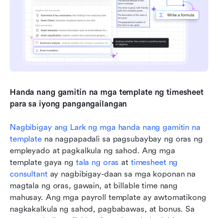
Handa nang gamitin na mga template ng timesheet 
para sa iyong pangangailangan
Nagbibigay ang Lark ng mga handa nang gamitin na 
template
 na nagpapadali sa pagsubaybay ng oras ng 
empleyado at pagkalkula ng sahod. Ang mga 
template gaya ng 
t
ala ng oras
 at 
t
imesheet ng 
consultant
 ay nagbibigay-daan sa mga koponan na 
magtala ng oras, gawain, at billable time nang 
mahusay. Ang mga payroll template ay awtomatikong 
nagkakalkula ng sahod, pagbabawas, at bonus. Sa 