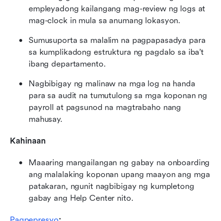
empleyadong kailangang mag-review ng logs at 
mag-clock in mula sa anumang lokasyon.
Sumusuporta sa malalim na pagpapasadya para 
sa kumplikadong estruktura ng pagdalo sa iba’t 
ibang departamento.
Nagbibigay ng malinaw na mga log na handa 
para sa audit na tumutulong sa mga koponan ng 
payroll at pagsunod na magtrabaho nang 
mahusay.
Kahinaan
Maaaring mangailangan ng gabay na onboarding 
ang malalaking koponan upang maayon ang mga 
patakaran, ngunit nagbibigay ng kumpletong 
gabay ang Help Center nito.
Pagpepresyo
: