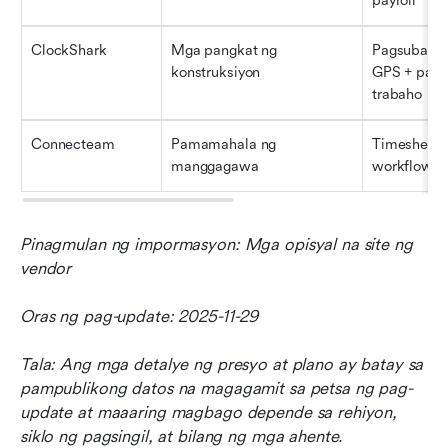
payroll
ClockShark
Mga pangkat ng 
Pagsubaybay
konstruksiyon
GPS + pagtu
trabaho
Connecteam
Pamamahala ng 
Timesheet 
manggagawa
workflow s
Pinagmulan ng impormasyon: Mga opisyal na site ng 
vendor
Oras ng pag-update: 2025-11-29
Tala: Ang mga detalye ng presyo at plano ay batay sa 
pampublikong datos na magagamit sa petsa ng pag-
update at maaaring magbago depende sa rehiyon, 
siklo ng pagsingil, at bilang ng mga ahente.