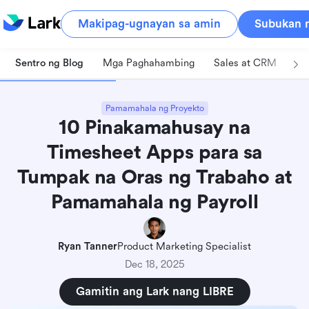
Makipag-ugnayan sa amin
Subukan n
Sentro ng Blog
Mga Paghahambing
Sales at CRM
Pa
Pamamahala ng Proyekto
10 Pinakamahusay na
Timesheet Apps para sa
Tumpak na Oras ng Trabaho at
Pamamahala ng Payroll
Ryan Tanner
Product Marketing Specialist
Dec 18, 2025
Gamitin ang Lark nang LIBRE