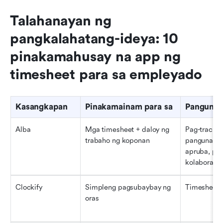
Talahanayan ng 
pangkalahatang-ideya: 10 
pinakamahusay na app ng 
timesheet para sa empleyado
Kasangkapan
Pinakamainam para sa
Pangunah
Alba
Mga timesheet + daloy ng 
Pag-track n
trabaho ng koponan
pangunahin
apruba, pin
kolaborasy
Clockify
Simpleng pagsubaybay ng 
Timesheet, 
oras