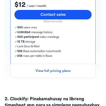
$12
  / user / month
Contact sales
Billed annually
500
 users max
Unlimited
 message history
500-participant
 video meetings
15 TB
 storage
Lark Docs & Mail
50k
 Base automation runs/month
20k
 rows per table in Base
View full pricing plans
2. Clockify: Pinakamahusay na libreng 
timesheet app para sa simpleng pagsubaybay 