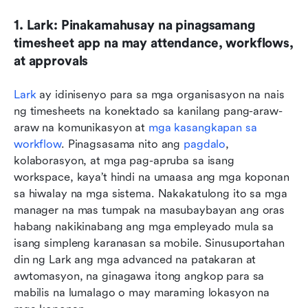
1. Lark: Pinakamahusay na pinagsamang 
timesheet app na may attendance, workflows, 
at approvals
Lark
 ay idinisenyo para sa mga organisasyon na nais 
ng timesheets na konektado sa kanilang pang-araw-
araw na komunikasyon at 
mga kasangkapan sa 
workflow
. Pinagsasama nito ang 
pagdalo
, 
kolaborasyon, at mga pag-apruba sa isang 
workspace, kaya’t hindi na umaasa ang mga koponan 
sa hiwalay na mga sistema. Nakakatulong ito sa mga 
manager na mas tumpak na masubaybayan ang oras 
habang nakikinabang ang mga empleyado mula sa 
isang simpleng karanasan sa mobile. Sinusuportahan 
din ng Lark ang mga advanced na patakaran at 
awtomasyon, na ginagawa itong angkop para sa 
mabilis na lumalago o may maraming lokasyon na 