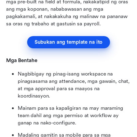
mga pre-built na field at formula, nakakatipid ng oras 
ang mga koponan, nababawasan ang mga 
pagkakamali, at nakakakuha ng malinaw na pananaw 
sa oras ng trabaho at gastusin sa payroll.
Subukan ang template na ito
Mga Bentahe
Nagbibigay ng pinag-isang workspace na 
pinagsasama ang attendance, mga gawain, chat, 
at mga approval para sa maayos na 
koordinasyon.
Mainam para sa kapaligiran na may maraming 
team dahil ang mga permiso at workflow ay 
ganap na nako-configure.
Madaling gamitin sa mobile para sa mga 