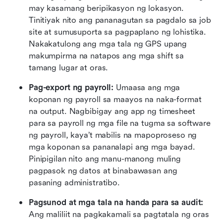
may kasamang beripikasyon ng lokasyon. 
Tinitiyak nito ang pananagutan sa pagdalo sa job 
site at sumusuporta sa pagpaplano ng lohistika. 
Nakakatulong ang mga tala ng GPS upang 
makumpirma na natapos ang mga shift sa 
tamang lugar at oras.
Pag-export ng payroll:
 Umaasa ang mga 
koponan ng payroll sa maayos na naka-format 
na output. Nagbibigay ang app ng timesheet 
para sa payroll ng mga file na tugma sa software 
ng payroll, kaya’t mabilis na mapoproseso ng 
mga koponan sa pananalapi ang mga bayad. 
Pinipigilan nito ang manu-manong muling 
pagpasok ng datos at binabawasan ang 
pasaning administratibo.
Pagsunod at mga tala na handa para sa audit:
Ang maliliit na pagkakamali sa pagtatala ng oras 