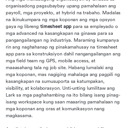
organisadong pagsubaybay upang pamahalaan ang 
15 pinakamahusay na timesheet apps para sa
payroll, mga proyekto, at hybrid na trabaho. Madalas 
mga empleyado at mga koponan
na ikinukumpara ng mga koponan ang mga opsyon 
gaya ng libreng 
timesheet app
 para sa empleyado o 
Paano pumili ng tamang timesheet app para sa
mga advanced na kasangkapan na ginawa para sa 
iyong negosyo
pangangailangan ng industriya. Maraming kumpanya 
rin ang naghahanap ng pinakamahusay na timesheet 
Bakit kailangan ng mga koponan ng timesheet
app para sa konstruksiyon dahil nangangailangan ang 
apps ngayon
mga field team ng GPS, mobile access, at 
Konklusyon
maaasahang tala ng job site. Habang lumalaki ang 
mga koponan, mas nagiging mahalaga ang pagpili ng 
Mga Madalas Itanong
kasangkapan na sumusuporta sa katumpakan, 
visibility, at kolaborasyon. Unti-unting lumilitaw ang 
Kaugnay na pagbabasa
Lark sa mga paghahambing na ito bilang isang pinag-
isang workspace kung saan maaaring pamahalaan ng 
mga koponan ang oras at komunikasyon nang 
magkasama.