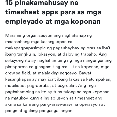
15 pinakamahusay na 
timesheet apps para sa mga 
empleyado at mga koponan
Maraming organisasyon ang naghahanap ng 
maaasahang mga kasangkapan na 
makapagpapasimple ng pagsubaybay ng oras sa iba’t 
ibang tungkulin, lokasyon, at daloy ng trabaho. Ang 
seksyong ito ay naghahambing ng mga nangungunang 
plataporma na ginagamit ng maliliit na koponan, mga 
crew sa field, at malalaking negosyo. Bawat 
kasangkapan ay may iba’t ibang lakas sa katumpakan, 
mobilidad, pag-apruba, at pag-uulat. Ang mga 
paghahambing na ito ay tumutulong sa mga koponan 
na matukoy kung aling solusyon sa timesheet ang 
akma sa kanilang pang-araw-araw na operasyon at 
pangmatagalang pangangailangan.