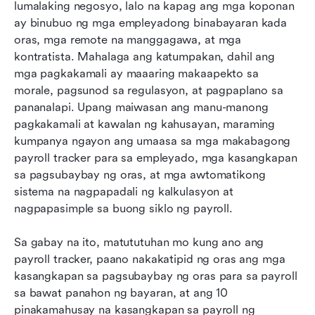
Ano ang dapat hanapin sa isang tracker ng
lumalaking negosyo, lalo na kapag ang mga koponan 
payroll ng empleyado
ay binubuo ng mga empleyadong binabayaran kada 
oras, mga remote na manggagawa, at mga 
Mga kasangkapan sa pagsubaybay ng oras ng
kontratista. Mahalaga ang katumpakan, dahil ang 
payroll: Paano ito nakatutulong sa mga
mga pagkakamali ay maaaring makaapekto sa 
koponan na makatipid ng oras
morale, pagsunod sa regulasyon, at pagpaplano sa 
pananalapi. Upang maiwasan ang manu-manong 
Paghahambing ng manu-manong at
pagkakamali at kawalan ng kahusayan, maraming 
awtomatikong pagsubaybay ng payroll
kumpanya ngayon ang umaasa sa mga makabagong 
Konklusyon
payroll tracker para sa empleyado, mga kasangkapan 
sa pagsubaybay ng oras, at mga awtomatikong 
Mga Madalas Itanong
sistema na nagpapadali ng kalkulasyon at 
nagpapasimple sa buong siklo ng payroll.
Kaugnay na pagbabasa
Sa gabay na ito, matututuhan mo kung ano ang 
payroll tracker, paano nakakatipid ng oras ang mga 
kasangkapan sa pagsubaybay ng oras para sa payroll 
sa bawat panahon ng bayaran, at ang 10 
pinakamahusay na kasangkapan sa payroll ng 