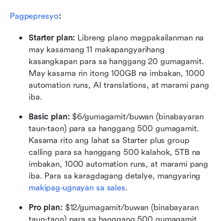
Pagpepresyo
:
Starter plan: 
Libreng plano magpakailanman na 
may kasamang 11 makapangyarihang 
kasangkapan para sa hanggang 20 gumagamit. 
May kasama rin itong 100GB na imbakan, 1000 
automation runs, AI translations, at marami pang 
iba.
Basic plan:
 $6/gumagamit/buwan (binabayaran 
taun-taon) para sa hanggang 500 gumagamit. 
Kasama rito ang lahat sa Starter plus group 
calling para sa hanggang 500 kalahok, 5TB na 
imbakan, 1000 automation runs, at marami pang 
iba. Para sa karagdagang detalye, mangyaring 
makipag-ugnayan sa sales
.
Pro plan: 
$12/gumagamit/buwan (binabayaran 
taun-taon) para sa hanggang 500 gumagamit. 