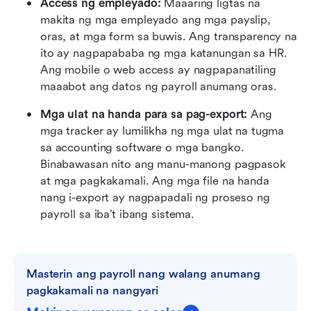
Access ng empleyado: 
Maaaring ligtas na 
makita ng mga empleyado ang mga payslip, 
oras, at mga form sa buwis. Ang transparency na 
ito ay nagpapababa ng mga katanungan sa HR. 
Ang mobile o web access ay nagpapanatiling 
maaabot ang datos ng payroll anumang oras. 
Mga ulat na handa para sa pag-export: 
Ang 
mga tracker ay lumilikha ng mga ulat na tugma 
sa accounting software o mga bangko. 
Binabawasan nito ang manu-manong pagpasok 
at mga pagkakamali. Ang mga file na handa 
nang i-export ay nagpapadali ng proseso ng 
payroll sa iba’t ibang sistema.
Masterin ang payroll nang walang anumang 
pagkakamali na nangyari