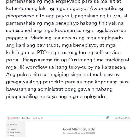
pamamahala ng mga empleyado para sa maliliit at 
katamtamang laki ng mga negosyo. Awtomatikong 
pinoproseso nito ang payroll, paghahain ng buwis, at 
pamamahala ng mga benepisyo habang tinitiyak na 
sumusunod ang mga koponan sa mga regulasyon sa 
paggawa. Madaling ma-access ng mga empleyado 
ang kanilang pay stubs, mga benepisyo, at mga 
kahilingan sa PTO sa pamamagitan ng self-service 
portal. Pinagsasama rin ng Gusto ang time tracking at 
mga HR workflow sa isang tuloy-tuloy na karanasan. 
Ang pokus nito sa pagiging simple at mahusay ay 
ginagawa itong perpekto para sa mga koponang nais 
bawasan ang administratibong gawain habang 
pinapanatiling masaya ang mga empleyado.