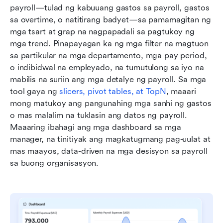
payroll—tulad ng kabuuang gastos sa payroll, gastos 
sa overtime, o natitirang badyet—sa pamamagitan ng 
mga tsart at grap na nagpapadali sa pagtukoy ng 
mga trend. Pinapayagan ka ng mga filter na magtuon 
sa partikular na mga departamento, mga pay period, 
o indibidwal na empleyado, na tumutulong sa iyo na 
mabilis na suriin ang mga detalye ng payroll. Sa mga 
tool gaya ng 
slicers, pivot tables, at TopN
, maaari 
mong matukoy ang pangunahing mga sanhi ng gastos 
o mas malalim na tuklasin ang datos ng payroll. 
Maaaring ibahagi ang mga dashboard sa mga 
manager, na tinitiyak ang magkatugmang pag-uulat at 
mas maayos, data-driven na mga desisyon sa payroll 
sa buong organisasyon.