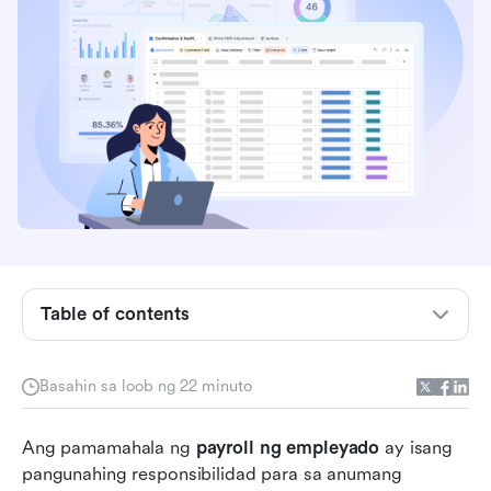
Mahahalagang punto: Nangungunang 10 tracker
ng payroll ng empleyado
Table of contents
Mabilis na talahanayan ng paghahambing para
sa tagasubaybay ng payroll ng empleyado
Basahin sa loob ng 22 minuto
Ano ang isang tracker ng payroll ng
Ang pamamahala ng 
empleyado?
payroll ng empleyado
 ay isang 
pangunahing responsibilidad para sa anumang 