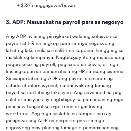
+ $22/manggagawa/buwan 
3. ADP: Nasusukat na payroll para sa negosyo
Ang ADP ay isang pinagkakatiwalaang solusyon sa 
payroll at HR na angkop para sa mga negosyo ng 
lahat ng laki, mula sa maliliit na koponan hanggang sa 
malalaking kumpanya. Nagbibigay ito ng maaasahang 
pagproseso ng payroll, pagsunod sa buwis, at mga 
kasangkapan sa pamamahala ng HR sa iisang sistema. 
Sinusuportahan ng ADP ang payroll sa maraming 
estado at internasyonal, na tinitiyak ang tamang 
bayad sa iba’t ibang lokasyon. Ang advanced na pag-
uulat at analytics ay nagbibigay sa pamunuan ng mga 
pananaw tungkol sa mga trend at gastos ng 
workforce. Ang mga scalable na tampok nito ay 
ginagawa ang ADP na perpekto para sa mga 
negosyong may planong lumago o pamahalaan ang 