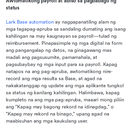
Awtomatikong payroll at abiso sa pagbabago ng 
status
Lark Base 
automation
 ay nagpapanatiling alam ng 
mga tagapag-apruba sa sandaling dumating ang isang 
kahilingan na may kaugnayan sa payroll—tulad ng 
reimbursement. Pinapasimple ng mga digital na form 
ang pangangalap ng datos, na ginagawang mas 
madali ang pagsusumite, pamamahala, at 
pagsubaybay ng mga input para sa payroll. Kapag 
natapos na ang pag-apruba, awtomatikong nire-
record ang mga resulta sa Base, at agad na 
nakakatanggap ng update ang mga aplikante tungkol 
sa status ng kanilang kahilingan. Halimbawa, kapag 
kumpleto na ang mga pag-apruba, maaari mong piliin 
ang "Kapag may bagong rekord na idinagdag," o 
"Kapag may rekord na binago," upang agad na 
maabisuhan ang mga kaukulang user.