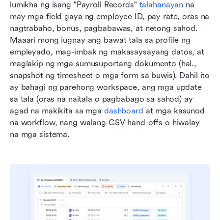
lumikha ng isang "Payroll Records" 
talahanayan
 na 
may mga field gaya ng employee ID, pay rate, oras na 
nagtrabaho, bonus, pagbabawas, at netong sahod. 
Maaari mong iugnay ang bawat tala sa profile ng 
empleyado, mag-imbak ng makasaysayang datos, at 
maglakip ng mga sumusuportang dokumento (hal., 
snapshot ng timesheet o mga form sa buwis). Dahil ito 
ay bahagi ng parehong workspace, ang mga update 
sa tala (oras na naitala o pagbabago sa sahod) ay 
agad na makikita sa mga 
dashboard
 at mga kasunod 
na workflow, nang walang CSV hand-offs o hiwalay 
na mga sistema.