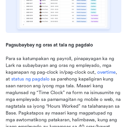
Pagsubaybay ng oras at tala ng pagdalo
Para sa katumpakan ng payroll, pinapayagan ka ng 
Lark na subaybayan ang oras ng empleyado, mga 
kaganapan ng pag-clock in/pag-clock out, 
overtime
, 
at 
status ng pagdalo
 sa parehong kapaligiran kung 
saan naroon ang iyong mga tala. Maaari kang 
maglunsad ng “Time Clock” na form na isinusumite ng 
mga empleyado sa pamamagitan ng mobile o web, na 
nagtatala sa iyong “Hours Worked” na talahanayan sa 
Base. Pagkatapos ay maaari kang magpatupad ng 
mga awtomatikong patakaran, halimbawa, kung ang 
isang empleyado ay lumampas sa 40 oras/bawat 