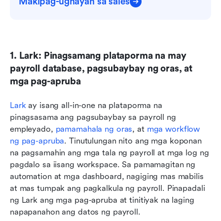
Makipag-ugnayan sa sales
1. Lark: Pinagsamang plataporma na may 
payroll database, pagsubaybay ng oras, at 
mga pag-apruba
Lark
 ay isang all-in-one na plataporma na 
pinagsasama ang pagsubaybay sa payroll ng 
empleyado, 
pamamahala ng oras
, at 
mga workflow 
ng pag-apruba
. Tinutulungan nito ang mga koponan 
na pagsamahin ang mga tala ng payroll at mga log ng 
pagdalo sa iisang workspace. Sa pamamagitan ng 
automation at mga dashboard, nagiging mas mabilis 
at mas tumpak ang pagkalkula ng payroll. Pinapadali 
ng Lark ang mga pag-apruba at tinitiyak na laging 
napapanahon ang datos ng payroll.