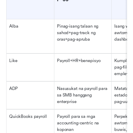
Alba
Pinag-isang talaan ng 
Isang wor
sahod+pag-track ng 
awtomati
oras+pag-apruba
dashboar
Like
Payroll+HR+benepisyo
Kumpleton
pag-file n
empleyad
ADP
Nasusukat na payroll para 
Matatag n
sa SMB hanggang 
estado na
enterprise
pag-uulat
QuickBooks payroll
Payroll para sa mga 
Perpekton
accounting-centric na 
awtomati
koponan
buwis, sel