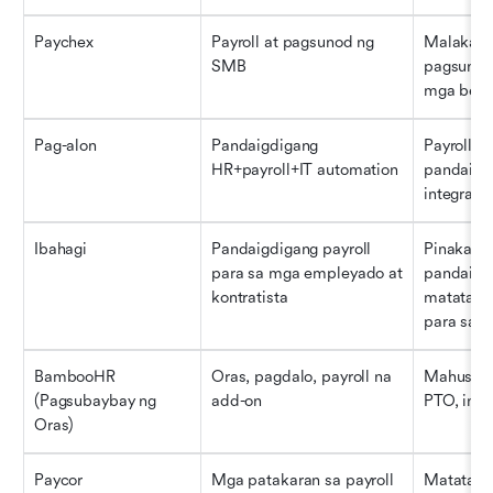
Paychex
Payroll at pagsunod ng 
Malakas 
SMB
pagsunod
mga bene
Pag-alon
Pandaigdigang 
Payroll+HR
HR+payroll+IT automation
pandaigdi
integrasy
Ibahagi
Pandaigdigang payroll 
Pinakama
para sa mga empleyado at 
pandaigd
kontratista
matatag n
para sa m
BambooHR 
Oras, pagdalo, payroll na 
Mahusay 
(Pagsubaybay ng 
add-on
PTO, inte
Oras)
Paycor
Mga patakaran sa payroll 
Matatag n