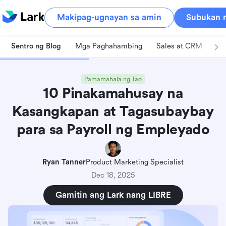
Makipag-ugnayan sa amin
Subukan n
Sentro ng Blog
Mga Paghahambing
Sales at CRM
Pa
Pamamahala ng Tao
10 Pinakamahusay na
Kasangkapan at Tagasubaybay
para sa Payroll ng Empleyado
Ryan Tanner
Product Marketing Specialist
Dec 18, 2025
Gamitin ang Lark nang LIBRE