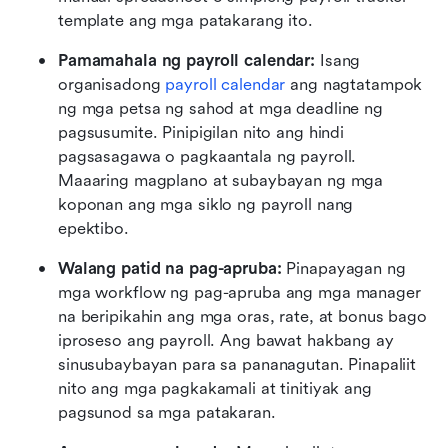
template ang mga patakarang ito.
Pamamahala ng payroll calendar: 
Isang 
organisadong 
payroll calendar
 ang nagtatampok 
ng mga petsa ng sahod at mga deadline ng 
pagsusumite. Pinipigilan nito ang hindi 
pagsasagawa o pagkaantala ng payroll. 
Maaaring magplano at subaybayan ng mga 
koponan ang mga siklo ng payroll nang 
epektibo. 
Walang patid na pag-apruba: 
Pinapayagan ng 
mga workflow ng pag-apruba ang mga manager 
na beripikahin ang mga oras, rate, at bonus bago 
iproseso ang payroll. Ang bawat hakbang ay 
sinusubaybayan para sa pananagutan. Pinapaliit 
nito ang mga pagkakamali at tinitiyak ang 
pagsunod sa mga patakaran. 