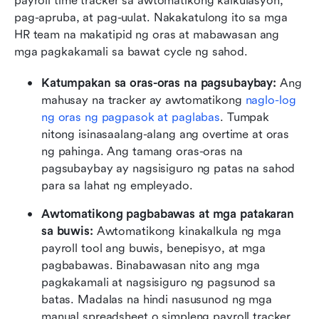
payroll time tracker sa awtomatikong kalkulasyon, 
pag-apruba, at pag-uulat. Nakakatulong ito sa mga 
HR team na makatipid ng oras at mabawasan ang 
mga pagkakamali sa bawat cycle ng sahod.
Katumpakan sa oras-oras na pagsubaybay: 
Ang 
mahusay na tracker ay awtomatikong 
naglo-log 
ng oras ng pagpasok at paglabas
. Tumpak 
nitong isinasaalang-alang ang overtime at oras 
ng pahinga. Ang tamang oras-oras na 
pagsubaybay ay nagsisiguro ng patas na sahod 
para sa lahat ng empleyado.
Awtomatikong pagbabawas at mga patakaran 
sa buwis: 
Awtomatikong kinakalkula ng mga 
payroll tool ang buwis, benepisyo, at mga 
pagbabawas. Binabawasan nito ang mga 
pagkakamali at nagsisiguro ng pagsunod sa 
batas. Madalas na hindi nasusunod ng mga 
manual spreadsheet o simpleng payroll tracker 