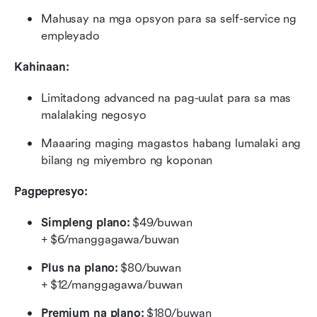
Mahusay na mga opsyon para sa self-service ng 
empleyado
Kahinaan:
Limitadong advanced na pag-uulat para sa mas 
malalaking negosyo
Maaaring maging magastos habang lumalaki ang 
bilang ng miyembro ng koponan
Pagpepresyo:
Simpleng plano:
 $49/buwan 
+ $6/manggagawa/buwan
Plus na plano:
 $80/buwan 
+ $12/manggagawa/buwan
Premium na plano:
 $180/buwan 