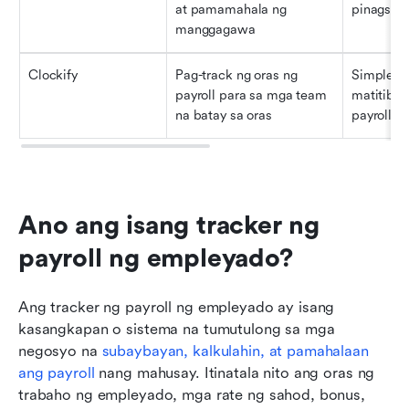
at pamamahala ng 
pinagsa
manggagawa
Clockify
Pag-track ng oras ng 
Simpleng 
payroll para sa mga team 
matitibay
na batay sa oras
payroll
Ano ang isang tracker ng 
payroll ng empleyado?
Ang tracker ng payroll ng empleyado ay isang 
kasangkapan o sistema na tumutulong sa mga 
negosyo na 
subaybayan, kalkulahin, at pamahalaan 
ang payroll
 nang mahusay. Itinatala nito ang oras ng 
trabaho ng empleyado, mga rate ng sahod, bonus, 