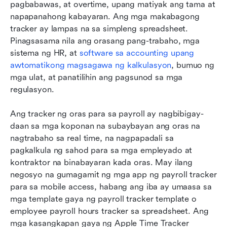
pagbabawas, at overtime, upang matiyak ang tama at 
napapanahong kabayaran. Ang mga makabagong 
tracker ay lampas na sa simpleng spreadsheet. 
Pinagsasama nila ang orasang pang-trabaho, mga 
sistema ng HR, at 
software sa accounting upang 
awtomatikong magsagawa ng kalkulasyon
, bumuo ng 
mga ulat, at panatilihin ang pagsunod sa mga 
regulasyon.
Ang tracker ng oras para sa payroll ay nagbibigay-
daan sa mga koponan na subaybayan ang oras na 
nagtrabaho sa real time, na nagpapadali sa 
pagkalkula ng sahod para sa mga empleyado at 
kontraktor na binabayaran kada oras. May ilang 
negosyo na gumagamit ng mga app ng payroll tracker 
para sa mobile access, habang ang iba ay umaasa sa 
mga template gaya ng payroll tracker template o 
employee payroll hours tracker sa spreadsheet. Ang 
mga kasangkapan gaya ng Apple Time Tracker 