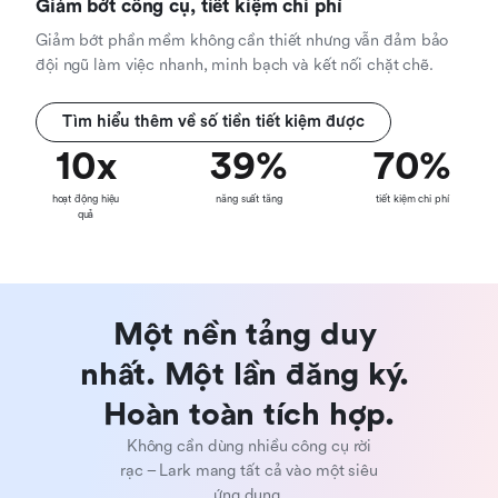
Giảm bớt công cụ, tiết kiệm chi phí
Giảm bớt phần mềm không cần thiết nhưng vẫn đảm bảo
đội ngũ làm việc nhanh, minh bạch và kết nối chặt chẽ.
Tìm hiểu thêm về số tiền tiết kiệm được
10
x
39
%
70
%
hoạt động hiệu
năng suất tăng
tiết kiệm chi phí
quả
Một nền tảng duy 
nhất. Một lần đăng ký. 
Hoàn toàn tích hợp.
Không cần dùng nhiều công cụ rời
rạc – Lark mang tất cả vào một siêu
ứng dụng.