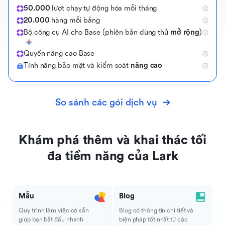
50.000
lượt chạy tự động hóa mỗi tháng
20.000
hàng mỗi bảng
Bộ công cụ AI cho Base (phiên bản dùng thử
mở rộng
)
Q
u
y
ề
n
n
â
n
g
c
a
o
B
a
s
e
Tính năng bảo mật và kiểm soát
nâng cao
So sánh các gói dịch vụ
Khám phá thêm và khai thác tối
đa tiềm năng của Lark
Mẫu
Blog
Quy trình làm việc có sẵn
Blog có thông tin chi tiết và
giúp bạn bắt đầu nhanh
biện pháp tốt nhất từ các