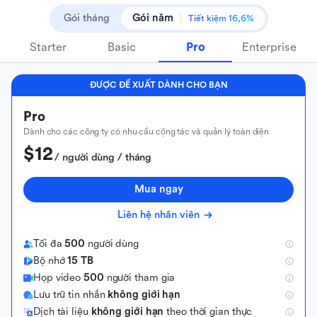
Gói tháng
Gói năm
Tiết kiệm 16,6%
Starter
Basic
Pro
Enterprise
ĐƯỢC ĐỀ XUẤT DÀNH CHO BẠN
Pro
Dành cho các công ty có nhu cầu cộng tác và quản lý toàn diện
$12
/ người dùng / tháng
Mua ngay
Liên hệ nhân viên
Tối đa
500
người dùng
Bộ nhớ
15 TB
Họp video
500
người tham gia
Lưu trữ tin nhắn
không giới hạn
Dịch tài liệu
không giới hạn
theo thời gian thực