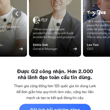
“We need to wor
powerful platfor
on't be able to
“When you give people
internal planning
ark.”
wonderful tool, they will build
collaborations, 
wonderful things and products.”
This is why we c
ic 
Eddie Goh
Leo Tsoi
General Manager
CEO
Được G2 công nhận. Hơn 2.000
nhà lãnh đạo toàn cầu tin dùng.
Tham gia cộng đồng hơn 125 quốc gia tin dùng Lark
để đơn giản hóa quy trình làm việc, cộng tác liền
mạch và tạo ra kết quả đáng tin cậy.
Đặt lịch trải nghiệm riêng