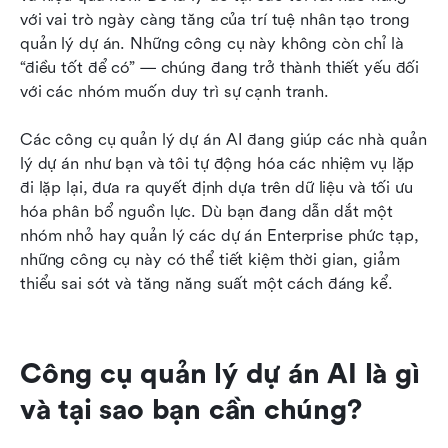
với vai trò ngày càng tăng của trí tuệ nhân tạo trong 
Cách chọn công cụ quản lý dự án AI phù hợp
quản lý dự án. Những công cụ này không còn chỉ là 
cho nhóm của bạn
“điều tốt để có” — chúng đang trở thành thiết yếu đối 
với các nhóm muốn duy trì sự cạnh tranh.
Xu hướng trong quản lý dự án AI cho năm 2026
Các công cụ quản lý dự án AI đang giúp các nhà quản 
Kết luận
lý dự án như bạn và tôi tự động hóa các nhiệm vụ lặp 
Câu hỏi thường gặp
đi lặp lại, đưa ra quyết định dựa trên dữ liệu và tối ưu 
hóa phân bổ nguồn lực. Dù bạn đang dẫn dắt một 
nhóm nhỏ hay quản lý các dự án Enterprise phức tạp, 
những công cụ này có thể tiết kiệm thời gian, giảm 
thiểu sai sót và tăng năng suất một cách đáng kể.
Công cụ quản lý dự án AI là gì 
và tại sao bạn cần chúng?