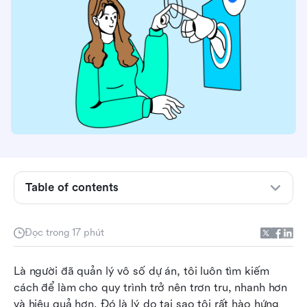
Table of contents
Công cụ quản lý dự án AI là gì và tại sao bạn
Đọc trong 17 phút
cần chúng?
Các tính năng cốt lõi của công cụ quản lý dự án
Là người đã quản lý vô số dự án, tôi luôn tìm kiếm 
AI
cách để làm cho quy trình trở nên trơn tru, nhanh hơn 
và hiệu quả hơn. Đó là lý do tại sao tôi rất hào hứng 
Top 10 công cụ quản lý dự án AI cho năm 2026