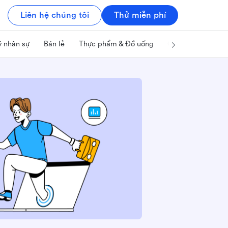
Liên hệ chúng tôi
Thử miễn phí
ý nhân sự
Bán lẻ
Thực phẩm & Đồ uống
Công nghệ & IT