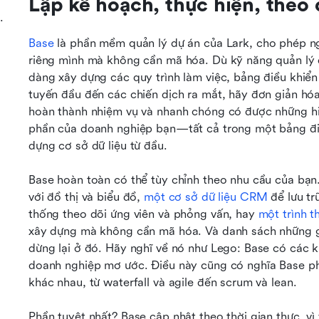
Lập kế hoạch, thực hiện, theo 
.
Base
 là phần mềm quản lý dự án của Lark, cho phép ng
riêng mình mà không cần mã hóa. Dù kỹ năng quản lý 
dàng xây dựng các quy trình làm việc, bảng điều khiển
tuyến đầu đến các chiến dịch ra mắt, hãy đơn giản hóa 
hoàn thành nhiệm vụ và nhanh chóng có được những hi
phần của doanh nghiệp bạn—tất cả trong một bảng điề
dựng cơ sở dữ liệu từ đầu.
Base hoàn toàn có thể tùy chỉnh theo nhu cầu của bạn
với đồ thị và biểu đồ, 
một cơ sở dữ liệu CRM
 để lưu t
thống theo dõi ứng viên và phỏng vấn, hay 
một trình t
xây dựng mà không cần mã hóa. Và danh sách những gì
dừng lại ở đó. Hãy nghĩ về nó như Lego: Base có các kh
doanh nghiệp mơ ước. Điều này cũng có nghĩa Base ph
khác nhau, từ waterfall và agile đến scrum và lean. 
Phần tuyệt nhất? Base cập nhật theo thời gian thực, vì 