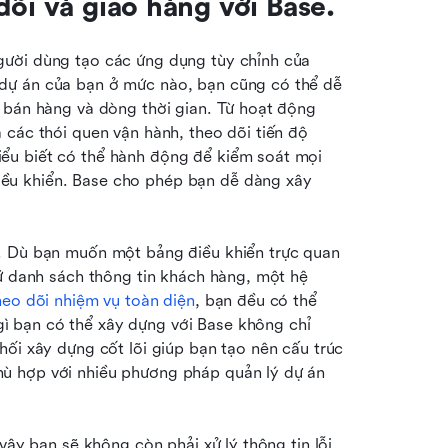
dõi và giao hàng với Base.
ười dùng tạo các ứng dụng tùy chỉnh của 
dự án của bạn ở mức nào, bạn cũng có thể dễ 
 bán hàng và dòng thời gian. Từ hoạt động 
các thói quen vận hành, theo dõi tiến độ 
ểu biết có thể hành động để kiểm soát mọi 
u khiển. Base cho phép bạn dễ dàng xây 
. Dù bạn muốn một bảng điều khiển trực quan 
rữ danh sách thông tin khách hàng, một hệ 
heo dõi nhiệm vụ toàn diện
, bạn đều có thể 
 bạn có thể xây dựng với Base không chỉ 
ối xây dựng cốt lõi giúp bạn tạo nên cấu trúc 
ù hợp với nhiều phương pháp quản lý dự án 
vậy bạn sẽ không còn phải xử lý thông tin lỗi 