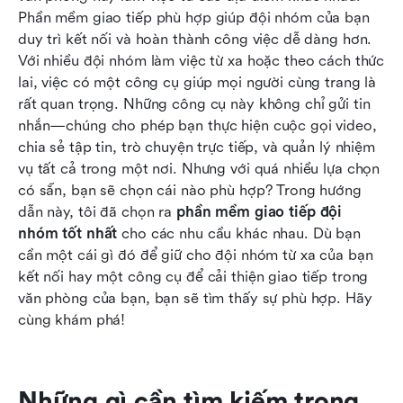
2026
Phần mềm giao tiếp phù hợp giúp đội nhóm của bạn 
duy trì kết nối và hoàn thành công việc dễ dàng hơn. 
Ứng dụng giao tiếp đội nhóm tốt nhất theo đánh
Với nhiều đội nhóm làm việc từ xa hoặc theo cách thức 
giá của người dùng
lai, việc có một công cụ giúp mọi người cùng trang là 
rất quan trọng. Những công cụ này không chỉ gửi tin 
Những câu hỏi thường gặp
nhắn—chúng cho phép bạn thực hiện cuộc gọi video, 
Kết luận
chia sẻ tập tin, trò chuyện trực tiếp, và quản lý nhiệm 
vụ tất cả trong một nơi. Nhưng với quá nhiều lựa chọn 
có sẵn, bạn sẽ chọn cái nào phù hợp? Trong hướng 
dẫn này, tôi đã chọn ra 
phần mềm giao tiếp đội 
nhóm tốt nhất
 cho các nhu cầu khác nhau. Dù bạn 
cần một cái gì đó để giữ cho đội nhóm từ xa của bạn 
kết nối hay một công cụ để cải thiện giao tiếp trong 
văn phòng của bạn, bạn sẽ tìm thấy sự phù hợp. Hãy 
cùng khám phá!
Những gì cần tìm kiếm trong 