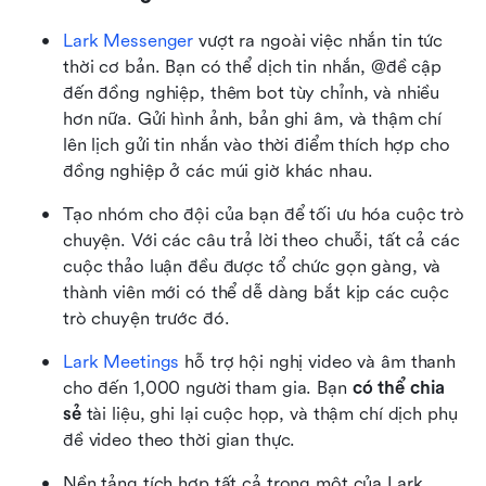
Lark Messenger
 vượt ra ngoài việc nhắn tin tức 
thời cơ bản. Bạn có thể dịch tin nhắn, @đề cập 
đến đồng nghiệp, thêm bot tùy chỉnh, và nhiều 
hơn nữa. Gửi hình ảnh, bản ghi âm, và thậm chí 
lên lịch gửi tin nhắn vào thời điểm thích hợp cho 
đồng nghiệp ở các múi giờ khác nhau.
Tạo nhóm cho đội của bạn để tối ưu hóa cuộc trò 
chuyện. Với các câu trả lời theo chuỗi, tất cả các 
cuộc thảo luận đều được tổ chức gọn gàng, và 
thành viên mới có thể dễ dàng bắt kịp các cuộc 
trò chuyện trước đó.
Lark Meetings
 hỗ trợ hội nghị video và âm thanh 
cho đến 1,000 người tham gia. Bạn 
có thể chia 
sẻ
 tài liệu, ghi lại cuộc họp, và thậm chí dịch phụ 
đề video theo thời gian thực.
Nền tảng tích hợp tất cả trong một của Lark 