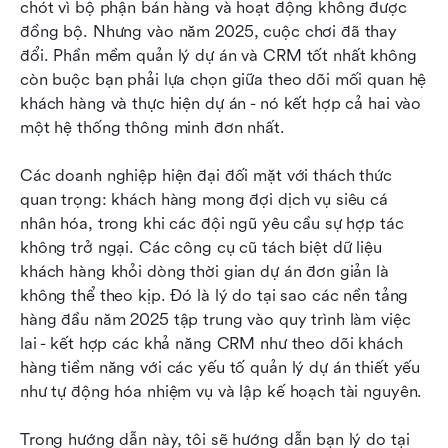
chót vì bộ phận bán hàng và hoạt động không được 
Bảng so sánh: Các tính năng chính ngay lập tức
đồng bộ. Nhưng vào năm 2025, cuộc chơi đã thay 
đổi. Phần mềm quản lý dự án và CRM tốt nhất không 
Cách chọn giải pháp của bạn cho năm 2026
còn buộc bạn phải lựa chọn giữa theo dõi mối quan hệ 
Câu hỏi thường gặp
khách hàng và thực hiện dự án - nó kết hợp cả hai vào 
một hệ thống thông minh đơn nhất.
Kết luận
Các doanh nghiệp hiện đại đối mặt với thách thức 
quan trọng: khách hàng mong đợi dịch vụ siêu cá 
nhân hóa, trong khi các đội ngũ yêu cầu sự hợp tác 
không trở ngại. Các công cụ cũ tách biệt dữ liệu 
khách hàng khỏi dòng thời gian dự án đơn giản là 
không thể theo kịp. Đó là lý do tại sao các nền tảng 
hàng đầu năm 2025 tập trung vào quy trình làm việc 
lai - kết hợp các khả năng CRM như theo dõi khách 
hàng tiềm năng với các yếu tố quản lý dự án thiết yếu 
như tự động hóa nhiệm vụ và lập kế hoạch tài nguyên.
Trong hướng dẫn này, tôi sẽ hướng dẫn bạn lý do tại 