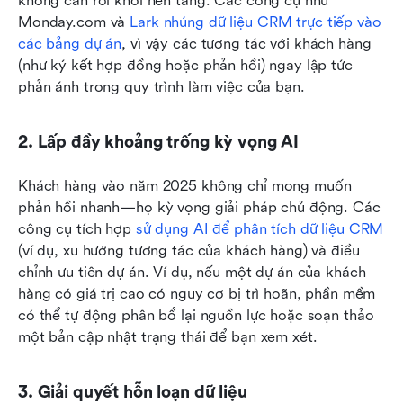
không cần rời khỏi nền tảng. Các công cụ như 
Monday.com và 
Lark nhúng dữ liệu CRM trực tiếp vào 
các bảng dự án
, vì vậy các tương tác với khách hàng 
(như ký kết hợp đồng hoặc phản hồi) ngay lập tức 
phản ánh trong quy trình làm việc của bạn.
2. Lấp đầy khoảng trống kỳ vọng AI
Khách hàng vào năm 2025 không chỉ mong muốn 
phản hồi nhanh—họ kỳ vọng giải pháp chủ động. Các 
công cụ tích hợp 
sử dụng AI để phân tích dữ liệu CRM
(ví dụ, xu hướng tương tác của khách hàng) và điều 
chỉnh ưu tiên dự án. Ví dụ, nếu một dự án của khách 
hàng có giá trị cao có nguy cơ bị trì hoãn, phần mềm 
có thể tự động phân bổ lại nguồn lực hoặc soạn thảo 
một bản cập nhật trạng thái để bạn xem xét.
3. Giải quyết hỗn loạn dữ liệu