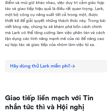
điểm và múi giờ khác nhau, việc duy trì cảm giác hợp 
Quy trình làm việc và quản lý dự án được tối ưu
tác và giao tiếp hiệu quả là điều rất quan trọng. Lark, 
hóa với tự động hóa và phân công nhiệm vụ
một bộ công cụ năng suất tất cả trong một, được 
thiết kế để giải quyết những thách thức này. Trong bài 
Kết luận
viết blog này, chúng ta sẽ khám phá bốn cách chính 
mà Lark có thể tăng cường làm việc phân tán và cách 
tận dụng các tính năng mạnh mẽ của nó để nâng cao 
sự hợp tác và giao tiếp của nhóm làm việc từ xa.
Hãy dùng thử Lark miễn phí!
Giao tiếp liền mạch với Tin 
nhắn tức thì và Hội nghị 