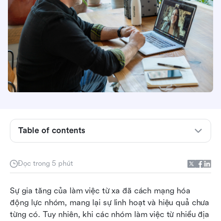
Table of contents
Giao tiếp liền mạch với Tin nhắn tức thì và Hội
nghị truyền hình Kinh doanh
Đọc trong 5 phút
Hợp tác nâng cao với chia sẻ tệp và các tính
năng cộng tác
Sự gia tăng của làm việc từ xa đã cách mạng hóa 
Phối hợp cuộc họp hiệu quả với việc lên lịch và
động lực nhóm, mang lại sự linh hoạt và hiệu quả chưa 
ghi âm
từng có. Tuy nhiên, khi các nhóm làm việc từ nhiều địa 