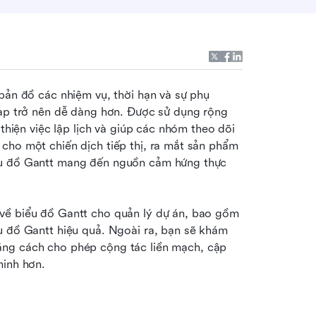
bản đồ các nhiệm vụ, thời hạn và sự phụ 
tạp trở nên dễ dàng hơn. Được sử dụng rộng 
thiện việc lập lịch và giúp các nhóm theo dõi 
cho một chiến dịch tiếp thị, ra mắt sản phẩm 
ểu đồ Gantt mang đến nguồn cảm hứng thực 
về biểu đồ Gantt cho quản lý dự án, bao gồm 
u đồ Gantt hiệu quả. Ngoài ra, bạn sẽ khám 
ằng cách cho phép cộng tác liền mạch, cập 
nhật theo thời gian thực và lập kế hoạch dự án thông minh hơn.                                                                         