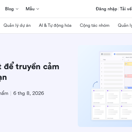
Blog
Mẫu
Đăng nhập
Tải về
Quản lý dự án
AI & Tự động hóa
Cộng tác nhóm
Quản l
t để truyền cảm
ạn
phẩm
6 thg 8, 2026