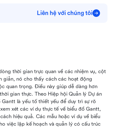
Liên hệ với chúng tôi
òng thời gian trực quan về các nhiệm vụ, cột 
 giản, nó cho thấy cách các hoạt động 
uộc quan trọng. Điều này giúp dễ dàng hơn 
thời gian thực. Theo Hiệp hội Quản lý Dự án 
ntt là yếu tố thiết yếu để duy trì sự rõ 
em xét các ví dụ thực tế về biểu đồ Gantt, 
ách hiệu quả. Các mẫu hoặc ví dụ về biểu 
o việc lập kế hoạch và quản lý có cấu trúc 