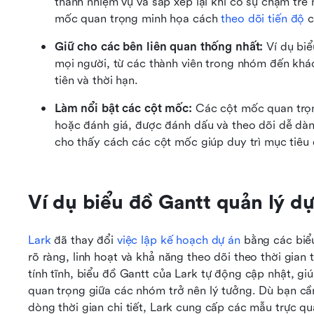
thành nhiệm vụ và sắp xếp lại khi có sự chậm trễ 
mốc quan trọng minh họa cách 
theo dõi tiến độ
 
Giữ cho các bên liên quan thống nhất:
 Ví dụ bi
mọi người, từ các thành viên trong nhóm đến khác
tiên và thời hạn.
Làm nổi bật các cột mốc:
 Các cột mốc quan trọ
hoặc đánh giá, được đánh dấu và theo dõi dễ dàn
cho thấy cách các cột mốc giúp duy trì mục tiêu 
Ví dụ biểu đồ Gantt quản lý dự
Lark
 đã thay đổi
 việc lập kế hoạch dự án 
bằng các biểu
rõ ràng, linh hoạt và khả năng theo dõi theo thời gian
tính tĩnh, biểu đồ Gantt của Lark tự động cập nhật, gi
quan trọng giữa các nhóm trở nên lý tưởng. Dù bạn cầ
dòng thời gian chi tiết, Lark cung cấp các mẫu trực qu