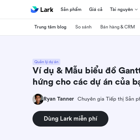
Sản phẩm
Giá cả
Tài nguyên
Trung tâm blog
So sánh
Bán hàng & CRM
Quản lý dự án
Ví dụ & Mẫu biểu đồ Gant
hứng cho các dự án của b
Ryan Tanner
Chuyên gia Tiếp thị Sản 
Dùng Lark miễn phí