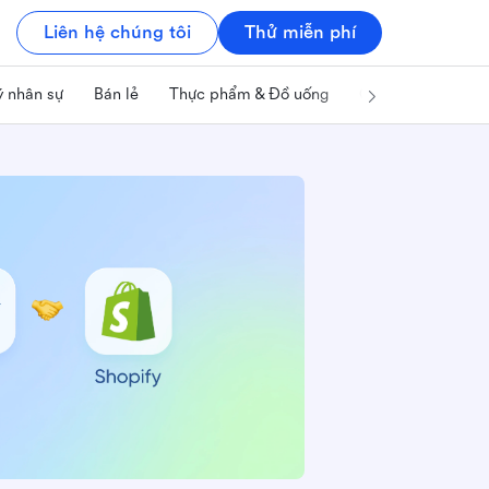
Liên hệ chúng tôi
Thử miễn phí
ý nhân sự
Bán lẻ
Thực phẩm & Đồ uống
Công nghệ & IT