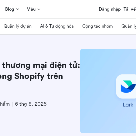
Blog
Mẫu
Đăng nhập
Tải về
Quản lý dự án
AI & Tự động hóa
Cộng tác nhóm
Quản l
 thương mại điện tử:
ộng Shopify trên
phẩm
6 thg 8, 2026