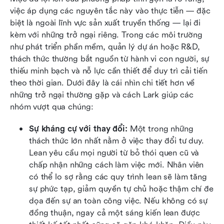
việc áp dụng các nguyên tắc này vào thực tiễn — đặc 
biệt là ngoài lĩnh vực sản xuất truyền thống — lại đi 
kèm với những trở ngại riêng. Trong các môi trường 
như phát triển phần mềm, quản lý dự án hoặc R&D, 
thách thức thường bắt nguồn từ hành vi con người, sự 
thiếu minh bạch và nỗ lực cần thiết để duy trì cải tiến 
theo thời gian. Dưới đây là cái nhìn chi tiết hơn về 
những trở ngại thường gặp và cách Lark giúp các 
nhóm vượt qua chúng:
Sự kháng cự với thay đổi: 
Một trong những 
thách thức lớn nhất nằm ở việc thay đổi tư duy. 
Lean yêu cầu mọi người từ bỏ thói quen cũ và 
chấp nhận những cách làm việc mới. Nhân viên 
có thể lo sợ rằng các quy trình lean sẽ làm tăng 
sự phức tạp, giảm quyền tự chủ hoặc thậm chí đe 
dọa đến sự an toàn công việc. Nếu không có sự 
đồng thuận, ngay cả một sáng kiến lean được 