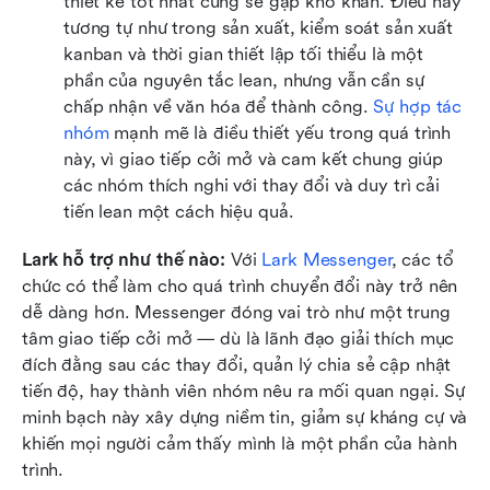
thiết kế tốt nhất cũng sẽ gặp khó khăn. Điều này 
tương tự như trong sản xuất, kiểm soát sản xuất 
kanban và thời gian thiết lập tối thiểu là một 
phần của nguyên tắc lean, nhưng vẫn cần sự 
chấp nhận về văn hóa để thành công. 
Sự hợp tác 
nhóm
 mạnh mẽ là điều thiết yếu trong quá trình 
này, vì giao tiếp cởi mở và cam kết chung giúp 
các nhóm thích nghi với thay đổi và duy trì cải 
tiến lean một cách hiệu quả.
Lark hỗ trợ như thế nào:
 Với 
Lark Messenger
, các tổ 
chức có thể làm cho quá trình chuyển đổi này trở nên 
dễ dàng hơn. Messenger đóng vai trò như một trung 
tâm giao tiếp cởi mở — dù là lãnh đạo giải thích mục 
đích đằng sau các thay đổi, quản lý chia sẻ cập nhật 
tiến độ, hay thành viên nhóm nêu ra mối quan ngại. Sự 
minh bạch này xây dựng niềm tin, giảm sự kháng cự và 
khiến mọi người cảm thấy mình là một phần của hành 
trình.