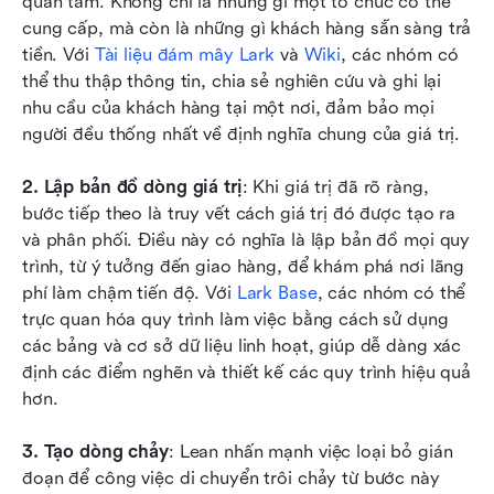
quan tâm. Không chỉ là những gì một tổ chức có thể 
cung cấp, mà còn là những gì khách hàng sẵn sàng trả 
tiền. Với 
Tài liệu đám mây Lark
 và 
Wiki
, các nhóm có 
thể thu thập thông tin, chia sẻ nghiên cứu và ghi lại 
nhu cầu của khách hàng tại một nơi, đảm bảo mọi 
người đều thống nhất về định nghĩa chung của giá trị.
2. Lập bản đồ dòng giá trị
: Khi giá trị đã rõ ràng, 
bước tiếp theo là truy vết cách giá trị đó được tạo ra 
và phân phối. Điều này có nghĩa là lập bản đồ mọi quy 
trình, từ ý tưởng đến giao hàng, để khám phá nơi lãng 
phí làm chậm tiến độ. Với 
Lark Base
, các nhóm có thể 
trực quan hóa quy trình làm việc bằng cách sử dụng 
các bảng và cơ sở dữ liệu linh hoạt, giúp dễ dàng xác 
định các điểm nghẽn và thiết kế các quy trình hiệu quả 
hơn.
3. Tạo dòng chảy
: Lean nhấn mạnh việc loại bỏ gián 
đoạn để công việc di chuyển trôi chảy từ bước này 