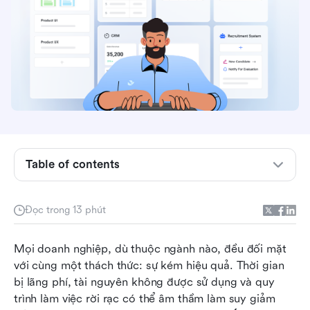
Nguyên tắc tinh gọn là gì?
Năm nguyên tắc tinh gọn cốt lõi được giải thích
Table of contents
Nguyên tắc tinh gọn được áp dụng trong các
ngành công nghiệp chính như thế nào
Những thách thức khi áp dụng các nguyên tắc
Đọc trong 13 phút
tinh gọn và cách Lark hỗ trợ
Mọi doanh nghiệp, dù thuộc ngành nào, đều đối mặt 
Lợi ích của việc áp dụng các nguyên tắc tinh
với cùng một thách thức: sự kém hiệu quả. Thời gian 
gọn
bị lãng phí, tài nguyên không được sử dụng và quy 
Kết luận
trình làm việc rời rạc có thể âm thầm làm suy giảm 