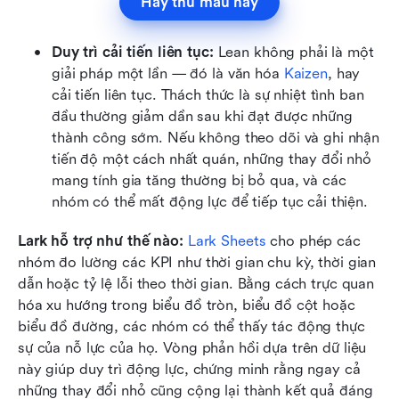
Hãy thử mẫu này
Duy trì cải tiến liên tục: 
Lean không phải là một 
giải pháp một lần — đó là văn hóa 
Kaizen
, hay 
cải tiến liên tục. Thách thức là sự nhiệt tình ban 
đầu thường giảm dần sau khi đạt được những 
thành công sớm. Nếu không theo dõi và ghi nhận 
tiến độ một cách nhất quán, những thay đổi nhỏ 
mang tính gia tăng thường bị bỏ qua, và các 
nhóm có thể mất động lực để tiếp tục cải thiện.
Lark hỗ trợ như thế nào:
Lark Sheets
 cho phép các 
nhóm đo lường các KPI như thời gian chu kỳ, thời gian 
dẫn hoặc tỷ lệ lỗi theo thời gian. Bằng cách trực quan 
hóa xu hướng trong biểu đồ tròn, biểu đồ cột hoặc 
biểu đồ đường, các nhóm có thể thấy tác động thực 
sự của nỗ lực của họ. Vòng phản hồi dựa trên dữ liệu 
này giúp duy trì động lực, chứng minh rằng ngay cả 
những thay đổi nhỏ cũng cộng lại thành kết quả đáng 