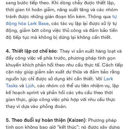
sang bước tiếp theo. Khi dòng chảy được thiết lập, 
thời gian trì hoãn giảm, năng suất tăng và các nhóm 
tránh được những gián đoạn tốn kém. Thông qua 
tự 
động hóa Lark Base
, các tác vụ lặp lại được xử lý tự 
động, giảm bớt công việc thủ công và đảm bảo tiến 
độ tiếp tục mà không bị dừng lại không cần thiết.
4. Thiết lập cơ chế kéo
: Thay vì sản xuất hàng loạt và 
đẩy công việc về phía trước, phương pháp tinh gọn 
khuyến khích phản hồi theo nhu cầu thực tế. Cách tiếp 
cận này giúp giảm sản xuất dư thừa và đảm bảo rằng 
nguồn lực chỉ được sử dụng khi cần thiết. Với 
Lark 
Tasks
 và 
Lịch
, các nhóm có thể ưu tiên nhiệm vụ, lập 
kế hoạch sprint và phản hồi các yêu cầu theo thời 
gian thực, giúp công việc phù hợp với nhu cầu thực 
thay vì dựa vào phỏng đoán.
5. Theo đuổi sự hoàn thiện (Kaizen)
: Phương pháp 
tinh gọn không bao giờ “kết thúc”; nó được xây dựng 