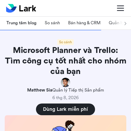
Trung tâm blog
So sánh
Bán hàng & CRM
Quản lý dự
So sánh
Microsoft Planner và Trello:
Tìm công cụ tốt nhất cho nhóm
của bạn
Matthew Sia
Quản lý Tiếp thị Sản phẩm
6 thg 8, 2026
Dùng Lark miễn phí