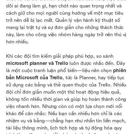
quản lý dự án
dõi ai đang làm gì, hạn chót nào quan trọng nhất và 
cách giữ cho mọi người cùng hướng về một mục tiêu 
Những câu hỏi thường gặp
trở nên dễ bị lạc mất. Quản lý vận hành kỹ thuật số 
mang lại trật tự và sự đơn giản cho những thách thức 
Những suy nghĩ cuối cùng
này, làm cho công việc nhóm hàng ngày trở nên thú vị 
Đọc thêm
hơn nhiều.
Khi các đội tìm kiếm giải pháp phù hợp, so sánh 
microsoft planner và Trello
 luôn được nhắc đến. Đây 
là một cuộc tranh luận phổ biến—liệu nên chọn 
phiên 
bản Microsoft của Trello
, tức là Planner, hay tiếp tục 
sử dụng các bảng và thẻ quen thuộc của Trello. Nhiều 
đội chỉ đơn giản muốn một thứ hoạt động hiệu quả, 
không tốn nhiều thời gian và giúp họ hoàn thành công 
việc nhanh hơn. Nhưng còn có một lựa chọn mới nổi 
khác để cân nhắc: Nếu bạn cần nhiều hơn chỉ là các 
nhiệm vụ và bảng—chẳng hạn như nhắn tin liền mạch, 
tài liệu thông minh, lịch tích hợp và tự động hóa quy 