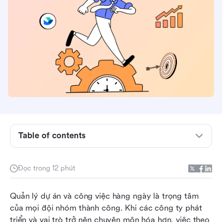
Microsoft Planner là gì
Trello là gì?
Table of contents
Microsoft Planner và Trello: ưu điểm và nhược
điểm cho quản lý hoạt động kỹ thuật số
Đọc trong 12 phút
Khi nào bạn nên chọn Microsoft Planner hoặc
Quản lý dự án và công việc hàng ngày là trọng tâm 
Trello cho quản lý hoạt động kỹ thuật số?
của mọi đội nhóm thành công. Khi các công ty phát 
Lark cung cấp một phương pháp thống nhất để
triển và vai trò trở nên chuyên môn hóa hơn, việc theo 