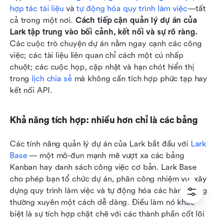
hợp tác tài liệu
 và 
tự động hóa quy trình làm việc
—tất 
cả trong một nơi. 
Cách tiếp cận quản lý dự án của 
Lark tập trung vào bối cảnh, kết nối và sự rõ ràng.
Các cuộc trò chuyện dự án nằm ngay cạnh các công 
việc; các tài liệu liên quan chỉ cách một cú nhấp 
chuột; các cuộc họp, cập nhật và hạn chót hiển thị 
trong 
lịch chia sẻ
 mà không cần tích hợp phức tạp hay 
kết nối API.
Khả năng tích hợp: nhiều hơn chỉ là các bảng
Các tính năng quản lý dự án của Lark bắt đầu với 
Lark 
Base
 — một mô-đun mạnh mẽ vượt xa các bảng 
Kanban hay danh sách công việc cơ bản. Lark Base 
cho phép bạn tổ chức dự án, phân công nhiệm vụ, xây 
dựng quy trình làm việc và tự động hóa các hành động 
thường xuyên một cách dễ dàng. Điều làm nó khác 
biệt là sự tích hợp chặt chẽ với các thành phần cốt lõi 