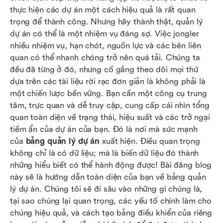
án
thực hiện các dự án một cách hiệu quả là rất quan 
trọng để thành công. Nhưng hãy thành thật, quản lý 
Cách xây dựng bảng điều khiển quản lý dự án:
dự án có thể là một nhiệm vụ đáng sợ. Việc jongler 
Hướng dẫn đơn giản
nhiều nhiệm vụ, hạn chót, nguồn lực và các bên liên 
quan có thể nhanh chóng trở nên quá tải. Chúng ta 
Ý kiến cuối cùng về bảng điều khiển quản lý dự
đều đã từng ở đó, nhưng cố gắng theo dõi mọi thứ 
án
dựa trên các tài liệu rời rạc đơn giản là không phải là 
một chiến lược bền vững. Bạn cần một công cụ trung 
tâm, trực quan và dễ truy cập, cung cấp cái nhìn tổng 
quan toàn diện về trạng thái, hiệu suất và các trở ngại 
tiềm ẩn của dự án của bạn. Đó là nơi mà sức mạnh 
của 
bảng quản lý dự án
 xuất hiện. Điều quan trọng 
không chỉ là có dữ liệu; mà là biến dữ liệu đó thành 
những hiểu biết có thể hành động được! Bài đăng blog 
này sẽ là hướng dẫn toàn diện của bạn về bảng quản 
lý dự án. Chúng tôi sẽ đi sâu vào những gì chúng là, 
tại sao chúng lại quan trọng, các yếu tố chính làm cho 
chúng hiệu quả, và cách tạo bảng điều khiển của riêng 