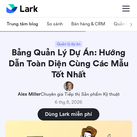
Trung tâm blog
So sánh
Bán hàng & CRM
Quản lý dự
Quản lý dự án
Bảng Quản Lý Dự Án: Hướng
Bảng quản lý dự án là gì cụ thể?
Dẫn Toàn Diện Cùng Các Mẫu
10 mẫu bảng điều khiển quản lý dự án chất
lượng cao miễn phí
Tốt Nhất
1. Lark Base: Quản lý Dự án ABC
Alex Miller
Chuyên gia Tiếp thị Sản phẩm Kỹ thuật
2. Lark Base: Quản lý Dự án
6 thg 8, 2026
3. Lark Base: Bảng Kanban (với AI)
Dùng Lark miễn phí
4. Lark Base: Phân tích Kinh doanh (với bảng
điều khiển)