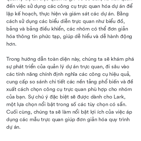
biến
đến việc sử dụng các công cụ trực quan hóa dự án để 
lập kế hoạch, thực hiện và giám sát các dự án. Bằng 
Lark: Lựa chọn phần mềm quản lý dự án trực
cách sử dụng các biểu diễn trực quan như biểu đồ, 
quan tốt nhất
bảng và bảng điều khiển, các nhóm có thể đơn giản 
hóa thông tin phức tạp, giúp dễ hiểu và dễ hành động 
Các mẫu quản lý dự án trực quan phổ biến
hơn.
trong Lark
Kết luận
Trong hướng dẫn toàn diện này, chúng ta sẽ khám phá 
sự phát triển của quản lý dự án trực quan, đi sâu vào 
Những câu hỏi thường gặp
các tính năng chính định nghĩa các công cụ hiệu quả, 
cung cấp so sánh chi tiết các nền tảng phổ biến và đề 
Đọc thêm
xuất cách chọn công cụ trực quan phù hợp cho nhóm 
của bạn. Sự chú ý đặc biệt sẽ được dành cho Lark, 
một lựa chọn nổi bật trong số các tùy chọn có sẵn. 
Cuối cùng, chúng ta sẽ làm nổi bật lợi ích của việc áp 
dụng các mẫu trực quan giúp đơn giản hóa quy trình 
dự án.