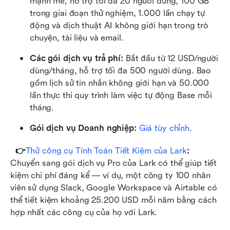
mạnh mẽ, hỗ trợ tối đa 20 người dùng, 100 GB 
trong giai đoạn thử nghiệm, 1.000 lần chạy tự 
động và dịch thuật AI không giới hạn trong trò 
chuyện, tài liệu và email.
Các gói dịch vụ trả phí: 
Bắt đầu từ 12 USD/người 
dùng/tháng, hỗ trợ tối đa 500 người dùng. Bao 
gồm lịch sử tin nhắn không giới hạn và 50.000 
lần thực thi quy trình làm việc tự động Base mỗi 
tháng.
Gói dịch vụ Doanh nghiệp:
 Giá tùy chỉnh
.
👉
Thử công cụ Tính Toán Tiết Kiệm của Lark
: 
Chuyển sang gói dịch vụ Pro của Lark có thể giúp tiết 
kiệm chi phí đáng kể — ví dụ, một công ty 100 nhân 
viên sử dụng Slack, Google Workspace và Airtable có 
thể tiết kiệm khoảng 25.200 USD mỗi năm bằng cách 
hợp nhất các công cụ của họ với Lark.