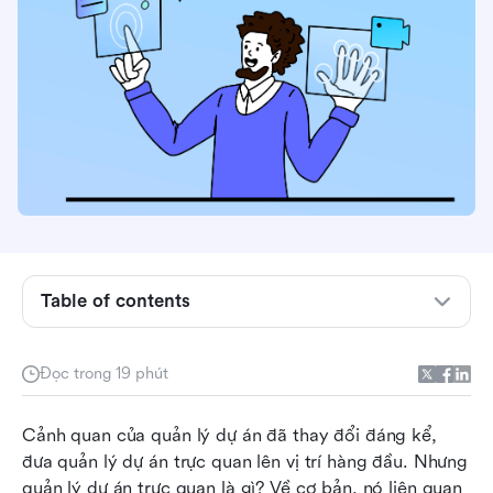
The rise of visual project management Sự phát
triển của quản lý dự án trực quan
Table of contents
Những tính năng chính của công cụ quản lý dự
án trực quan hiệu quả
Đọc trong 19 phút
Chọn Công Cụ Quản Lý Dự Án Trực Quan Phù
Cảnh quan của quản lý dự án đã thay đổi đáng kể, 
Hợp
đưa quản lý dự án trực quan lên vị trí hàng đầu. Nhưng 
Những công cụ quản lý dự án trực quan phổ
quản lý dự án trực quan là gì? Về cơ bản, nó liên quan 