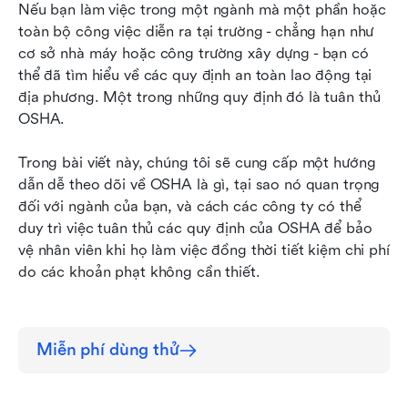
Nếu bạn làm việc trong một ngành mà một phần hoặc 
4. Đảm bảo có đủ vật tư an toàn
toàn bộ công việc diễn ra tại trường - chẳng hạn như 
5. Đảm bảo mọi nhân viên đều nhận được cập
cơ sở nhà máy hoặc công trường xây dựng - bạn có 
nhật an toàn mới nhất
thể đã tìm hiểu về các quy định an toàn lao động tại 
địa phương. Một trong những quy định đó là tuân thủ 
Những vi phạm OSHA phổ biến là gì?
OSHA.
The importance of having the right tools
Trong bài viết này, chúng tôi sẽ cung cấp một hướng 
dẫn dễ theo dõi về OSHA là gì, tại sao nó quan trọng 
đối với ngành của bạn, và cách các công ty có thể 
duy trì việc tuân thủ các quy định của OSHA để bảo 
vệ nhân viên khi họ làm việc đồng thời tiết kiệm chi phí 
do các khoản phạt không cần thiết.
Miễn phí dùng thử