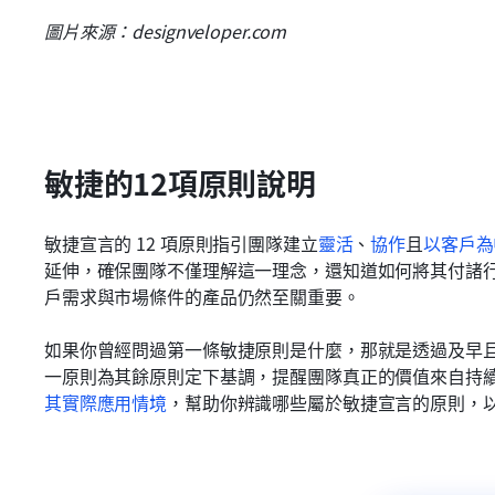
圖片來源：designveloper.com
敏捷的12項原則說明
敏捷宣言的 12 項原則指引團隊建立
靈活
、
協作
且
以客戶為
延伸，確保團隊不僅理解這一理念，還知道如何將其付諸
戶需求與市場條件的產品仍然至關重要。
如果你曾經問過第一條敏捷原則是什麼，那就是透過及早
一原則為其餘原則定下基調，提醒團隊真正的價值來自持
其實際應用情境
，幫助你辨識哪些屬於敏捷宣言的原則，