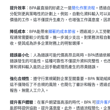
提升效率
：BPA最直接的好處之一是
簡化作業流程
。透過
分配到更具策略性的計劃上。例如，自動化資料輸入可以
價值的工作。這不僅提升生產力，也增強工作滿意度，因
降低成本
：BPA能帶來
顯著的成本節省
。透過減少人工勞
程通常需要較少的監督，進一步減少支出。對業務流程自
收，使其成為許多企業財務上的明智選擇。
錯誤最小化
：人為錯誤可能代價高昂且耗時。BPA透過依
錯誤發生的可能性。這種可靠性不僅提升資料完整性，也
算和資料輸入能防止因手動處理而產生的昂貴錯誤。
強化合規性
：遵守行業規範對企業至關重要。BPA 幫助組
這不僅降低了不合規的風險，也簡化了審計和報告。透過
報告，無需人工介入。
提升客戶體驗
：在客戶期望值高漲的時代，BPA 可
提升客
能即時提供協助，提升滿意度。此外，透過流程簡化，企