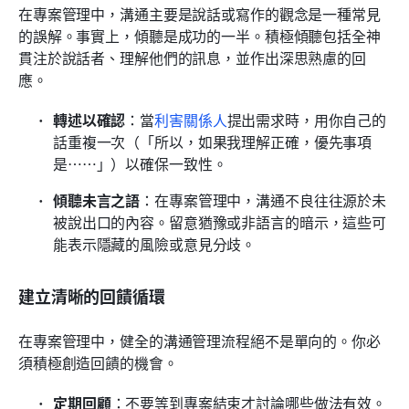
在專案管理中，溝通主要是說話或寫作的觀念是一種常見
的誤解。事實上，傾聽是成功的一半。積極傾聽包括全神
貫注於說話者、理解他們的訊息，並作出深思熟慮的回
應。
轉述以確認
：當
利害關係人
提出需求時，用你自己的
話重複一次（「所以，如果我理解正確，優先事項
是……」）以確保一致性。
傾聽未言之語
：在專案管理中，溝通不良往往源於未
被說出口的內容。留意猶豫或非語言的暗示，這些可
能表示隱藏的風險或意見分歧。
建立清晰的回饋循環
在專案管理中，健全的溝通管理流程絕不是單向的。你必
須積極創造回饋的機會。
定期回顧
：不要等到專案結束才討論哪些做法有效。