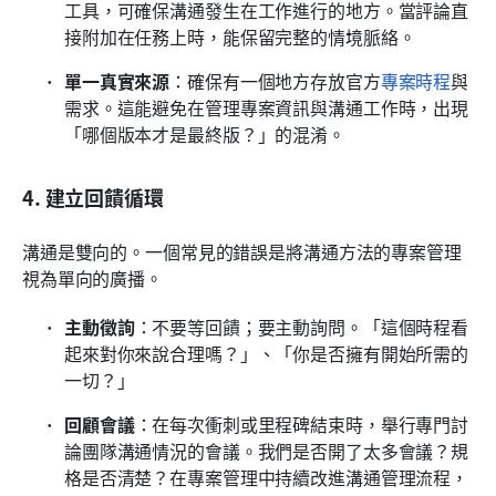
工具，可確保溝通發生在工作進行的地方。當評論直
接附加在任務上時，能保留完整的情境脈絡。
單一真實來源
：確保有一個地方存放官方
專案時程
與
需求。這能避免在管理專案資訊與溝通工作時，出現
「哪個版本才是最終版？」的混淆。
4. 建立回饋循環
溝通是雙向的。一個常見的錯誤是將溝通方法的專案管理
視為單向的廣播。
主動徵詢
：不要等回饋；要主動詢問。「這個時程看
起來對你來說合理嗎？」、「你是否擁有開始所需的
一切？」
回顧會議
：在每次衝刺或里程碑結束時，舉行專門討
論團隊溝通情況的會議。我們是否開了太多會議？規
格是否清楚？在專案管理中持續改進溝通管理流程，