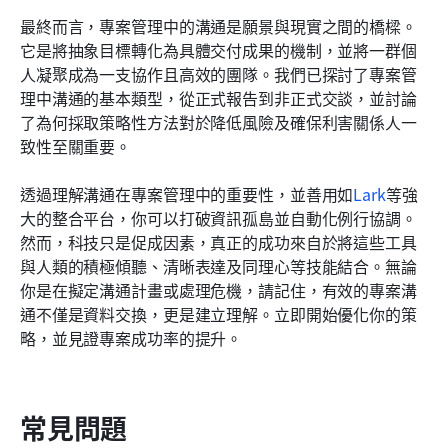
最終而言，專案管理中的溝通是願景與現實之間的橋樑。
它是將抽象目標轉化為具體交付成果的機制，並將一群個
人凝聚成為一支協作且高效的團隊。我們已探討了專案管
理中溝通的基本類型，從正式報告到非正式交談，並討論
了為何採取策略性方法對於降低風險及確保利害關係人一
致性至關重要。
透過理解溝通在專案管理中的重要性，並善用如
Lark
等強
大的整合平台，你可以打破資訊孤島並自動化例行協調。
然而，科技只是促成因素，真正的成功來自於將這些工具
與人類的積極傾聽、清晰表達及同理心等技能結合。無論
你是在擬定溝通計畫或處理危機，請記住，有效的專案溝
通不僅是資料交換，更是建立理解。立即開始優化你的策
略，並見證專案成功率的提升。
常見問題