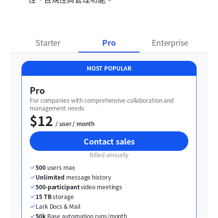
Starter
Pro
Enterprise
MOST POPULAR
Pro
For companies with comprehensive collaboration and 
management needs
$12
  / user / month
Contact sales
Billed annually
500
 users max
Unlimited
 message history
500-participant
 video meetings
15 TB
 storage
Lark Docs & Mail
50k
 Base automation runs/month