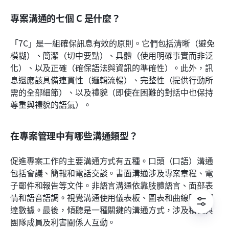
專案溝通的七個 C 是什麼？
「7C」是一組確保訊息有效的原則。它們包括清晰（避免
模糊）、簡潔（切中要點）、具體（使用明確事實而非泛
化）、以及正確（確保語法與資訊的準確性）。此外，訊
息還應該具備連貫性（邏輯流暢）、完整性（提供行動所
需的全部細節）、以及禮貌（即使在困難的對話中也保持
尊重與禮貌的語氣）。
在專案管理中有哪些溝通類型？
促進專案工作的主要溝通方式有五種。口頭（口語）溝通
包括會議、簡報和電話交談。書面溝通涉及專案章程、電
子郵件和報告等文件。非語言溝通依靠肢體語言、面部表
情和語音語調。視覺溝通使用儀表板、圖表和曲線圖來傳
達數據。最後，傾聽是一種關鍵的溝通方式，涉及積極與
團隊成員及利害關係人互動。