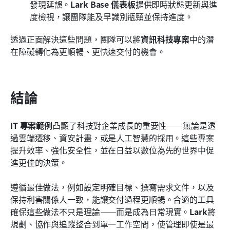
發現延誤。
Lark Base 儀表板
提供即時狀態更新與進
度檢視，讓團隊能及早識別瓶頸並保持進度。
透過正面解決這些問題，團隊可以將
資訊科技專案
中的潛
在障礙轉化為更順暢、更快速交付的機會。
結論
IT 專案範例
凸顯了科技對企業成長的重要性——無論是透
過雲端遷移、資安計畫，或是人工智慧的採用。這些專案
提升效率、強化安全性，並在日益以數位為先的世界中促
進更佳的決策。
遵循最佳做法，例如設定明確目標、撰寫需求文件，以及
保持利害關係人一致，能讓交付過程更順暢。合適的工具
確保這些做法不只是理論——而是成為日常現實。
Lark
將
規劃、協作與追蹤整合到單一工作空間，使管理即使是最