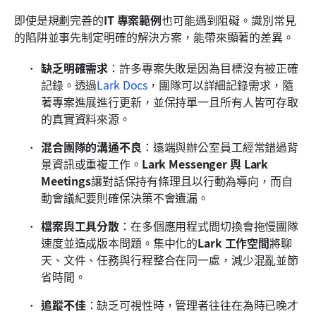
即使是規劃完善的
IT 專案範例
也可能遇到阻礙。識別常見
的陷阱並事先制定明確的解決方案，能帶來顯著的差異。
缺乏明確需求
：許多專案失敗是因為目標沒有被正確
記錄。透過
Lark Docs
，團隊可以詳細記錄需求，隨
著專案進展進行更新，並保持單一且所有人皆可存取
的真實資料來源。
混合團隊的溝通不良
：遠端與辦公室員工經常錯過背
景資訊或重複工作。
Lark Messenger 與 Lark 
Meetings
讓對話保持有條理且以行動為導向，而自
動會議紀要則確保決策不會遺漏。
檔案與工具分散
：在多個應用程式間切換會拖慢團隊
速度並造成版本問題。集中化的
Lark 工作空間
將聊
天、文件、任務與行程整合在同一處，減少混亂並節
省時間。
追蹤不佳
：缺乏可視性時，管理者往往在為時已晚才