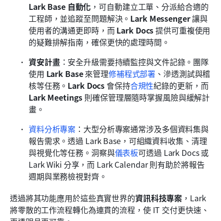
Lark Base 自動化
，可自動建立工單、分派給合適的
工程師，並追蹤至問題解決。
Lark Messenger
 讓與
使用者的溝通更即時，而 
Lark Docs
 提供可重複使用
的疑難排解指南，確保更快的處理時間。
資安計畫
：安全升級需要持續監控與文件記錄。團隊
使用 
Lark Base
 來管理
修補程式部署
、滲透測試與稽
核等任務。
Lark Docs
 會保持
合規性
紀錄的更新，而 
Lark Meetings
 則確保管理層隨時掌握風險與緩解計
畫。
資料分析專案
：大型分析專案通常涉及多個資料集與
報告需求。透過 Lark Base，可組織資料收集、清理
與視覺化等任務。洞察與
儀表板
可透過 Lark Docs 或 
Lark Wiki 分享，而 Lark Calendar 則有助於將報告
週期與業務檢視對齊。
透過將其功能應用於這些真實世界的
資訊科技專案
，Lark 
將零散的工作流程轉化為連貫的流程，使 IT 交付更快速、