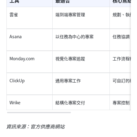
工具
最適合
核心焦點
雲雀
端到端專案管理
規劃、執行
Asana
以任務為中心的專案
任務協調
Monday.com
視覺化專案追蹤
工作流程視
ClickUp
通用專案工作
可自訂的專
Wrike
結構化專案交付
專案控制
資訊來源：官方供應商網站