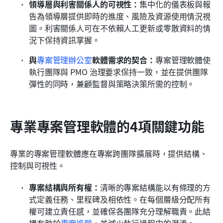
領導層與利害關係人的可視性：
集中化的儀表板與報
告為領導層提供即時的進度、風險及資源使用情況視
圖。利害關係人可在不依賴人工更新或零散資料的情
況下保持資訊掌握。
與
專案管理辦公室
軟體需求的契合：
專案管理軟體使
執行團隊與 PMO 治理要求保持一致，並在提供團隊
彈性的同時，兼顧監督與策略決策所需的控制。
專業專案管理軟體的4項關鍵功能
專業的專案管理軟體應在專案跨團隊擴展時，提供結構、
控制與可視性。
專案結構與所有權：
清晰的專案結構能以有條理的方
式定義任務、里程碑及相依性。在每個層級分配所有
權可建立責任感，並確保各團隊充分理解職責。此結
構有助於
專案追蹤
，並減少執行過程中的混淆。