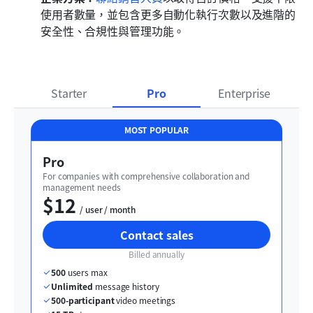
使用者數量，並包含更多自動化執行次數以及進階的
安全性、合規性與管理功能。
Starter
Pro
Enterprise
MOST POPULAR
Pro
For companies with comprehensive collaboration and 
management needs
$12
  / user / month
Contact sales
Billed annually
500
 users max
Unlimited
 message history
500-participant
 video meetings