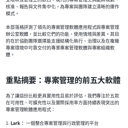
核准、報告與文件集中化，為專案與團隊建立清晰的運作
如何選擇合適的專案管理軟體
模式。
結論
本部落格評測了領先的專案管理軟體應用程式與專案管理
常見問題
辦公室軟體，並比較它們的功能、使用情境與差異。其目
的在於協助團隊選擇能支援結構化執行、治理以及在複雜
相關閱讀
專案環境中可靠交付的專業專案管理軟體與專案組織軟
體。
重點摘要：專案管理的前五大軟體
為了讓這份比較更具實用性且易於評估，我們專注於五款
在可用性、可擴充性以及實際採用率方面持續表現突出的
專案管理軟體應用程式：
1. 
Lark：
 一個整合專案管理與行政管理的平台