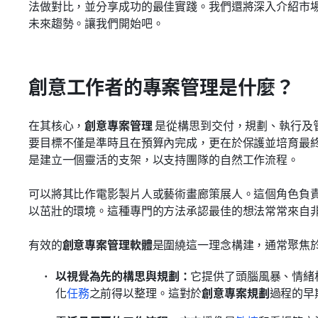
法做對比，並分享成功的最佳實踐。我們還將深入介紹市
未來趨勢。讓我們開始吧。
創意工作者的專案管理是什麼？
在其核心，
創意專案管理
 是從構思到交付，規劃、執行及
要目標不僅是準時且在預算內完成，更在於保護並培育最
是建立一個靈活的支架，以支持團隊的自然工作流程。
可以將其比作電影製片人或藝術畫廊策展人。這個角色負
以茁壯的環境。這種專門的方法承認最佳的想法常常來自
有效的
創意專案管理軟體
是圍繞這一理念構建，通常聚焦
以視覺為先的構思與規劃：
它提供了頭腦風暴、情緒
化
任務
之前得以整理。這對於
創意專案規劃
過程的早