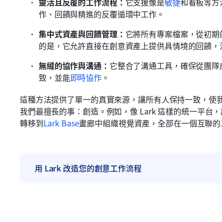
靈活且反覆的工作流程：
它支援像是
敏捷
和看板等方
作、回饋與精進的反覆循環中工作。
集中式資產與回饋管理：
它將所有專案檔案，從初期
的是，它允許直接在創意資產上提供具情境的回饋，
無縫的協作與溝通：
它整合了溝通工具，確保從團隊
致，並能
即時協作
。
這種方法提供了單一的真實來源，讓所有人保持一致，使
我們最擅長的事：創造。例如，像 Lark 這樣的統一平台
轉移到
Lark Base
畫廊中組織視覺資產，全部在一個互聯的
用 Lark 改造您的創意工作流程