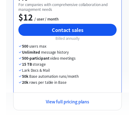
For companies with comprehensive collaboration and 
management needs
$12
  / user / month
Contact sales
Billed annually
500
 users max
Unlimited
 message history
500-participant
 video meetings
15 TB
 storage
Lark Docs & Mail
50k
 Base automation runs/month
20k
 rows per table in Base
View full pricing plans