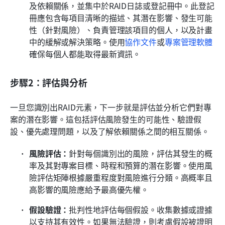
及依賴關係，並集中於RAID日誌或登記冊中。此登記
冊應包含每項目清晰的描述、其潛在影響、發生可能
性（針對風險）、負責管理該項目的個人，以及計畫
中的緩解或解決策略。使用
協作文件
或
專案管理軟體
確保每個人都能取得最新資訊。
步驟2：評估與分析
一旦您識別出RAID元素，下一步就是評估並分析它們對專
案的潛在影響。這包括評估風險發生的可能性、驗證假
設、優先處理問題，以及了解依賴關係之間的相互關係。
風險評估：
針對每個識別出的風險，評估其發生的概
率及其對專案目標、時程和預算的潛在影響。使用風
險評估矩陣根據嚴重程度對風險進行分類。高概率且
高影響的風險應給予最高優先權。
假設驗證：
批判性地評估每個假設。收集數據或證據
以支持其有效性。如果無法驗證，則考慮假設被證明