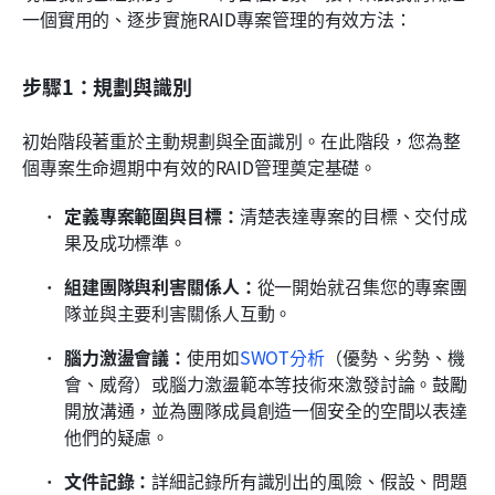
一個實用的、逐步實施RAID專案管理的有效方法：
步驟1：規劃與識別
初始階段著重於主動規劃與全面識別。在此階段，您為整
個專案生命週期中有效的RAID管理奠定基礎。
定義專案範圍與目標：
清楚表達專案的目標、交付成
果及成功標準。 
組建團隊與利害關係人：
從一開始就召集您的專案團
隊並與主要利害關係人互動。
腦力激盪會議：
使用如
SWOT分析
（優勢、劣勢、機
會、威脅）或腦力激盪範本等技術來激發討論。鼓勵
開放溝通，並為團隊成員創造一個安全的空間以表達
他們的疑慮。
文件記錄：
詳細記錄所有識別出的風險、假設、問題