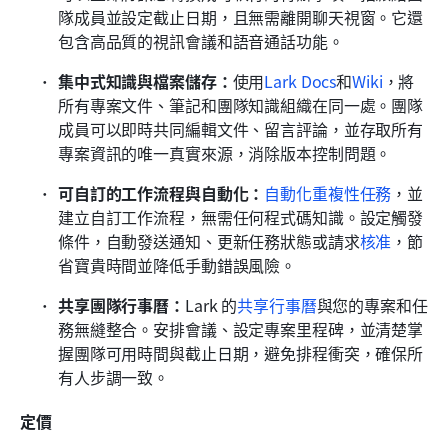
隊成員並設定截止日期，且無需離開聊天視窗。它還
包含高品質的視訊會議和語音通話功能。
集中式知識與檔案儲存：
使用
Lark Docs
和
Wiki
，將
所有專案文件、筆記和團隊知識組織在同一處。團隊
成員可以即時共同編輯文件、留言評論，並存取所有
專案資訊的唯一真實來源，消除版本控制問題。
可自訂的工作流程與自動化：
自動化重複性任務
，並
建立自訂工作流程，無需任何程式碼知識。設定觸發
條件，自動發送通知、更新任務狀態或請求
核准
，節
省寶貴時間並降低手動錯誤風險。
共享團隊行事曆：
Lark 的
共享行事曆
與您的專案和任
務無縫整合。安排會議、設定專案里程碑，並清楚掌
握團隊可用時間與截止日期，避免排程衝突，確保所
有人步調一致。
定價