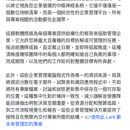
以將它視為您企業營運的中樞神經系統。它遠不僅僅是一
個數位待辦清單，而是一個綜合性的企業管理平台，所有
與專案相關的活動都在此匯聚。
這類軟體透過為每個專案提供結構化的框架來協助管理企
業。它允許您將龐大且複雜的目標拆解成可管理的任務，
指派給團隊成員，設定截止日期，並即時追蹤進度。這種
清晰度確保團隊中的每個人都明確知道自己負責的事項、
完成期限，以及他們的工作如何對整體目標有所貢獻。
此外，這些企業管理電腦程式作為唯一的資訊來源。與其
將資訊分散在電子郵件、試算表和通訊應用程式中，不如
將所有專案檔案、討論和狀態更新集中保存在一個可存取
的位置。這種集中化對於維持一致性、減少誤解並使團隊
能迅速做出明智決策至關重要。從資源分配和預算追蹤，
到工作流程視覺化和報告，這些企業管理解決方案提供了
按時且在預算內交付專案所需的結構。 👉
使用此 Lark 範
本來管理您的專案