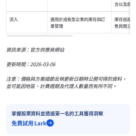
合以及即時
流入
適用於成長型企業的庫存與訂
庫存追蹤、
單管理
售與開立發
資訊來源：官方供應商網站
更新時間：2026-03-06
注意：價格與方案細節反映更新日期時公開可得的資料，
並可能因地區、計費週期及代理人數量而有所不同。
掌握股票資料並透過第一名的工具獲得洞察
免費試用 Lark