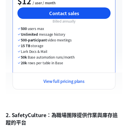
$12
  / user / month
Contact sales
Billed annually
500
 users max
Unlimited
 message history
500-participant
 video meetings
15 TB
 storage
Lark Docs & Mail
50k
 Base automation runs/month
20k
 rows per table in Base
View full pricing plans
2. SafetyCulture：為職場團隊提供作業與庫存追
蹤的平台