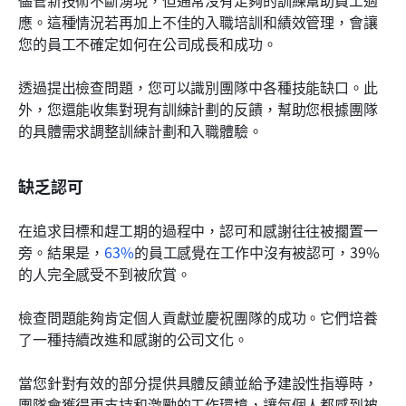
儘管新技術不斷湧現，但通常沒有足夠的訓練幫助員工適
應。這種情況若再加上不佳的入職培訓和績效管理，會讓
您的員工不確定如何在公司成長和成功。
透過提出檢查問題，您可以識別團隊中各種技能缺口。此
外，您還能收集對現有訓練計劃的反饋，幫助您根據團隊
的具體需求調整訓練計劃和入職體驗。
缺乏認可
在追求目標和趕工期的過程中，認可和感謝往往被擱置一
旁。結果是，
63%
的員工感覺在工作中沒有被認可，39%
的人完全感受不到被欣賞。
檢查問題能夠肯定個人貢獻並慶祝團隊的成功。它們培養
了一種持續改進和感謝的公司文化。
當您針對有效的部分提供具體反饋並給予建設性指導時，
團隊會獲得更支持和激勵的工作環境，讓每個人都感到被