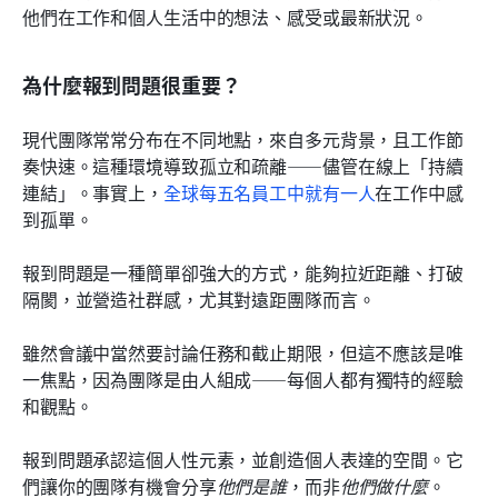
他們在工作和個人生活中的想法、感受或最新狀況。
為什麼報到問題很重要？
現代團隊常常分布在不同地點，來自多元背景，且工作節
奏快速。這種環境導致孤立和疏離——儘管在線上「持續
連結」。事實上，
全球每五名員工中就有一人
在工作中感
到孤單。
報到問題是一種簡單卻強大的方式，能夠拉近距離、打破
隔閡，並營造社群感，尤其對遠距團隊而言。
雖然會議中當然要討論任務和截止期限，但這不應該是唯
一焦點，因為團隊是由人組成——每個人都有獨特的經驗
和觀點。
報到問題承認這個人性元素，並創造個人表達的空間。它
們讓你的團隊有機會分享
他們是誰
，而非
他們做什麼
。