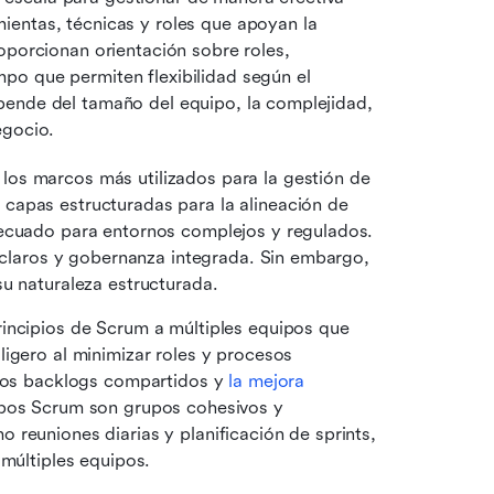
entas, técnicas y roles que apoyan la 
oporcionan orientación sobre roles, 
o que permiten flexibilidad según el 
ende del tamaño del equipo, la complejidad, 
egocio.
los marcos más utilizados para la gestión de 
apas estructuradas para la alineación de 
ecuado para entornos complejos y regulados. 
s claros y gobernanza integrada. Sin embargo, 
su naturaleza estructurada.
rincipios de Scrum a múltiples equipos que 
igero al minimizar roles y procesos 
 los backlogs compartidos y 
la mejora 
ipos Scrum son grupos cohesivos y 
reuniones diarias y planificación de sprints, 
 múltiples equipos.