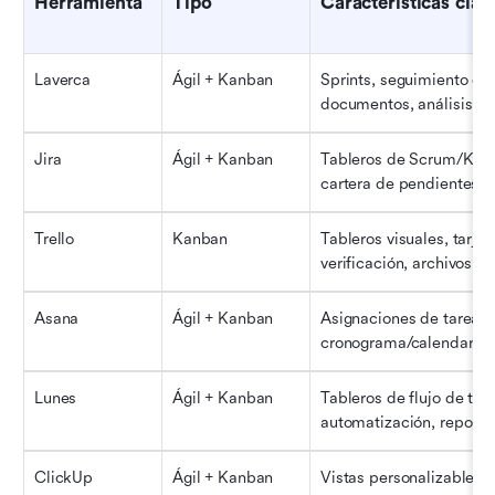
Herramienta
Tipo
Características clav
Laverca
Ágil + Kanban
Sprints, seguimiento de t
documentos, análisis
Jira
Ágil + Kanban
Tableros de Scrum/Kanba
cartera de pendientes, t
Trello
Kanban
Tableros visuales, tarjeta
verificación, archivos a
Asana
Ágil + Kanban
Asignaciones de tareas, 
cronograma/calendario, 
Lunes
Ágil + Kanban
Tableros de flujo de trab
automatización, reporte
ClickUp
Ágil + Kanban
Vistas personalizables,