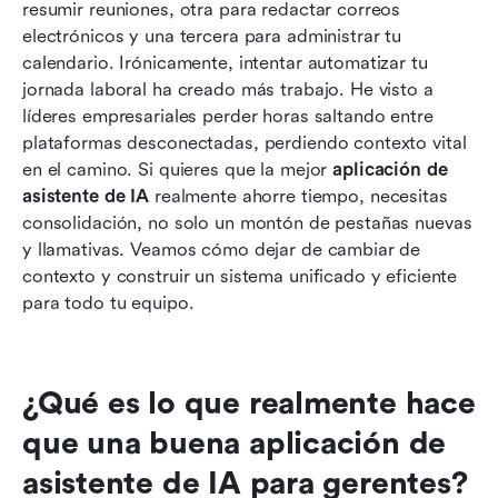
resumir reuniones, otra para redactar correos 
revisadas: herramientas de propósito general y
electrónicos y una tercera para administrar tu 
de razonamiento
calendario. Irónicamente, intentar automatizar tu 
Las mejores aplicaciones de asistente de IA
jornada laboral ha creado más trabajo. He visto a 
revisadas: herramientas de programación,
líderes empresariales perder horas saltando entre 
tareas y flujo de trabajo
plataformas desconectadas, perdiendo contexto vital 
en el camino. Si quieres que la mejor 
aplicación de 
Qué buscar cuando tu equipo está creciendo: la
asistente de IA
 realmente ahorre tiempo, necesitas 
perspectiva empresarial y de gestión
consolidación, no solo un montón de pestañas nuevas 
y llamativas. Veamos cómo dejar de cambiar de 
Cómo Lark aborda el desafío del asistente de
contexto y construir un sistema unificado y eficiente 
IA para equipos empresariales
para todo tu equipo.
Cómo elegir la aplicación de asistente de IA
adecuada: un marco de decisión para gerentes
¿Qué es lo que realmente hace 
Conclusión
que una buena aplicación de 
Preguntas frecuentes
asistente de IA para gerentes?
Lectura relacionada