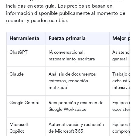
incluidas en esta guía. Los precios se basan en 
información disponible públicamente al momento de 
redactar y pueden cambiar.
Herramienta
Fuerza primaria
Mejor par
ChatGPT
IA conversacional, 
Asistencia d
razonamiento, escritura
general
Claude
Análisis de documentos 
Trabajo de i
extensos, redacción 
exhaustivo y
matizada
intensiva
Google Gemini
Recuperación y resumen de 
Equipos inte
Google Workspace
ecosistema
Microsoft 
Automatización y redacción 
Equipos tot
Copilot
de Microsoft 365
comprometid