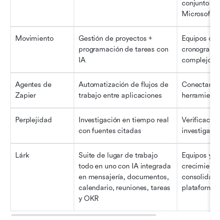
conjunto de
Microsoft
Movimiento
Gestión de proyectos + 
Equipos que
programación de tareas con 
cronogramas
IA
complejos
Agentes de 
Automatización de flujos de 
Conectando 
Zapier
trabajo entre aplicaciones
herramient
Perplejidad
Investigación en tiempo real 
Verificación
con fuentes citadas
investigaci
Lárk
Suite de lugar de trabajo 
Equipos y e
todo en uno con IA integrada 
crecimiento
en mensajería, documentos, 
consolidaci
calendario, reuniones, tareas 
plataforma
y OKR