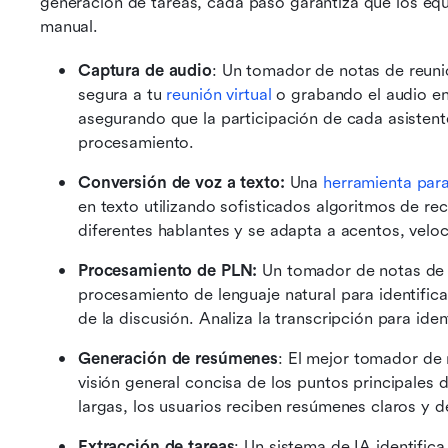
generación de tareas, cada paso garantiza que los equ
manual.
Captura de audio
: Un tomador de notas de reun
segura a tu 
reunión virtual
 o grabando el audio en 
asegurando que la participación de cada asistent
procesamiento.
Conversión de voz a texto: 
Una 
herramienta par
en texto utilizando sofisticados algoritmos de re
diferentes hablantes y se adapta a acentos, veloc
Procesamiento de PLN: 
Un tomador de notas de 
procesamiento de lenguaje natural para identificar
de la discusión. Analiza la transcripción para ide
Generación de resúmenes
: El mejor tomador de 
visión general concisa de los puntos principales d
largas, los usuarios reciben resúmenes claros y de
Extracción de tareas
: Un sistema de IA identifica