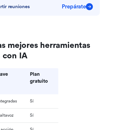
Prepárate
tir reuniones
s mejores herramientas 
 con IA
lave
Plan 
gratuito
ntegradas
Sí
altavoz
Sí
acción 
Sí