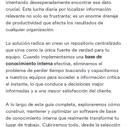
Características esenciales que toda base de
intentando desesperadamente encontrar ese dato 
conocimiento interna debe incluir
crucial. Esta lucha diaria por localizar información 
relevante no solo es frustrante; es un enorme drenaje 
Cómo crear una base de conocimiento interna:
de productividad que afecta los resultados de 
tu plan paso a paso
cualquier organización.
Mejores prácticas para la gobernanza y el
La solución radica en crear un repositorio centralizado 
mantenimiento de la base de conocimientos
que sirva como la única fuente de verdad para tu 
interna
equipo. Cuando implementamos una 
base de 
Conclusión
conocimiento interna
 efectiva, eliminamos el 
problema de perder tiempo buscando y capacitamos 
Preguntas frecuentes
a nuestros equipos para acceder a información crítica 
al instante, lo que conduce a decisiones mejor 
Lectura relacionada
informadas y a una mayor satisfacción del cliente.
A lo largo de esta guía completa, exploraremos cómo 
construir, mantener y optimizar un software de base 
de conocimiento interna que realmente transforme tu 
lugar de trabajo. Cubriremos todo, desde la selección 