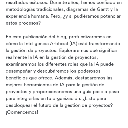
resultados exitosos. Durante años, hemos confiado en 
metodologías tradicionales, diagramas de Gantt y la 
Guía para implementar herramientas de gestión
experiencia humana. Pero, ¿y si pudiéramos potenciar 
de proyectos de IA
estos procesos?
Reflexiones finales
En esta publicación del blog, profundizaremos en 
Preguntas frecuentes
cómo la Inteligencia Artificial (IA) está transformando 
la gestión de proyectos. Exploraremos qué significa 
realmente la IA en la gestión de proyectos, 
examinaremos los diferentes roles que la IA puede 
desempeñar y descubriremos los poderosos 
beneficios que ofrece. Además, destacaremos las 
mejores herramientas de IA para la gestión de 
proyectos y proporcionaremos una guía paso a paso 
para integrarlas en tu organización. ¿Listo para 
desbloquear el futuro de la gestión de proyectos? 
¡Comencemos!