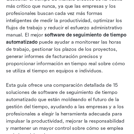
más crítico que nunca, ya que las empresas y los 
Comparativa de las 15 principales herramientas
profesionales buscan cada vez más formas 
de software de seguimiento de tiempo
inteligentes de medir la productividad, optimizar los 
automatizado
flujos de trabajo y reducir el esfuerzo administrativo 
Trampas que evitar con las herramientas
manual. El mejor 
software de seguimiento de tiempo 
automatizadas de seguimiento de tiempo
automatizado
 puede ayudar a monitorear las horas 
de trabajo, gestionar los plazos de los proyectos, 
Cómo la automatización está moldeando el
generar informes de facturación precisos y 
futuro del seguimiento del tiempo
proporcionar información en tiempo real sobre cómo 
se utiliza el tiempo en equipos e individuos. 
Conclusión
Preguntas frecuentes
Esta guía ofrece una comparación detallada de 15 
soluciones de software de seguimiento de tiempo 
Lectura relacionada
automatizado que están moldeando el futuro de la 
gestión del tiempo, ayudando a las empresas y a los 
profesionales a elegir la herramienta adecuada para 
impulsar la productividad, mejorar la responsabilidad 
y mantener un mayor control sobre cómo se emplea 