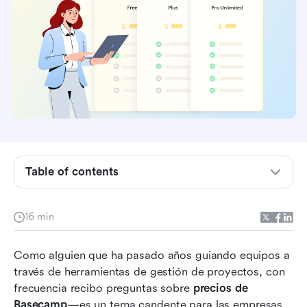
¿Qué es Basecamp?
Estructura de los planes de precios de
Basecamp: un desglose detallado
Descuentos en precios de Basecamp, planes
Table of contents
gratuitos y ofertas especiales
¿En qué se diferencia Basecamp de otros
16 min
programas de gestión de proyectos?
Como alguien que ha pasado años guiando equipos a 
Pros y contras de Basecamp
través de herramientas de gestión de proyectos, con 
Una alternativa poderosa y rentable a Basecamp
frecuencia recibo preguntas sobre 
precios de 
Basecamp
—es un tema candente para las empresas 