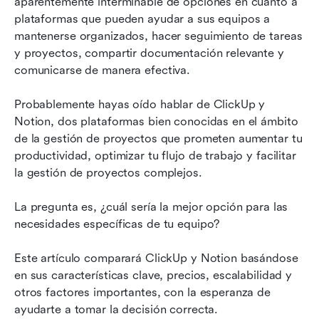
aparentemente interminable de opciones en cuanto a 
¿Cuál es más fácil de usar para sus empleados?
plataformas que pueden ayudar a sus equipos a 
mantenerse organizados, hacer seguimiento de tareas 
¿Cuál mantendrá su negocio más seguro y en
y proyectos, compartir documentación relevante y 
cumplimiento?
comunicarse de manera efectiva.
¿Qué están diciendo los usuarios sobre ClickUp
Probablemente hayas oído hablar de ClickUp y 
y Notion?
Notion, dos plataformas bien conocidas en el ámbito 
ClickUp vs. Notion: ¿Qué herramienta permitirá
de la gestión de proyectos que prometen aumentar tu 
que tu equipo haga más?
productividad, optimizar tu flujo de trabajo y facilitar 
la gestión de proyectos complejos.
Conclusión
La pregunta es, ¿cuál sería la mejor opción para las 
necesidades específicas de tu equipo?
Este artículo comparará ClickUp y Notion basándose 
en sus características clave, precios, escalabilidad y 
otros factores importantes, con la esperanza de 
ayudarte a tomar la decisión correcta.