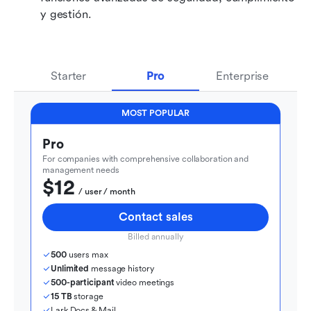
y gestión.
Starter
Pro
Enterprise
MOST POPULAR
Pro
For companies with comprehensive collaboration and 
management needs
$12
  / user / month
Contact sales
Billed annually
500
 users max
Unlimited
 message history
500-participant
 video meetings
15 TB
 storage
Lark Docs & Mail