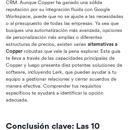
Las 10 mejores alternativas a Copper CRM que
CRM. Aunque Copper ha ganado una sólida 
potencian tu CRM
reputación por su integración fluida con Google 
Workspace, puede que no se ajuste a las necesidades 
Cómo seleccionamos y evaluamos el software
o al presupuesto de todas las empresas. Ya sea que 
en nuestras reseñas
busques una automatización más avanzada, opciones 
de personalización más amplias o diferentes 
Consejos para elegir el CRM adecuado para tu
estructuras de precios, existen varias 
negocio
alternativas a 
Copper
 robustas que vale la pena explorar. Esta guía 
Mejores prácticas para CRM en 2026
te lleva a través de las capacidades principales de 
Copper y luego presenta diez potentes soluciones de 
Conclusión
software, incluyendo Lark, que pueden ayudar a tu 
equipo a gestionar relaciones y cerrar acuerdos de 
Preguntas frecuentes
manera efectiva. Comprender tus requisitos 
Lectura relacionada
específicos te ayudará a identificar la opción 
adecuada.
Conclusión clave: Las 10 