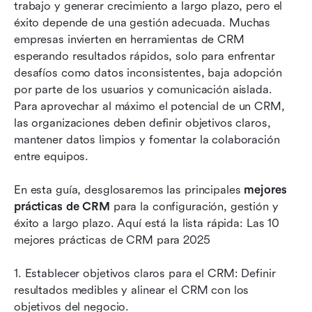
trabajo y generar crecimiento a largo plazo, pero el 
implementarlas
éxito depende de una gestión adecuada. Muchas 
empresas invierten en herramientas de CRM 
Errores comunes de CRM que se deben evitar
esperando resultados rápidos, solo para enfrentar 
Conclusión
desafíos como datos inconsistentes, baja adopción 
por parte de los usuarios y comunicación aislada. 
Preguntas frecuentes
Para aprovechar al máximo el potencial de un CRM, 
las organizaciones deben definir objetivos claros, 
Lecturas relacionadas
mantener datos limpios y fomentar la colaboración 
entre equipos.
En esta guía, desglosaremos las principales 
mejores 
prácticas de CRM
 para la configuración, gestión y 
éxito a largo plazo. Aquí está la lista rápida: Las 10 
mejores prácticas de CRM para 2025
1. Establecer objetivos claros para el CRM: Definir 
resultados medibles y alinear el CRM con los 
objetivos del negocio.