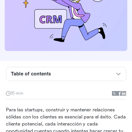
Table of contents
¿Qué es un CRM y por qué las startups
necesitan uno?
15 min
Cómo elegir el mejor CRM para startups
El mejor software CRM para startups de un
Para las startups, construir y mantener relaciones 
vistazo
sólidas con los clientes es esencial para el éxito. Cada 
cliente potencial, cada interacción y cada 
Los 8 mejores software CRM para startups
oportunidad cuentan cuando intentas hacer crecer tu 