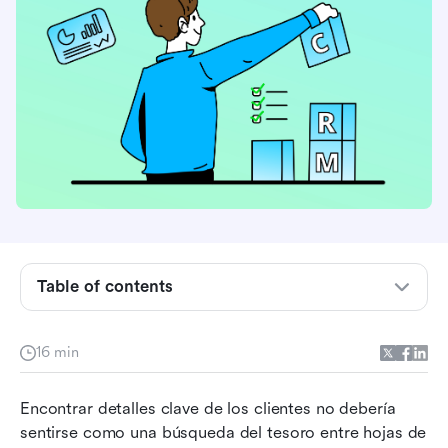
Resumen del software de base de datos de
clientes
¿Por qué usar una base de datos de clientes?
Table of contents
Beneficios clave
Cómo elegimos nuestras mejores selecciones
16 min
Herramientas principales de bases de datos de
Encontrar detalles clave de los clientes no debería 
clientes de un vistazo
sentirse como una búsqueda del tesoro entre hojas de 